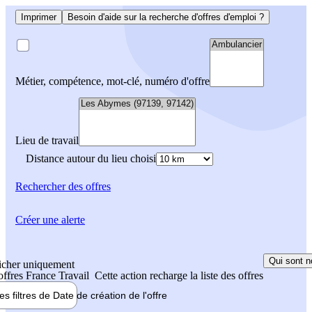
Imprimer
Besoin d'aide sur la recherche d'offres d'emploi ?
Métier, compétence, mot-clé, numéro d'offre
Lieu de travail
Distance autour du lieu choisi
Rechercher
des offres
Créer une alerte
Qui sont n
icher uniquement
 offres France Travail
Cette action recharge la liste des offres
les filtres de
Date de création
de l'offre