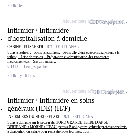
Publié hier
Ajouter cette offre à ma sélection
CDD
Temps partiel
Infirmier / Infirmière
d'hospitalisation à domicile
CABINET ELISABETH -
971 - PETIT-CANAL
Soins à réaliser : - Soins relationnels, - Soins d'hygiène et accompagnement à la
toilette, - Prise de tension, - Préparation et administration des traitements
médicamenteux, - Savoir réaliser...
CDD - Temps partiel
Publié il y a 6 jours
Ajouter cette offre à ma sélection
CDI
Temps plein
Infirmier / Infirmière en soins
généraux (IDE) (H/F)
INFIRMIERS DU NORD SELARL -
971 - PETIT CANAL
Soins à domicile sur le secteur du NORD GRANDE TERRE D'ANSE
BERTRAND à MORNE a L'EAU ,permis B obligatoire, véhicule professionnel mis
à disposition du salarié pour réalisation des tournées. Tous...