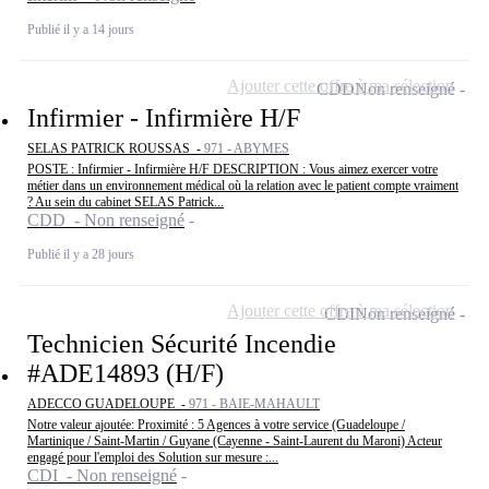
Publié il y a 14 jours
Ajouter cette offre à ma sélection
CDD
Non renseigné
Infirmier - Infirmière H/F
SELAS PATRICK ROUSSAS -
971 - ABYMES
POSTE : Infirmier - Infirmière H/F DESCRIPTION : Vous aimez exercer votre
métier dans un environnement médical où la relation avec le patient compte vraiment
? Au sein du cabinet SELAS Patrick...
CDD - Non renseigné
Publié il y a 28 jours
Ajouter cette offre à ma sélection
CDI
Non renseigné
Technicien Sécurité Incendie
#ADE14893 (H/F)
ADECCO GUADELOUPE -
971 - BAIE-MAHAULT
Notre valeur ajoutée: Proximité : 5 Agences à votre service (Guadeloupe /
Martinique / Saint-Martin / Guyane (Cayenne - Saint-Laurent du Maroni) Acteur
engagé pour l'emploi des Solution sur mesure :...
CDI - Non renseigné