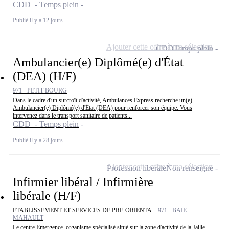
CDD - Temps plein
Publié il y a 12 jours
Ajouter cette offre à ma sélection
CDD
Temps plein
Ambulancier(e) Diplômé(e) d'État
(DEA) (H/F)
971 - PETIT BOURG
Dans le cadre d'un surcroît d'activité, Ambulances Express recherche un(e)
Ambulancier(e) Diplômé(e) d'État (DEA) pour renforcer son équipe. Vous
intervenez dans le transport sanitaire de patients...
CDD - Temps plein
Publié il y a 28 jours
Ajouter cette offre à ma sélection
Profession libérale
Non renseigné
Infirmier libéral / Infirmière
libérale (H/F)
ETABLISSEMENT ET SERVICES DE PRE-ORIENTA -
971 - BAIE
MAHAULT
Le centre Emergence, organisme spécialisé situé sur la zone d'activité de la Jaille