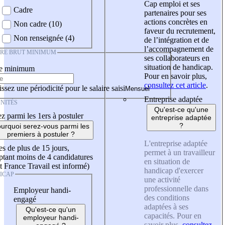
Cap emploi et ses
Cadre
partenaires pour ses
actions concrètes en
Non cadre (10)
faveur du recrutement,
Non renseignée (4)
de l’intégration et de
l’accompagnement de
IRE BRUT MINIMUM
ses collaborateurs en
situation de handicap.
re minimum
Pour en savoir plus,
consultez cet article
.
ssez une périodicité pour le salaire saisi
Entreprise adaptée
NITÉS
Qu'est-ce qu'une
z parmi les 1ers à postuler
entreprise adaptée
?
urquoi serez-vous parmi les
premiers à postuler ?
L'entreprise adaptée
es de plus de 15 jours,
permet à un travailleur
tant moins de 4 candidatures
en situation de
t France Travail est informé)
handicap d'exercer
ICAP
une activité
professionnelle dans
Employeur handi-
des conditions
engagé
adaptées à ses
Qu'est-ce qu'un
capacités. Pour en
employeur handi-
savoir plus,
consultez