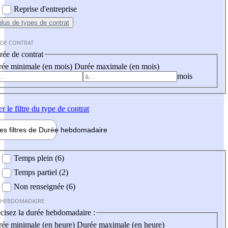
Reprise d'entreprise
plus
de types de contrat
 DE CONTRAT
ée de contrat
ée minimale (en mois)
Durée maximale (en mois)
mois
er
le filtre du type de contrat
les filtres de
Durée hebdo
madaire
 hebdomadaire
Temps plein (6)
Temps partiel (2)
Non renseignée (6)
 HEBDOMADAIRE
cisez la durée hebdomadaire :
ée minimale (en heure)
Durée maximale (en heure)