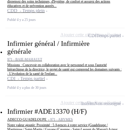
dispensez des soins techniques, d'hygiène, de confort et assurez des actions
éducatives et de prévention auprès...
CDD - Temps plein
Publié il y a 25 jours
Ajouter cette offre à ma sélection
CDI
Temps partiel
Infirmier général / Infirmière
générale
971 - BAIE-MAHAULT
Missions : Concevoir en collaboration avec le personnel et sous l'autorité
hiérarchique de la directrice, le projet de santé qui comprend les domaines suivants :
- L'évolution de la santé de l'enfant...
CDI - Temps partiel
Publié il y a plus de 30 jours
Ajouter cette offre à ma sélection
Intérim
Non renseigné
Infirmier #ADE13370 (H/F)
ADECCO GUADELOUPE -
971 - ABYMES
Notre valeur ajoutée: Proximité : 5 Agences à votre service (Guadeloupe /
Martinique / Saint-Martin / Guyane (Cayenne - Saint-Laurent du Maroni) Acteur