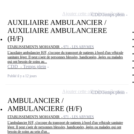
Ajouter cette offre à ma sélection
CDD
Temps plein
AUXILIAIRE AMBULANCIER /
AUXILIAIRE AMBULANCIERE
(H/F)
ETABLISSEMENTS MOHANDIR -
971 - LES ABYMES
L'auxilaire ambulancier H/F, s'occupe du transport de patients à bord d'un véhicule
sanitaire léger. Il peut s'agir de personnes blessées, handicapées, âgées ou malades
qui ont besoin de soins au...
CDD - Temps plein
Publié il y a 12 jours
Ajouter cette offre à ma sélection
CDD
Temps plein
AMBULANCIER /
AMBULANCIERE (H/F)
ETABLISSEMENTS MOHANDIR -
971 - LES ABYMES
L'ambulancier H/F, s'occupe du transport de patients à bord d'un véhicule sanitaire
léger. Il peut s'agir de personnes blessées, handicapées, âgées ou malades qui ont
besoin de soins au sein d'un...