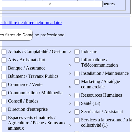
heures
er
le filtre de durée hebdomadaire
les filtres de
Domaine pro
fessionnel
ne professionel
Achats / Comptabilité / Gestion
Industrie
Arts / Artisanat d'art
Informatique /
Télécommunication
Banque / Assurance
Installation / Maintenance
Bâtiment / Travaux Publics
Marketing / Stratégie
Commerce / Vente
commerciale
Communication / Multimédia
Ressources Humaines
Conseil / Etudes
Santé (13)
Direction d'entreprise
Secrétariat / Assistanat
Espaces verts et naturels /
Services à la personne / à l
Agriculture / Pêche / Soins aux
collectivité (1)
animaux