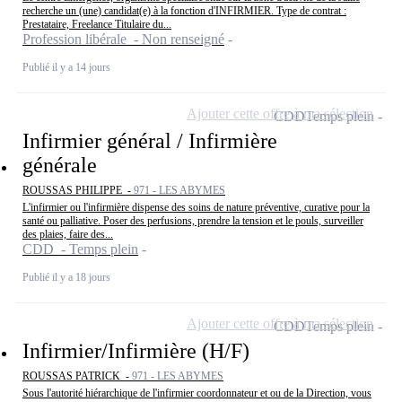
recherche un (une) candidat(e) à la fonction d'INFIRMIER. Type de contrat :
Prestataire, Freelance Titulaire du...
Profession libérale - Non renseigné
Publié il y a 14 jours
Ajouter cette offre à ma sélection
CDD
Temps plein
Infirmier général / Infirmière
générale
ROUSSAS PHILIPPE -
971 - LES ABYMES
L'infirmier ou l'infirmière dispense des soins de nature préventive, curative pour la
santé ou palliative. Poser des perfusions, prendre la tension et le pouls, surveiller
des plaies, faire des...
CDD - Temps plein
Publié il y a 18 jours
Ajouter cette offre à ma sélection
CDD
Temps plein
Infirmier/Infirmière (H/F)
ROUSSAS PATRICK -
971 - LES ABYMES
Sous l'autorité hiérarchique de l'infirmier coordonnateur et ou de la Direction, vous