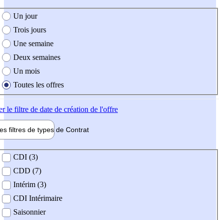
e création de l'offre
Un jour
Trois jours
Une semaine
Deux semaines
Un mois
Toutes les offres
er
le filtre de date de création de l'offre
les filtres de types de
Contrat
de contrat
CDI (3)
CDD (7)
Intérim (3)
CDI Intérimaire
Saisonnier