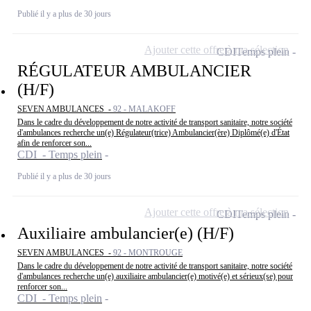
Publié il y a plus de 30 jours
Ajouter cette offre à ma sélection
CDI
Temps plein
RÉGULATEUR AMBULANCIER
(H/F)
SEVEN AMBULANCES -
92 - MALAKOFF
Dans le cadre du développement de notre activité de transport sanitaire, notre société
d'ambulances recherche un(e) Régulateur(trice) Ambulancier(ère) Diplômé(e) d'État
afin de renforcer son...
CDI - Temps plein
Publié il y a plus de 30 jours
Ajouter cette offre à ma sélection
CDI
Temps plein
Auxiliaire ambulancier(e) (H/F)
SEVEN AMBULANCES -
92 - MONTROUGE
Dans le cadre du développement de notre activité de transport sanitaire, notre société
d'ambulances recherche un(e) auxiliaire ambulancier(e) motivé(e) et sérieux(se) pour
renforcer son...
CDI - Temps plein