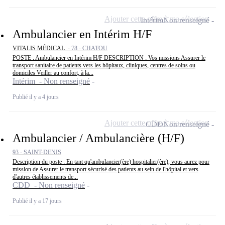
Ajouter cette offre à ma sélection
Intérim
Non renseigné
Ambulancier en Intérim H/F
VITALIS MÉDICAL -
78 - CHATOU
POSTE : Ambulancier en Intérim H/F DESCRIPTION : Vos missions Assurer le
transport sanitaire de patients vers les hôpitaux, cliniques, centres de soins ou
domiciles Veiller au confort, à la...
Intérim - Non renseigné
Publié il y a 4 jours
Ajouter cette offre à ma sélection
CDD
Non renseigné
Ambulancier / Ambulancière (H/F)
93 - SAINT-DENIS
Description du poste : En tant qu'ambulancier(ère) hospitalier(ère), vous aurez pour
mission de Assurer le transport sécurisé des patients au sein de l'hôpital et vers
d'autres établissements de...
CDD - Non renseigné
Publié il y a 17 jours