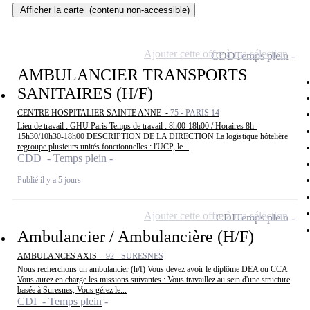
Afficher la carte
(contenu non-accessible)
Ajouter cette offre à ma sélection
CDD
Temps plein
AMBULANCIER TRANSPORTS
SANITAIRES (H/F)
CENTRE HOSPITALIER SAINTE ANNE -
75 - PARIS 14
Lieu de travail : GHU Paris Temps de travail : 8h00-18h00 / Horaires 8h-
15h30/10h30-18h00 DESCRIPTION DE LA DIRECTION La logistique hôtelière
regroupe plusieurs unités fonctionnelles : l'UCP, le...
CDD - Temps plein
Publié il y a 5 jours
Ajouter cette offre à ma sélection
CDI
Temps plein
Ambulancier / Ambulancière (H/F)
AMBULANCES AXIS -
92 - SURESNES
Nous recherchons un ambulancier (h/f) Vous devez avoir le diplôme DEA ou CCA
Vous aurez en charge les missions suivantes : Vous travaillez au sein d'une structure
basée à Suresnes, Vous gérez le...
CDI - Temps plein