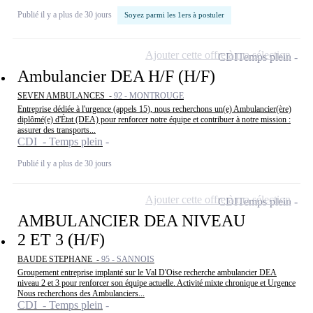
Publié il y a plus de 30 jours
Soyez parmi les 1ers à postuler
Ajouter cette offre à ma sélection
CDI
Temps plein
Ambulancier DEA H/F (H/F)
SEVEN AMBULANCES -
92 - MONTROUGE
Entreprise dédiée à l'urgence (appels 15), nous recherchons un(e) Ambulancier(ère)
diplômé(e) d'État (DEA) pour renforcer notre équipe et contribuer à notre mission :
assurer des transports...
CDI - Temps plein
Publié il y a plus de 30 jours
Ajouter cette offre à ma sélection
CDI
Temps plein
AMBULANCIER DEA NIVEAU
2 ET 3 (H/F)
BAUDE STEPHANE -
95 - SANNOIS
Groupement entreprise implanté sur le Val D'Oise recherche ambulancier DEA
niveau 2 et 3 pour renforcer son équipe actuelle. Activité mixte chronique et Urgence
Nous recherchons des Ambulanciers...
CDI - Temps plein