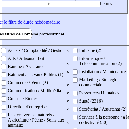
heures
er
le filtre de durée hebdomadaire
les filtres de
Domaine pro
fessionnel
ne professionel
Achats / Comptabilité / Gestion
Industrie (2)
Arts / Artisanat d'art
Informatique /
Télécommunication (2)
Banque / Assurance
Installation / Maintenance
Bâtiment / Travaux Publics (1)
Marketing / Stratégie
Commerce / Vente (2)
commerciale
Communication / Multimédia
Ressources Humaines
Conseil / Etudes
Santé (2316)
Direction d'entreprise
Secrétariat / Assistanat (2)
Espaces verts et naturels /
Services à la personne / à l
Agriculture / Pêche / Soins aux
collectivité (30)
animaux