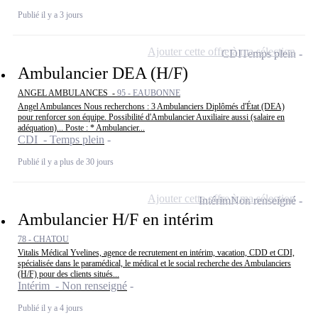
Publié il y a 3 jours
Ajouter cette offre à ma sélection
CDI
Temps plein
Ambulancier DEA (H/F)
ANGEL AMBULANCES -
95 - EAUBONNE
Angel Ambulances Nous recherchons : 3 Ambulanciers Diplômés d'État (DEA)
pour renforcer son équipe. Possibilité d'Ambulancier Auxiliaire aussi (salaire en
adéquation)... Poste : * Ambulancier...
CDI - Temps plein
Publié il y a plus de 30 jours
Ajouter cette offre à ma sélection
Intérim
Non renseigné
Ambulancier H/F en intérim
78 - CHATOU
Vitalis Médical Yvelines, agence de recrutement en intérim, vacation, CDD et CDI,
spécialisée dans le paramédical, le médical et le social recherche des Ambulanciers
(H/F) pour des clients situés...
Intérim - Non renseigné
Publié il y a 4 jours