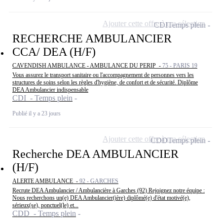
Ajouter cette offre à ma sélection
CDI
Temps plein
RECHERCHE AMBULANCIER
CCA/ DEA (H/F)
CAVENDISH AMBULANCE - AMBULANCE DU PERIP -
75 - PARIS 19
Vous assurez le transport sanitaire ou l'accompagnement de personnes vers les
structures de soins selon les règles d'hygiène, de confort et de sécurité. Diplôme
DEA Ambulancier indispensable
CDI - Temps plein
Publié il y a 23 jours
Ajouter cette offre à ma sélection
CDD
Temps plein
Recherche DEA AMBULANCIER
(H/F)
ALERTE AMBULANCE -
92 - GARCHES
Recrute DEA Ambulancier / Ambulancière à Garches (92) Rejoignez notre équipe :
Nous recherchons un(e) DEA Ambulancier(ière) diplômé(e) d'état motivé(e),
sérieux(se), ponctuel(le) et...
CDD - Temps plein