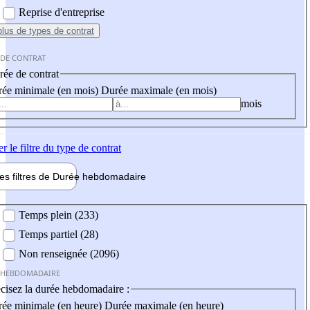
Reprise d'entreprise
plus
de types de contrat
 DE CONTRAT
ée de contrat
ée minimale (en mois)
Durée maximale (en mois)
mois
er
le filtre du type de contrat
les filtres de
Durée hebdo
madaire
 hebdomadaire
Temps plein (233)
Temps partiel (28)
Non renseignée (2096)
 HEBDOMADAIRE
cisez la durée hebdomadaire :
ée minimale (en heure)
Durée maximale (en heure)