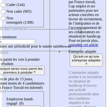
par France travail,
Cadre (144)
Cap emploi et ses
partenaires pour ses
Non cadre (905)
actions concrètes en
Non
faveur du recrutement,
renseignée (1308)
de l’intégration et de
l’accompagnement de
IRE BRUT MINIMUM
ses collaborateurs en
situation de handicap.
re minimum
Pour en savoir plus,
consultez cet article
.
ssez une périodicité pour le salaire saisi
Entreprise adaptée
NITÉS
Qu'est-ce qu'une
z parmi les 1ers à postuler
entreprise adaptée
)
résultats
?
urquoi serez-vous parmi les
L'entreprise adaptée
premiers à postuler ?
permet à un travailleur
es de plus de 15 jours,
en situation de
tant moins de 4 candidatures
handicap d'exercer
t France Travail est informé)
une activité
ICAP
professionnelle dans
des conditions
Employeur handi-
adaptées à ses
engagé (9)
capacités. Pour en