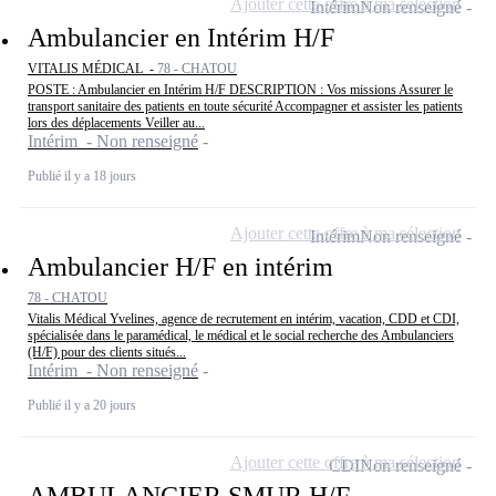
Ajouter cette offre à ma sélection
Intérim
Non renseigné
Ambulancier en Intérim H/F
VITALIS MÉDICAL -
78 - CHATOU
POSTE : Ambulancier en Intérim H/F DESCRIPTION : Vos missions Assurer le
transport sanitaire des patients en toute sécurité Accompagner et assister les patients
lors des déplacements Veiller au...
Intérim - Non renseigné
Publié il y a 18 jours
Ajouter cette offre à ma sélection
Intérim
Non renseigné
Ambulancier H/F en intérim
78 - CHATOU
Vitalis Médical Yvelines, agence de recrutement en intérim, vacation, CDD et CDI,
spécialisée dans le paramédical, le médical et le social recherche des Ambulanciers
(H/F) pour des clients situés...
Intérim - Non renseigné
Publié il y a 20 jours
Ajouter cette offre à ma sélection
CDI
Non renseigné
AMBULANCIER SMUR H/F