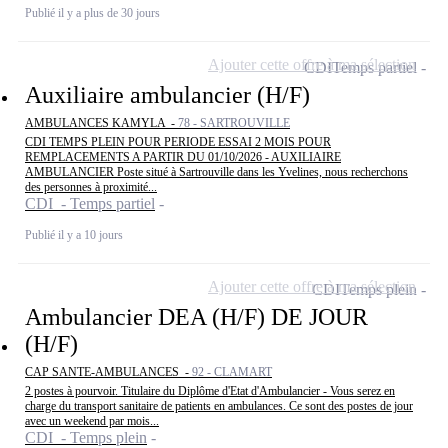
Publié il y a plus de 30 jours
Ajouter cette offre à ma sélection
CDI
Temps partiel
Auxiliaire ambulancier (H/F)
AMBULANCES KAMYLA -
78 - SARTROUVILLE
CDI TEMPS PLEIN POUR PERIODE ESSAI 2 MOIS POUR
REMPLACEMENTS A PARTIR DU 01/10/2026 - AUXILIAIRE
AMBULANCIER Poste situé à Sartrouville dans les Yvelines, nous recherchons
des personnes à proximité...
CDI - Temps partiel
Publié il y a 10 jours
Ajouter cette offre à ma sélection
CDI
Temps plein
Ambulancier DEA (H/F) DE JOUR
(H/F)
CAP SANTE-AMBULANCES -
92 - CLAMART
2 postes à pourvoir. Titulaire du Diplôme d'Etat d'Ambulancier - Vous serez en
charge du transport sanitaire de patients en ambulances. Ce sont des postes de jour
avec un weekend par mois...
CDI - Temps plein