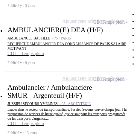
Publié il y a 5 jours
Ajouter cette offre à ma sélection
CDI
Temps plein
AMBULANCIER(E) DEA (H/F)
AMBULANCES BASTILLE -
75 - PARIS
RECHERCHE AMBULANCIER DEA CONNAISSANCE DE PARIS SALAIRE
MOTIVANT
CDI - Temps plein
Publié il y a 9 jours
Ajouter cette offre à ma sélection
CDI
Temps plein
Ambulancier / Ambulancière
SMUR - Argenteuil (H/F)
JUSSIEU SECOURS YVELINES -
95 - ARGENTEUIL
Leader dans le secteur du transport sanitaire, Jussieu Secours œuvre chaque jour à la
proposition de services de haute qualité, que ce soit pour les transports programmés
ou les transports d'urgence....
CDI - Temps plein
Publié il y a 13 jours