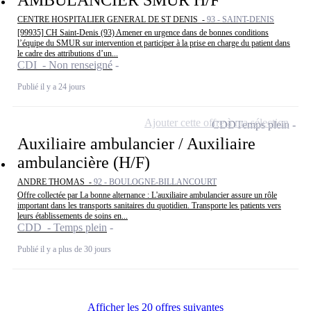
CENTRE HOSPITALIER GENERAL DE ST DENIS -
93 - SAINT-DENIS
[99935] CH Saint-Denis (93) Amener en urgence dans de bonnes conditions
l’équipe du SMUR sur intervention et participer à la prise en charge du patient dans
le cadre des attributions d’un...
CDI - Non renseigné
Publié il y a 24 jours
Ajouter cette offre à ma sélection
CDD
Temps plein
Auxiliaire ambulancier / Auxiliaire
ambulancière (H/F)
ANDRE THOMAS -
92 - BOULOGNE-BILLANCOURT
Offre collectée par La bonne alternance : L'auxiliaire ambulancier assure un rôle
important dans les transports sanitaires du quotidien. Transporte les patients vers
leurs établissements de soins en...
CDD - Temps plein
Publié il y a plus de 30 jours
Afficher les 20 offres suivantes