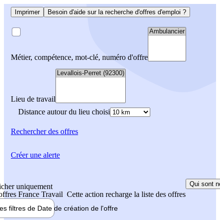
Imprimer
Besoin d'aide sur la recherche d'offres d'emploi ?
Métier, compétence, mot-clé, numéro d'offre
Lieu de travail
Distance autour du lieu choisi
Rechercher
des offres
Créer une alerte
Qui sont n
icher uniquement
 offres France Travail
Cette action recharge la liste des offres
les filtres de
Date de création
de l'offre