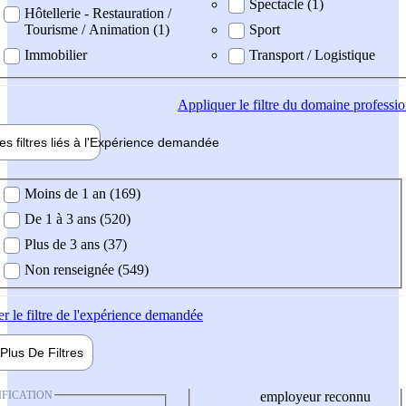
Spectacle (1)
Hôtellerie - Restauration /
Tourisme / Animation (1)
Sport
Immobilier
Transport / Logistique
Appliquer
le filtre du domaine professi
es filtres liés à l'
Expérience
demandée
ience demandée
Moins de 1 an (169)
De 1 à 3 ans (520)
Plus de 3 ans (37)
Non renseignée (549)
er
le filtre de l'expérience demandée
Plus De
Filtres
IFICATION
employeur reconnu