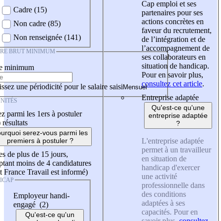
Cap emploi et ses
Cadre (15)
partenaires pour ses
actions concrètes en
Non cadre (85)
faveur du recrutement,
Non renseignée (141)
de l’intégration et de
l’accompagnement de
IRE BRUT MINIMUM
ses collaborateurs en
situation de handicap.
re minimum
Pour en savoir plus,
consultez cet article
.
ssez une périodicité pour le salaire saisi
Entreprise adaptée
NITÉS
Qu'est-ce qu'une
z parmi les 1ers à postuler
entreprise adaptée
)
résultats
?
urquoi serez-vous parmi les
L'entreprise adaptée
premiers à postuler ?
permet à un travailleur
es de plus de 15 jours,
en situation de
tant moins de 4 candidatures
handicap d'exercer
t France Travail est informé)
une activité
ICAP
professionnelle dans
des conditions
Employeur handi-
adaptées à ses
engagé (2)
capacités. Pour en
Qu'est-ce qu'un
savoir plus,
consultez