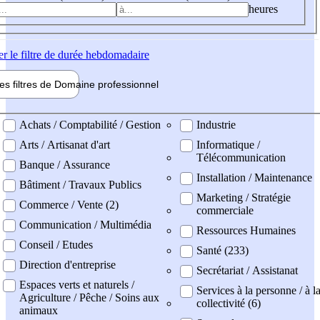
heures
er
le filtre de durée hebdomadaire
les filtres de
Domaine pro
fessionnel
ne professionel
Achats / Comptabilité / Gestion
Industrie
Arts / Artisanat d'art
Informatique /
Télécommunication
Banque / Assurance
Installation / Maintenance
Bâtiment / Travaux Publics
Marketing / Stratégie
Commerce / Vente (2)
commerciale
Communication / Multimédia
Ressources Humaines
Conseil / Etudes
Santé (233)
Direction d'entreprise
Secrétariat / Assistanat
Espaces verts et naturels /
Services à la personne / à l
Agriculture / Pêche / Soins aux
collectivité (6)
animaux