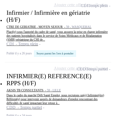
Ajouter cette offre à ma sélection
CDI
Temps plein
Infirmier / Infirmière en gériatrie
(H/F)
CTRE DE GERIATRIE - MOYEN SEJOUR -
59 - WASQUEHAL
Placé(e) sous l'autorité du cadre de santé, vous assurez la prise en charge infirmière
des patients hospitalisés dans le service de Soins Médicaux et de Réadaptation
(SMR) gériatrique du CHI de...
CDI - Temps plein
Publié il y a 26 jours
Soyez parmi les 1ers à postuler
Ajouter cette offre à ma sélection
CDD
Temps partiel
INFIRMIER(E) REFERENCE(E)
RPPS (H/F)
AKSIS TB CONSULTANTS -
59 - LILLE
Dans le cadre du marché Défi Santé Emploi, nous recrutons un(e) Infirmier(ère)
Référent(e) pour intervenir auprès de demandeurs d'emploi rencontrant des
difficultés de santé impactant leur retour à...
CDD - Temps partiel
Publié il y a 24 jours