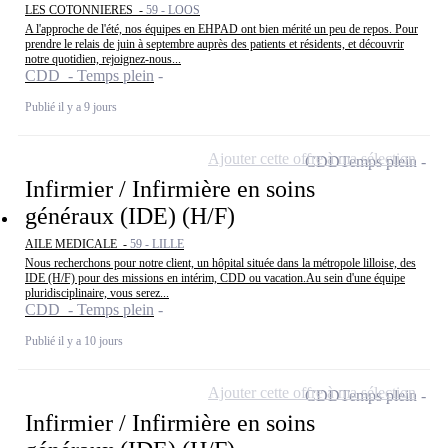
LES COTONNIERES -
59 - LOOS
A l'approche de l'été, nos équipes en EHPAD ont bien mérité un peu de repos. Pour
prendre le relais de juin à septembre auprès des patients et résidents, et découvrir
notre quotidien, rejoignez-nous...
CDD - Temps plein
Publié il y a 9 jours
Ajouter cette offre à ma sélection
CDD
Temps plein
Infirmier / Infirmière en soins
généraux (IDE) (H/F)
AILE MEDICALE -
59 - LILLE
Nous recherchons pour notre client, un hôpital située dans la métropole lilloise, des
IDE (H/F) pour des missions en intérim, CDD ou vacation.Au sein d'une équipe
pluridisciplinaire, vous serez...
CDD - Temps plein
Publié il y a 10 jours
Ajouter cette offre à ma sélection
CDD
Temps plein
Infirmier / Infirmière en soins