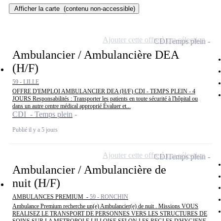
Afficher la carte
(contenu non-accessible)
Ajouter cette offre à ma sélection
CDI
Temps plein
Ambulancier / Ambulancière DEA
(H/F)
59 - LILLE
OFFRE D'EMPLOI AMBULANCIER DEA (H/F) CDI - TEMPS PLEIN - 4
JOURS Responsabilités : Transporter les patients en toute sécurité à l'hôpital ou
dans un autre centre médical approprié Évaluer et...
CDI - Temps plein
Publié il y a 5 jours
Ajouter cette offre à ma sélection
CDI
Temps plein
Ambulancier / Ambulancière de
nuit (H/F)
AMBULANCES PREMIUM -
59 - RONCHIN
Ambulance Premium recherche un(e) Ambulancier(e) de nuit . Missions VOUS
REALISEZ LE TRANSPORT DE PERSONNES VERS LES STRUCTURES DE