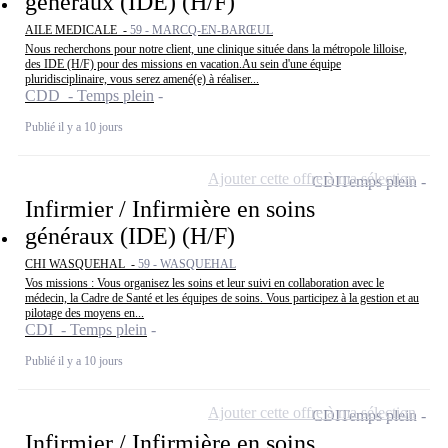
généraux (IDE) (H/F)
AILE MEDICALE -
59 - MARCQ-EN-BARŒUL
Nous recherchons pour notre client, une clinique située dans la métropole lilloise,
des IDE (H/F) pour des missions en vacation.Au sein d'une équipe
pluridisciplinaire, vous serez amené(e) à réaliser...
CDD - Temps plein
Publié il y a 10 jours
Ajouter cette offre à ma sélection
CDI
Temps plein
Infirmier / Infirmière en soins
généraux (IDE) (H/F)
CHI WASQUEHAL -
59 - WASQUEHAL
Vos missions : Vous organisez les soins et leur suivi en collaboration avec le
médecin, la Cadre de Santé et les équipes de soins. Vous participez à la gestion et au
pilotage des moyens en...
CDI - Temps plein
Publié il y a 10 jours
Ajouter cette offre à ma sélection
CDI
Temps plein
Infirmier / Infirmière en soins