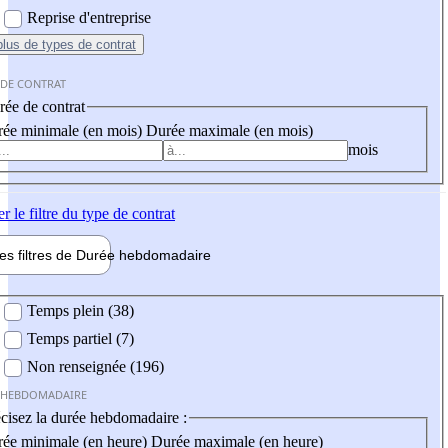
Reprise d'entreprise
plus
de types de contrat
 DE CONTRAT
ée de contrat
ée minimale (en mois)
Durée maximale (en mois)
mois
er
le filtre du type de contrat
les filtres de
Durée hebdo
madaire
 hebdomadaire
Temps plein (38)
Temps partiel (7)
Non renseignée (196)
 HEBDOMADAIRE
cisez la durée hebdomadaire :
ée minimale (en heure)
Durée maximale (en heure)