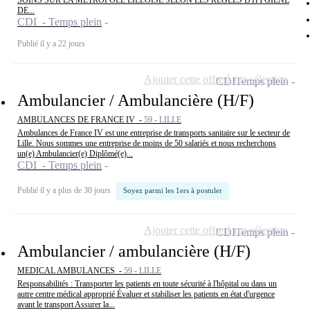
SOINS SUR LA METROPOLE LILLOISE SELON LES REGLES D'HYGIENE
DE...
CDI - Temps plein
Publié il y a 22 jours
Ajouter cette offre à ma sélection
CDI
Temps plein
Ambulancier / Ambulancière (H/F)
AMBULANCES DE FRANCE IV -
59 - LILLE
Ambulances de France IV est une entreprise de transports sanitaire sur le secteur de
Lille. Nous sommes une entreprise de moins de 50 salariés et nous recherchons
un(e) Ambulancier(e) Diplômé(e)...
CDI - Temps plein
Publié il y a plus de 30 jours
Soyez parmi les 1ers à postuler
Ajouter cette offre à ma sélection
CDI
Temps plein
Ambulancier / ambulancière (H/F)
MEDICAL AMBULANCES -
59 - LILLE
Responsabilités : Transporter les patients en toute sécurité à l'hôpital ou dans un
autre centre médical approprié Évaluer et stabiliser les patients en état d'urgence
avant le transport Assurer la...