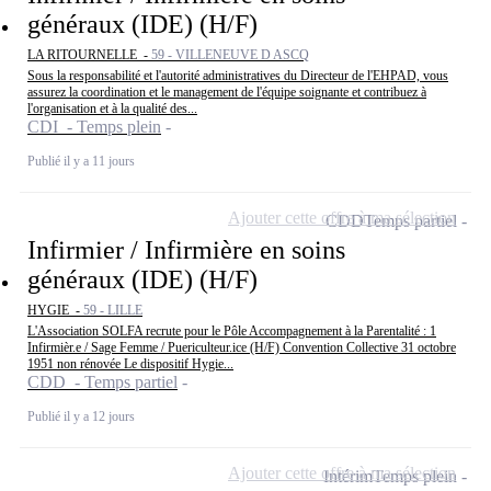
généraux (IDE) (H/F)
LA RITOURNELLE -
59 - VILLENEUVE D ASCQ
Sous la responsabilité et l'autorité administratives du Directeur de l'EHPAD, vous
assurez la coordination et le management de l'équipe soignante et contribuez à
l'organisation et à la qualité des...
CDI - Temps plein
Publié il y a 11 jours
Ajouter cette offre à ma sélection
CDD
Temps partiel
Infirmier / Infirmière en soins
généraux (IDE) (H/F)
HYGIE -
59 - LILLE
L'Association SOLFA recrute pour le Pôle Accompagnement à la Parentalité : 1
Infirmièr.e / Sage Femme / Puericulteur.ice (H/F) Convention Collective 31 octobre
1951 non rénovée Le dispositif Hygie...
CDD - Temps partiel
Publié il y a 12 jours
Ajouter cette offre à ma sélection
Intérim
Temps plein