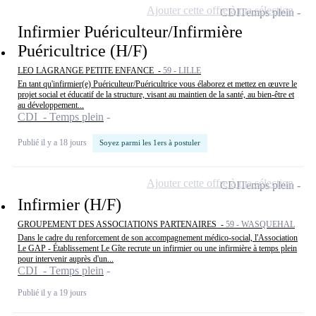
Ajouter cette offre à ma sélection
CDI
Temps plein
Infirmier Puériculteur/Infirmière
Puéricultrice (H/F)
LEO LAGRANGE PETITE ENFANCE -
59 - LILLE
En tant qu'infirmier(e) Puériculteur/Puéricultrice vous élaborez et mettez en œuvre le
projet social et éducatif de la structure, visant au maintien de la santé, au bien-être et
au développement...
CDI - Temps plein
Publié il y a 18 jours
Soyez parmi les 1ers à postuler
Ajouter cette offre à ma sélection
CDI
Temps plein
Infirmier (H/F)
GROUPEMENT DES ASSOCIATIONS PARTENAIRES -
59 - WASQUEHAL
Dans le cadre du renforcement de son accompagnement médico-social, l'Association
Le GAP - Établissement Le Gîte recrute un infirmier ou une infirmière à temps plein
pour intervenir auprès d'un...
CDI - Temps plein
Publié il y a 19 jours