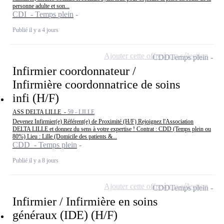
personne adulte et son...
CDI - Temps plein
Publié il y a 4 jours
Ajouter cette offre à ma sélection
CDD
Temps plein
Infirmier coordonnateur /
Infirmière coordonnatrice de soins
infi (H/F)
ASS DELTA LILLE -
59 - LILLE
Devenez Infirmier(e) Référent(e) de Proximité (H/F) Rejoignez l'Association
DELTA LILLE et donnez du sens à votre expertise ! Contrat : CDD (Temps plein ou
80%) Lieu : Lille (Domicile des patients &...
CDD - Temps plein
Publié il y a 8 jours
Ajouter cette offre à ma sélection
CDD
Temps plein
Infirmier / Infirmière en soins
généraux (IDE) (H/F)