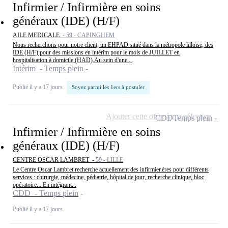
Infirmier / Infirmière en soins
généraux (IDE) (H/F)
AILE MEDICALE -
59 - CAPINGHEM
Nous recherchons pour notre client, un EHPAD situé dans la métropole lilloise, des
IDE (H/F) pour des missions en intérim pour le mois de JUILLET en
hospitalisation à domicile (HAD).Au sein d'une...
Intérim - Temps plein
Publié il y a 17 jours
Soyez parmi les 1ers à postuler
Ajouter cette offre à ma sélection
CDD
Temps plein
Infirmier / Infirmière en soins
généraux (IDE) (H/F)
CENTRE OSCAR LAMBRET -
59 - LILLE
Le Centre Oscar Lambret recherche actuellement des infirmier.ères pour différents
services : chirurgie, médecine, pédiatrie, hôpital de jour, recherche clinique, bloc
opératoire... En intégrant...
CDD - Temps plein
Publié il y a 17 jours