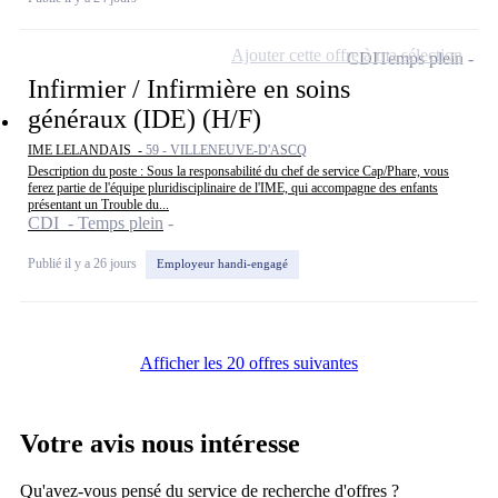
Ajouter cette offre à ma sélection
CDI
Temps plein
Infirmier / Infirmière en soins
généraux (IDE) (H/F)
IME LELANDAIS -
59 - VILLENEUVE-D'ASCQ
Description du poste : Sous la responsabilité du chef de service Cap/Phare, vous
ferez partie de l'équipe pluridisciplinaire de l'IME, qui accompagne des enfants
présentant un Trouble du...
CDI - Temps plein
Publié il y a 26 jours
Employeur handi-engagé
Afficher les 20 offres suivantes
Votre avis nous intéresse
Qu'avez-vous pensé du service de recherche d'offres ?