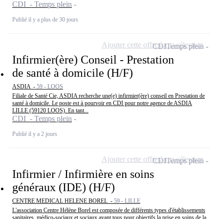
CDI - Temps plein
Publié il y a plus de 30 jours
Ajouter cette offre à ma sélection
CDI
Temps plein
Infirmier(ère) Conseil - Prestation
de santé à domicile (H/F)
ASDIA -
59 - LOOS
Filiale de Santé Cie, ASDIA recherche une(e) infirmier(ère) conseil en Prestation de
santé à domicile. Le poste est à pourvoir en CDI pour notre agence de ASDIA
LILLE (59120 LOOS). En tant...
CDI - Temps plein
Publié il y a 2 jours
Ajouter cette offre à ma sélection
CDI
Temps plein
Infirmier / Infirmière en soins
généraux (IDE) (H/F)
CENTRE MEDICAL HELENE BOREL -
59 - LILLE
L'association Centre Hélène Borel est composée de différents types d'établissements
sanitaires, médico-sociaux et sociaux ayant tous pour objectifs la prise en soins de la