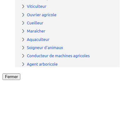
Fermer
Fermer
le détail de l'offre
/
Offre
sur
Offre précéden