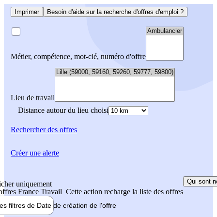
Imprimer
Besoin d'aide sur la recherche d'offres d'emploi ?
Métier, compétence, mot-clé, numéro d'offre
Lieu de travail
Distance autour du lieu choisi
Rechercher
des offres
Créer une alerte
Qui sont n
icher uniquement
 offres France Travail
Cette action recharge la liste des offres
les filtres de
Date de création
de l'offre