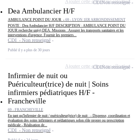
Ajouter cette offre à ma sélection
CDI
Non renseigné
Dea Ambulancier H/F
AMBULANCE POINT DU JOUR -
69 - LYON 1ER ARRONDISSEMENT
POSTE : Dea Ambulancier H/F DESCRIPTION : AMBULANCE POINT DU
JOUR recherche un(e) DEA. Missions : Assurer les transports sanitaires et les
interventions d'urgence. Fournir les premiers...
CDI - Non renseigné
Publié il y a plus de 30 jours
Ajouter cette offre à ma sélection
CDI
Non renseigné
Infirmier de nuit ou
Puériculteur(trice) de nuit | Soins
infirmiers pédiatriques H/F -
Francheville
69 - FRANCHEVILLE
En tant qu'Infirmier de nuit / puériculteur(trice) de nuit : - Dispense, coordination et
évaluation des soins infirmiers et pédiatriques selon rôle propre ou prescription
médicale - Réalisation de...
CDI - Non renseigné