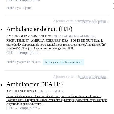
Publié il y a 19 jours
Ajouter cette offre à ma sélection
CDI
Temps plein
Ambulancier de nuit (H/F)
AMBULANCES ASSISTANCE 69 -
69 - ST GENIS LES OLLIERES
RECRUTEMENT - AMBULANCIER(ÈRE) DEA - POSTE DE NUIT Dans le
cadre du développement de notre activité, nous recherchons un(e) Ambulancier(ère)
Diplômé(e) d'État (DEA) pour assurer des gardes UPH...
CDI - Temps plein
Publié il y a plus de 30 jours
Soyez parmi les 1ers à postuler
Ajouter cette offre à ma sélection
CDI
Temps plein
Ambulancier DEA H/F
AMBULANCE JENAA -
69 - VENISSIEUX
La société d'ambulance Jenaa service de transports sanitaires basé sur le secteur
Lyonnais dans la région du Rhône. Vous êtes dynamique, possédant l'esprit d'équipe
et ayant de la qualité d'écoute...
CDI - Temps plein