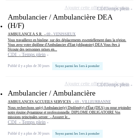
Ajouter cette offre à ma sélection
CDI
Temps plein
Ambulancier / Ambulancière DEA
(H/F)
AMBULANCE A.S.R. -
69 - VENISSIEUX
Vous travaillerez en binôme, sur des déplacements essentiellement dans la région.
Vous avez votre diplôme d'Ambulancier d'Etat (obligatoire) DEA Vous êtes à
l'écoute des personnes prises en...
CDI - Temps plein
Publié il y a plus de 30 jours
Soyez parmi les 1ers à postuler
Ajouter cette offre à ma sélection
CDI
Temps plein
Ambulancier / Ambulancière
AMBULANCES ACCUEILS SERVICES -
69 - VILLEURBANNE
Nous recherchons un(e) Ambulancier(e) Diplômé(e) d'État (DEA) ou pour rejoindre
notre équipe dynamique et professionnelle. DIPLOME OBLIGATOIRE Vos
missions principales seront : - Assurer le...
CDI - Temps plein
Publié il y a plus de 30 jours
Soyez parmi les 1ers à postuler