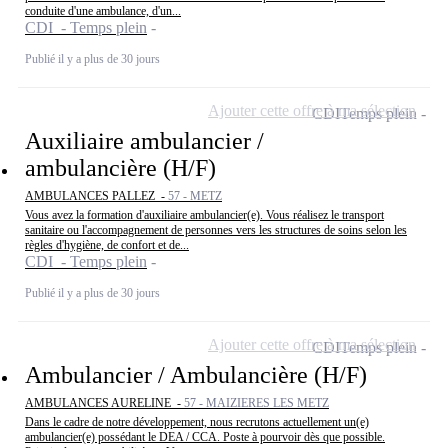
conduite d'une ambulance, d'un...
CDI - Temps plein
Publié il y a plus de 30 jours
Ajouter cette offre à ma sélection
CDI
Temps plein
Auxiliaire ambulancier /
ambulancière (H/F)
AMBULANCES PALLEZ -
57 - METZ
Vous avez la formation d'auxiliaire ambulancier(e). Vous réalisez le transport
sanitaire ou l'accompagnement de personnes vers les structures de soins selon les
règles d'hygiène, de confort et de...
CDI - Temps plein
Publié il y a plus de 30 jours
Ajouter cette offre à ma sélection
CDI
Temps plein
Ambulancier / Ambulancière (H/F)
AMBULANCES AURELINE -
57 - MAIZIERES LES METZ
Dans le cadre de notre développement, nous recrutons actuellement un(e)
ambulancier(e) possédant le DEA / CCA. Poste à pourvoir dès que possible.