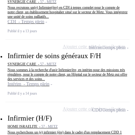
SYNERGIE CARE -
57 - METZ
Nous recrutons un(e) Infirmier(ère) en CDI à temps complet pour le compte de
notre client, un établissement hospitalier situé sur le secteur de Metz. Vous intégrerez
une unité de soins palliatifs...
CDI - Temps plein
Publié il y a 13 jours
Ajouter cette offre à ma sélection
Intérim
Temps plein
Infirmier de soins généraux F/H
SYNERGIE CARE -
57 - METZ
Nous sommes à la recherche d'un/e Infirmier/ère, en intérim pour des missions très
régulières, pour le compte de notre client, un Hôpital sur le secteur de Metz qui offre
des services et des soins...
Intérim - Temps plein
Publié il y a 14 jours
Ajouter cette offre à ma sélection
CDD
Temps plein
Infirmier (H/F)
HOME ISRAELITE -
57 - METZ
Nous recherchons un (e) infirmier (ère) dans le cadre d'un remplacement CDD 1