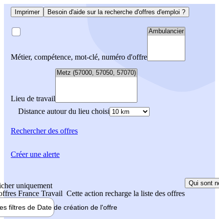
Imprimer
Besoin d'aide sur la recherche d'offres d'emploi ?
Métier, compétence, mot-clé, numéro d'offre
Lieu de travail
Distance autour du lieu choisi
Rechercher
des offres
Créer une alerte
Qui sont n
icher uniquement
 offres France Travail
Cette action recharge la liste des offres
les filtres de
Date de création
de l'offre