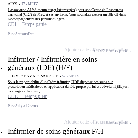
ALYS -
57 - METZ
L'association ALYS recrute un(e) Infirmier(ère) pour son Centre de Ressources
Territorial (CRT) de Metz et ses environs. Vous souhaitez exercer un rôle clé dans
l'accompagnement des personnes âgées...
CDI - Temps partiel
Publié aujourd'hui
Ajouter cette offre à ma sélection
CDD
Temps plein
Infirmier / Infirmière en soins
généraux (IDE) (H/F)
OHSMOSE AMAPA SAD SETE -
57 - METZ
Sous la responsabilité d'un Cadre infirmier, l'IDE dispense des soins sur
prescription médicale ou en application du rôle propre qui lui est dévolu. Il(Elle) est
en charge de l'analyse,...
CDD - Temps plein
Publié il y a 12 jours
Ajouter cette offre à ma sélection
CDI
Temps plein
Infirmier de soins généraux F/H