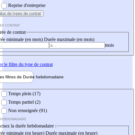
Reprise d'entreprise
plus
de types de contrat
 DE CONTRAT
ée de contrat
ée minimale (en mois)
Durée maximale (en mois)
mois
er
le filtre du type de contrat
les filtres de
Durée hebdo
madaire
 hebdomadaire
Temps plein (17)
Temps partiel (2)
Non renseignée (91)
 HEBDOMADAIRE
cisez la durée hebdomadaire :
ée minimale (en heure)
Durée maximale (en heure)