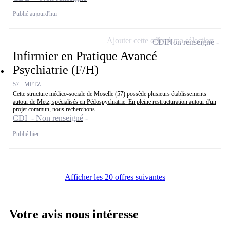
Publié aujourd'hui
Ajouter cette offre à ma sélection
CDI
Non renseigné
Infirmier en Pratique Avancé
Psychiatrie (F/H)
57 - METZ
Cette structure médico-sociale de Moselle (57) possède plusieurs établissements
autour de Metz, spécialisés en Pédospychiatrie. En pleine restructuration autour d'un
projet commun, nous recherchons...
CDI - Non renseigné
Publié hier
Afficher les 20 offres suivantes
Votre avis nous intéresse