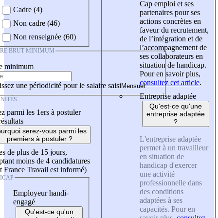
Cap emploi et ses
Cadre (4)
partenaires pour ses
actions concrètes en
Non cadre (46)
faveur du recrutement,
Non renseignée (60)
de l’intégration et de
l’accompagnement de
IRE BRUT MINIMUM
ses collaborateurs en
situation de handicap.
re minimum
Pour en savoir plus,
consultez cet article
.
ssez une périodicité pour le salaire saisi
Entreprise adaptée
NITÉS
Qu'est-ce qu'une
z parmi les 1ers à postuler
entreprise adaptée
résultats
?
urquoi serez-vous parmi les
L'entreprise adaptée
premiers à postuler ?
permet à un travailleur
es de plus de 15 jours,
en situation de
tant moins de 4 candidatures
handicap d'exercer
t France Travail est informé)
une activité
ICAP
professionnelle dans
des conditions
Employeur handi-
adaptées à ses
engagé
capacités. Pour en
Qu'est-ce qu'un
savoir plus,
consultez