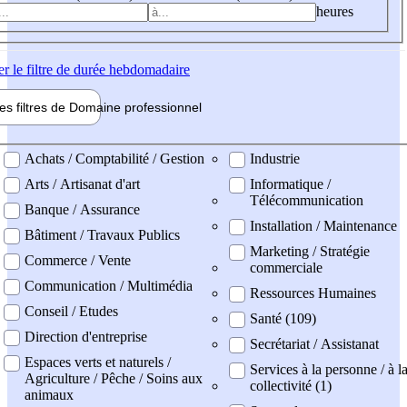
heures
er
le filtre de durée hebdomadaire
les filtres de
Domaine pro
fessionnel
ne professionel
Achats / Comptabilité / Gestion
Industrie
Arts / Artisanat d'art
Informatique /
Télécommunication
Banque / Assurance
Installation / Maintenance
Bâtiment / Travaux Publics
Marketing / Stratégie
Commerce / Vente
commerciale
Communication / Multimédia
Ressources Humaines
Conseil / Etudes
Santé (109)
Direction d'entreprise
Secrétariat / Assistanat
Espaces verts et naturels /
Services à la personne / à l
Agriculture / Pêche / Soins aux
collectivité (1)
animaux