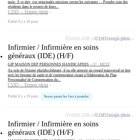
mois. À ce titre, vos principales missions seront les suivantes : - Prendre soin des
résidents dans le respect de leurs...
CDD - Temps plein
Publié il y a 18 jours
Ajouter cette offre à ma sélection
CDD
Temps plein
Infirmier / Infirmière en soins
généraux (IDE) (H/F)
GIP MAISON DEP PERSONNES HANDICAPEES -
57 - METZ
Au sein de l'équipe pluridisciplinaire, il ou elle apporte un regard transversal en lien
avec les besoins de santé et de compensation visant à l'élaboration du Plan
Personnalisé de Compensation du...
CDD - Temps plein
Publié il y a 19 jours
Soyez parmi les 1ers à postuler
Ajouter cette offre à ma sélection
CDD
Temps plein
Infirmier / Infirmière en soins
généraux (IDE) (H/F)