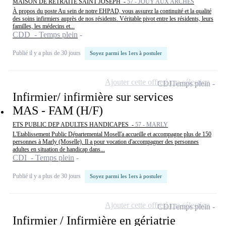
MAISON DE RETRAITE SAINT JOSEPH -
57 - JOUY AUX ARCHES
À propos du poste Au sein de notre EHPAD, vous assurez la continuité et la qualité
des soins infirmiers auprès de nos résidents. Véritable pivot entre les résidents, leurs
familles, les médecins et...
CDD - Temps plein
Publié il y a plus de 30 jours
Soyez parmi les 1ers à postuler
Ajouter cette offre à ma sélection
CDI
Temps plein
Infirmier/ infirmière sur services
MAS - FAM (H/F)
ETS PUBLIC DEP ADULTES HANDICAPES -
57 - MARLY
L'Etablissement Public Départemental Mosell'a accueille et accompagne plus de 150
personnes à Marly (Moselle). Il a pour vocation d'accompagner des personnes
adultes en situation de handicap dans...
CDI - Temps plein
Publié il y a plus de 30 jours
Soyez parmi les 1ers à postuler
Ajouter cette offre à ma sélection
CDI
Temps plein
Infirmier / Infirmière en gériatrie