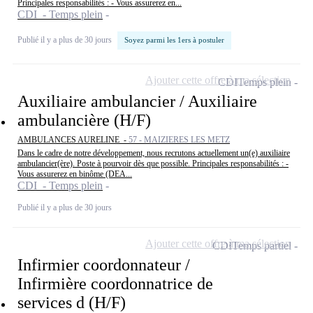
Principales responsabilités : - Vous assurerez en...
CDI - Temps plein
Publié il y a plus de 30 jours
Soyez parmi les 1ers à postuler
Ajouter cette offre à ma sélection
CDI
Temps plein
Auxiliaire ambulancier / Auxiliaire
ambulancière (H/F)
AMBULANCES AURELINE -
57 - MAIZIERES LES METZ
Dans le cadre de notre développement, nous recrutons actuellement un(e) auxiliaire
ambulancier(ère). Poste à pourvoir dès que possible. Principales responsabilités : -
Vous assurerez en binôme (DEA...
CDI - Temps plein
Publié il y a plus de 30 jours
Ajouter cette offre à ma sélection
CDI
Temps partiel
Infirmier coordonnateur /
Infirmière coordonnatrice de
services d (H/F)