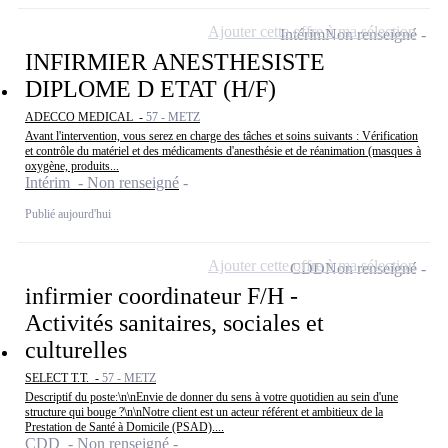
Ajouter cette offre à ma sélection
Intérim
Non renseigné
INFIRMIER ANESTHESISTE
DIPLOME D ETAT (H/F)
ADECCO MEDICAL -
57 - METZ
Avant l'intervention, vous serez en charge des tâches et soins suivants : Vérification
et contrôle du matériel et des médicaments d'anesthésie et de réanimation (masques à
oxygène, produits...
Intérim - Non renseigné
Publié aujourd'hui
Ajouter cette offre à ma sélection
CDD
Non renseigné
infirmier coordinateur F/H -
Activités sanitaires, sociales et
culturelles
SELECT T.T. -
57 - METZ
Descriptif du poste:\n\nEnvie de donner du sens à votre quotidien au sein d'une
structure qui bouge ?\n\nNotre client est un acteur référent et ambitieux de la
Prestation de Santé à Domicile (PSAD)....
CDD - Non renseigné