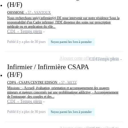
(H/F)
OHSMOSE -
57 - VANTOUX
Nous recherchons un(e) infirmier(e) DE pour intervenir sur notre résidence Sous la
responsabilité d'un Cadre infirmier, l'IDE dispense des soins sur prescription
médicale ou en application du rôle...
CDI - Temps plein
Publié il y a plus de 30 jours
Soyez parmi les 1ers à postuler
Ajouter cette offre à ma sélection
CDI
Temps plein
Infirmier / Infirmière CSAPA
(H/F)
CDPA - CSAPA CENTRE EDISON -
57 - METZ
Missions : - Accueil, évaluation, orientation et accompagnement des usagers
mineurs et majeurs concernés par une problématique addictive, - Accompagnement
de l'entourage, des couples et des...
CDI - Temps plein
Publié il y a plus de 30 jours
Soyez parmi les 1ers à postuler