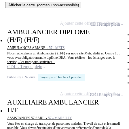
Afficher la carte
(contenu non-accessible)
Ajouter cette offre à ma sélection
CDI
Temps plein
AMBULANCIER DIPLOME
(H/F) (H/F)
AMBULANCES ARIANE -
57 - METZ
Nous recherchons un Ambulancier ( (H/F) sur notre site Metz, dédié au Centre 15 :
vous avez obligatoirement le diplôme DEA. Vous réalisez - les échanges avec le
service, - les transports sanitaires...
CDI - Temps plein
Publié il y a 24 jours
Soyez parmi les 1ers à postuler
Ajouter cette offre à ma sélection
CDI
Temps plein
AUXILIAIRE AMBULANCIER
H/F
ASSISTANCES 57 SARL -
57 - MARSILLY
Vous êtes en charge du transport de personnes malades. Travail de nuit et le samedi
possible. Vous devez être titulaire d'une attestation préfectorale d'aptitude à la