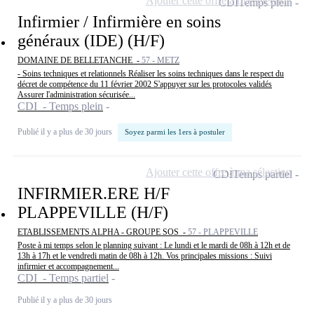
Ajouter cette offre à ma sélection
CDI
Temps plein
Infirmier / Infirmière en soins
généraux (IDE) (H/F)
DOMAINE DE BELLETANCHE -
57 - METZ
- Soins techniques et relationnels Réaliser les soins techniques dans le respect du
décret de compétence du 11 février 2002 S'appuyer sur les protocoles validés
Assurer l'administration sécurisée...
CDI - Temps plein
Publié il y a plus de 30 jours
Soyez parmi les 1ers à postuler
Ajouter cette offre à ma sélection
CDI
Temps partiel
INFIRMIER.ERE H/F
PLAPPEVILLE (H/F)
ETABLISSEMENTS ALPHA - GROUPE SOS -
57 - PLAPPEVILLE
Poste à mi temps selon le planning suivant : Le lundi et le mardi de 08h à 12h et de
13h à 17h et le vendredi matin de 08h à 12h. Vos principales missions : Suivi
infirmier et accompagnement...
CDI - Temps partiel
Publié il y a plus de 30 jours