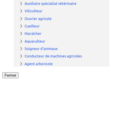
Fermer
Fermer
le détail de l'offre
/
Offre
sur
Offre précéden