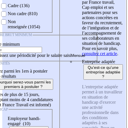
par France travail,
Cadre (136)
Cap emploi et ses
partenaires pour ses
Non cadre (810)
actions concrètes en
Non
faveur du recrutement,
renseignée (1054)
de l’intégration et de
l’accompagnement de
IRE BRUT MINIMUM
ses collaborateurs en
situation de handicap.
re minimum
Pour en savoir plus,
consultez cet article
.
ssez une périodicité pour le salaire saisi
Entreprise adaptée
NITÉS
Qu'est-ce qu'une
z parmi les 1ers à postuler
entreprise adaptée
)
résultats
?
urquoi serez-vous parmi les
L'entreprise adaptée
premiers à postuler ?
permet à un travailleur
es de plus de 15 jours,
en situation de
tant moins de 4 candidatures
handicap d'exercer
t France Travail est informé)
une activité
ICAP
professionnelle dans
des conditions
Employeur handi-
adaptées à ses
engagé (10)
capacités. Pour en