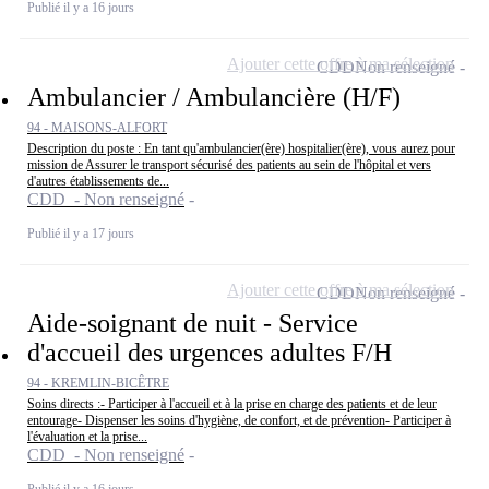
Publié il y a 16 jours
Ajouter cette offre à ma sélection
CDD
Non renseigné
Ambulancier / Ambulancière (H/F)
94 - MAISONS-ALFORT
Description du poste : En tant qu'ambulancier(ère) hospitalier(ère), vous aurez pour
mission de Assurer le transport sécurisé des patients au sein de l'hôpital et vers
d'autres établissements de...
CDD - Non renseigné
Publié il y a 17 jours
Ajouter cette offre à ma sélection
CDD
Non renseigné
Aide-soignant de nuit - Service
d'accueil des urgences adultes F/H
94 - KREMLIN-BICÊTRE
Soins directs :- Participer à l'accueil et à la prise en charge des patients et de leur
entourage- Dispenser les soins d'hygiène, de confort, et de prévention- Participer à
l'évaluation et la prise...
CDD - Non renseigné