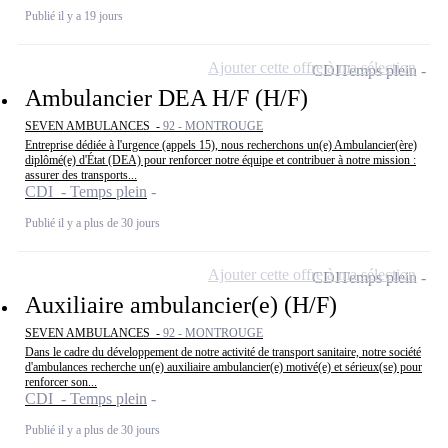
Publié il y a 19 jours
Ajouter cette offre à ma sélection
CDI
Temps plein
Ambulancier DEA H/F (H/F)
SEVEN AMBULANCES -
92 - MONTROUGE
Entreprise dédiée à l'urgence (appels 15), nous recherchons un(e) Ambulancier(ère)
diplômé(e) d'État (DEA) pour renforcer notre équipe et contribuer à notre mission :
assurer des transports...
CDI - Temps plein
Publié il y a plus de 30 jours
Ajouter cette offre à ma sélection
CDI
Temps plein
Auxiliaire ambulancier(e) (H/F)
SEVEN AMBULANCES -
92 - MONTROUGE
Dans le cadre du développement de notre activité de transport sanitaire, notre société
d'ambulances recherche un(e) auxiliaire ambulancier(e) motivé(e) et sérieux(se) pour
renforcer son...
CDI - Temps plein
Publié il y a plus de 30 jours