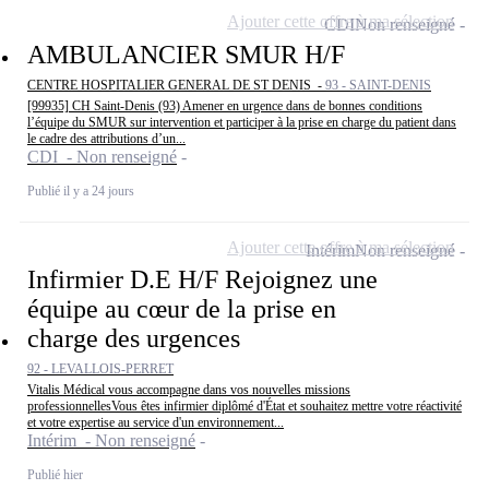
Ajouter cette offre à ma sélection
CDI
Non renseigné
AMBULANCIER SMUR H/F
CENTRE HOSPITALIER GENERAL DE ST DENIS -
93 - SAINT-DENIS
[99935] CH Saint-Denis (93) Amener en urgence dans de bonnes conditions
l’équipe du SMUR sur intervention et participer à la prise en charge du patient dans
le cadre des attributions d’un...
CDI - Non renseigné
Publié il y a 24 jours
Ajouter cette offre à ma sélection
Intérim
Non renseigné
Infirmier D.E H/F Rejoignez une
équipe au cœur de la prise en
charge des urgences
92 - LEVALLOIS-PERRET
Vitalis Médical vous accompagne dans vos nouvelles missions
professionnellesVous êtes infirmier diplômé d'État et souhaitez mettre votre réactivité
et votre expertise au service d'un environnement...
Intérim - Non renseigné
Publié hier