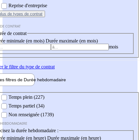
Reprise d'entreprise
plus
de types de contrat
 DE CONTRAT
ée de contrat
ée minimale (en mois)
Durée maximale (en mois)
mois
er
le filtre du type de contrat
les filtres de
Durée hebdo
madaire
 hebdomadaire
Temps plein (227)
Temps partiel (34)
Non renseignée (1739)
 HEBDOMADAIRE
cisez la durée hebdomadaire :
ée minimale (en heure)
Durée maximale (en heure)