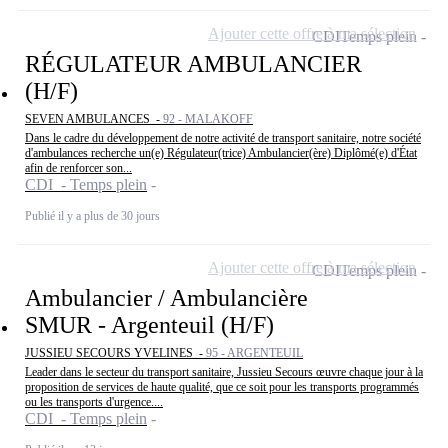
Ajouter cette offre à ma sélection
CDI
Temps plein
RÉGULATEUR AMBULANCIER
(H/F)
SEVEN AMBULANCES -
92 - MALAKOFF
Dans le cadre du développement de notre activité de transport sanitaire, notre société
d'ambulances recherche un(e) Régulateur(trice) Ambulancier(ère) Diplômé(e) d'État
afin de renforcer son...
CDI - Temps plein
Publié il y a plus de 30 jours
Ajouter cette offre à ma sélection
CDI
Temps plein
Ambulancier / Ambulancière
SMUR - Argenteuil (H/F)
JUSSIEU SECOURS YVELINES -
95 - ARGENTEUIL
Leader dans le secteur du transport sanitaire, Jussieu Secours œuvre chaque jour à la
proposition de services de haute qualité, que ce soit pour les transports programmés
ou les transports d'urgence....
CDI - Temps plein