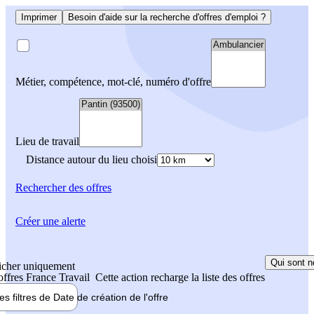
Imprimer
Besoin d'aide sur la recherche d'offres d'emploi ?
Métier, compétence, mot-clé, numéro d'offre
Lieu de travail
Distance autour du lieu choisi
Rechercher
des offres
Créer une alerte
Qui sont n
icher uniquement
 offres France Travail
Cette action recharge la liste des offres
les filtres de
Date de création
de l'offre