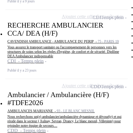
Publié il y a 9 jours
Ajouter cette offre à ma sélection
CDI
Temps plein
RECHERCHE AMBULANCIER
CCA/ DEA (H/F)
CAVENDISH AMBULANCE - AMBULANCE DU PERIP -
75 - PARIS 19
Vous assurez le transport sanitaire ou l'accompagnement de personnes vers les
structures de soins selon les règles d'hygiène, de confort et de sécurité. Diplôme
DEA Ambulancier indispensable
CDI - Temps plein
Publié il y a 23 jours
Ajouter cette offre à ma sélection
CDD
Temps plein
Ambulancier / Ambulancière (H/F)
#TDFE2026
AMBULANCES MARIANNE -
93 - LE BLANC MESNIL
Nous recherchons un(e) ambulancier/ambulancière dynamique et dévoué(e) et qui
réside dans le secteur ( Aulnay, Sevran, Drancy, Le blanc mesnil, Villepinte) pour
rejoindre notre équipe de secours....
CDD - Temps plein