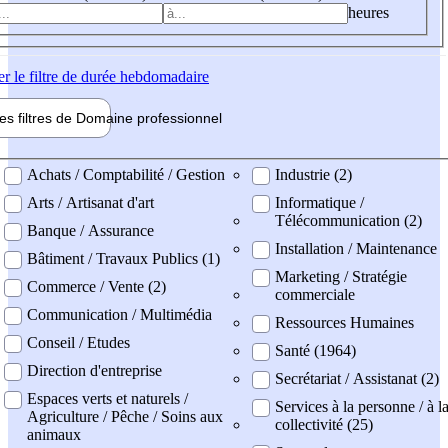
heures
er
le filtre de durée hebdomadaire
les filtres de
Domaine pro
fessionnel
ne professionel
Achats / Comptabilité / Gestion
Industrie (2)
Arts / Artisanat d'art
Informatique /
Télécommunication (2)
Banque / Assurance
Installation / Maintenance
Bâtiment / Travaux Publics (1)
Marketing / Stratégie
Commerce / Vente (2)
commerciale
Communication / Multimédia
Ressources Humaines
Conseil / Etudes
Santé (1964)
Direction d'entreprise
Secrétariat / Assistanat (2)
Espaces verts et naturels /
Services à la personne / à l
Agriculture / Pêche / Soins aux
collectivité (25)
animaux