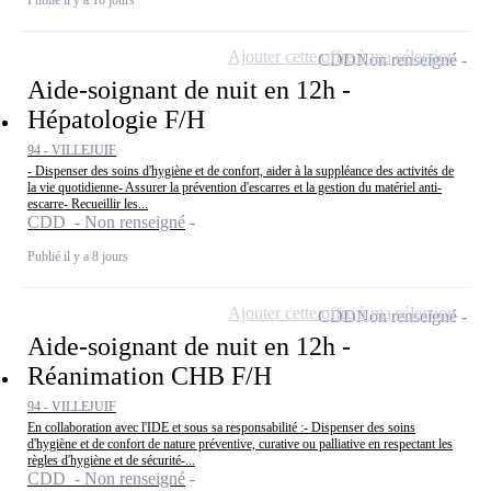
Publié il y a 16 jours
Ajouter cette offre à ma sélection
CDD
Non renseigné
Aide-soignant de nuit en 12h -
Hépatologie F/H
94 - VILLEJUIF
- Dispenser des soins d'hygiène et de confort, aider à la suppléance des activités de
la vie quotidienne- Assurer la prévention d'escarres et la gestion du matériel anti-
escarre- Recueillir les...
CDD - Non renseigné
Publié il y a 8 jours
Ajouter cette offre à ma sélection
CDD
Non renseigné
Aide-soignant de nuit en 12h -
Réanimation CHB F/H
94 - VILLEJUIF
En collaboration avec l'IDE et sous sa responsabilité :- Dispenser des soins
d'hygiène et de confort de nature préventive, curative ou palliative en respectant les
règles d'hygiène et de sécurité-...
CDD - Non renseigné