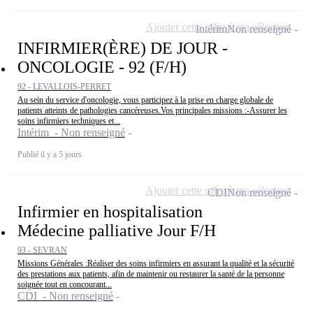
Ajouter cette offre à ma sélection
Intérim
Non renseigné
INFIRMIER(ÈRE) DE JOUR -
ONCOLOGIE - 92 (F/H)
92 - LEVALLOIS-PERRET
Au sein du service d'oncologie, vous participez à la prise en charge globale de
patients atteints de pathologies cancéreuses.Vos principales missions :-Assurer les
soins infirmiers techniques et...
Intérim - Non renseigné
Publié il y a 5 jours
Ajouter cette offre à ma sélection
CDI
Non renseigné
Infirmier en hospitalisation
Médecine palliative Jour F/H
93 - SEVRAN
Missions Générales :Réaliser des soins infirmiers en assurant la qualité et la sécurité
des prestations aux patients, afin de maintenir ou restaurer la santé de la personne
soignée tout en concourant...
CDI - Non renseigné