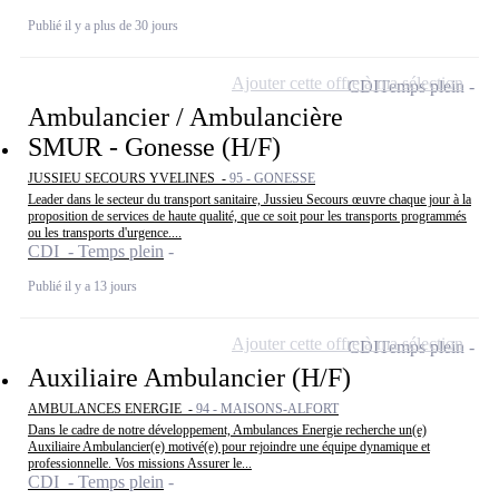
Publié il y a plus de 30 jours
Ajouter cette offre à ma sélection
CDI
Temps plein
Ambulancier / Ambulancière
SMUR - Gonesse (H/F)
JUSSIEU SECOURS YVELINES -
95 - GONESSE
Leader dans le secteur du transport sanitaire, Jussieu Secours œuvre chaque jour à la
proposition de services de haute qualité, que ce soit pour les transports programmés
ou les transports d'urgence....
CDI - Temps plein
Publié il y a 13 jours
Ajouter cette offre à ma sélection
CDI
Temps plein
Auxiliaire Ambulancier (H/F)
AMBULANCES ENERGIE -
94 - MAISONS-ALFORT
Dans le cadre de notre développement, Ambulances Energie recherche un(e)
Auxiliaire Ambulancier(e) motivé(e) pour rejoindre une équipe dynamique et
professionnelle. Vos missions Assurer le...
CDI - Temps plein