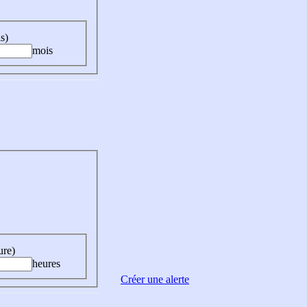
s)
mois
ure)
heures
Créer une alerte