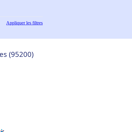
Appliquer
les filtres
es (95200)