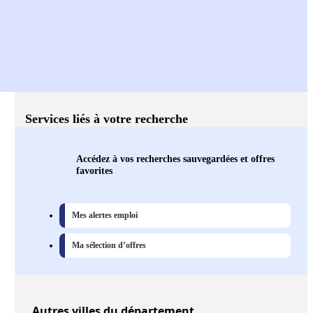
Services liés à votre recherche
Accédez à vos recherches sauvegardées et offres
favorites
Mes alertes emploi
Ma sélection d’offres
Autres
villes
du département