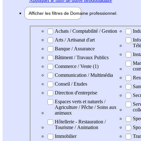
Appliquer
le filtre de durée hebdomadaire
Afficher les filtres de
Domaine pro
fessionnel
Domaine professionel
Achats / Comptabilité / Gestion
Indu
Arts / Artisanat d'art
Info
Tél
Banque / Assurance
Inst
Bâtiment / Travaux Publics
Mark
Commerce / Vente (1)
com
Communication / Multimédia
Res
Conseil / Etudes
San
Direction d'entreprise
Secr
Espaces verts et naturels /
Serv
Agriculture / Pêche / Soins aux
coll
animaux
Spe
Hôtellerie - Restauration /
Tourisme / Animation
Spo
Immobilier
Tran