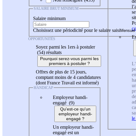
de
l
SALAIRE BRUT MINIMUM
se
si
Salaire minimum
Po
co
Choisissez une périodicité pour le salaire saisi
En
OPPORTUNITÉS
Soyez parmi les 1ers à postuler
(54)
résultats
Pourquoi serez-vous parmi les
L'
premiers à postuler ?
pe
Offres de plus de 15 jours,
en
comptant moins de 4 candidatures
ha
(dont France Travail est informé)
un
HANDICAP
pr
de
Employeur handi-
ad
engagé (9)
ca
Qu'est-ce qu'un
sa
employeur handi-
le
engagé ?
Un employeur handi-
engagé est un