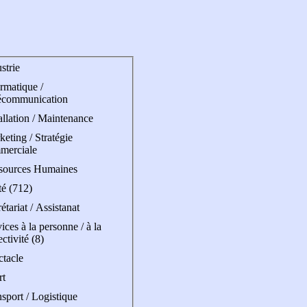
strie
rmatique /
écommunication
allation / Maintenance
eting / Stratégie
merciale
sources Humaines
té (712)
étariat / Assistanat
ices à la personne / à la
ectivité (8)
ctacle
rt
sport / Logistique