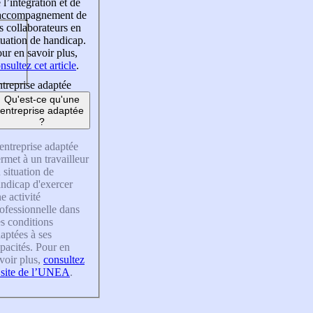
 l’intégration et de
’accompagnement de
s collaborateurs en
tuation de handicap.
ur en savoir plus,
nsultez cet article
.
treprise adaptée
Qu'est-ce qu'une
entreprise adaptée
?
entreprise adaptée
rmet à un travailleur
 situation de
ndicap d'exercer
e activité
ofessionnelle dans
s conditions
aptées à ses
pacités. Pour en
voir plus,
consultez
 site de l’UNEA
.