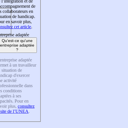
 l’intégration et de
’accompagnement de
s collaborateurs en
tuation de handicap.
ur en savoir plus,
nsultez cet article
.
treprise adaptée
Qu'est-ce qu'une
entreprise adaptée
?
entreprise adaptée
rmet à un travailleur
 situation de
ndicap d'exercer
e activité
ofessionnelle dans
s conditions
aptées à ses
pacités. Pour en
voir plus,
consultez
 site de l’UNEA
.