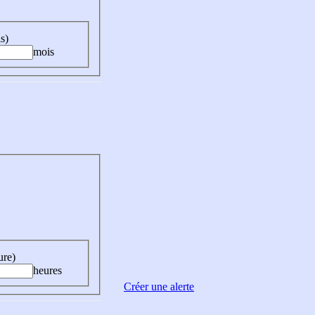
s)
mois
ure)
heures
Créer une alerte