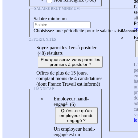
de
l
SALAIRE BRUT MINIMUM
se
si
Salaire minimum
Po
co
Choisissez une périodicité pour le salaire saisi
En
OPPORTUNITÉS
Soyez parmi les 1ers à postuler
(48)
résultats
Pourquoi serez-vous parmi les
L'
premiers à postuler ?
pe
Offres de plus de 15 jours,
en
comptant moins de 4 candidatures
ha
(dont France Travail est informé)
un
HANDICAP
pr
de
Employeur handi-
ad
engagé (6)
ca
Qu'est-ce qu'un
sa
employeur handi-
le
engagé ?
Un employeur handi-
engagé est un