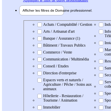
Appliquer
le filtre de durée hebdomadaire
Afficher les filtres de
Domaine pro
fessionnel
Domaine professionel
Achats / Comptabilité / Gestion
Indu
Arts / Artisanat d'art
Info
Tél
Banque / Assurance (1)
Inst
Bâtiment / Travaux Publics
Mark
Commerce / Vente
com
Communication / Multimédia
Res
Conseil / Etudes
San
Direction d'entreprise
Secr
Espaces verts et naturels /
Serv
Agriculture / Pêche / Soins aux
coll
animaux
Spe
Hôtellerie - Restauration /
Tourisme / Animation
Spo
Immobilier
Tran