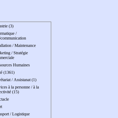
strie (3)
rmatique /
écommunication
allation / Maintenance
eting / Stratégie
merciale
sources Humaines
té (1361)
étariat / Assistanat (1)
ices à la personne / à la
ectivité (15)
ctacle
rt
sport / Logistique