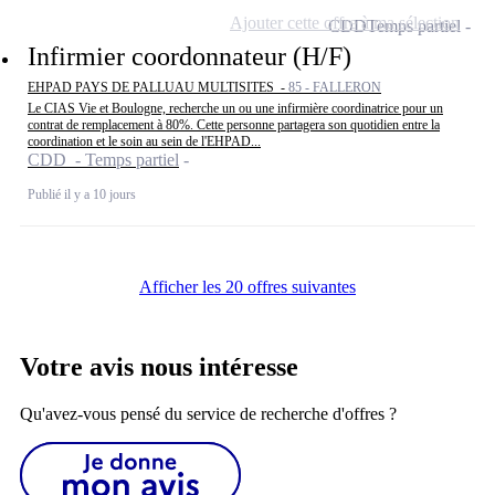
Ajouter cette offre à ma sélection
CDD
Temps partiel
Infirmier coordonnateur (H/F)
EHPAD PAYS DE PALLUAU MULTISITES -
85 - FALLERON
Le CIAS Vie et Boulogne, recherche un ou une infirmière coordinatrice pour un
contrat de remplacement à 80%. Cette personne partagera son quotidien entre la
coordination et le soin au sein de l'EHPAD...
CDD - Temps partiel
Publié il y a 10 jours
Afficher les 20 offres suivantes
Votre avis nous intéresse
Qu'avez-vous pensé du service de recherche d'offres ?