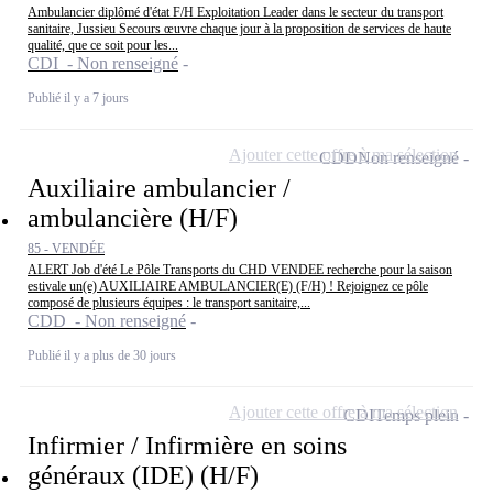
Ambulancier diplômé d'état F/H Exploitation Leader dans le secteur du transport
sanitaire, Jussieu Secours œuvre chaque jour à la proposition de services de haute
qualité, que ce soit pour les...
CDI - Non renseigné
Publié il y a 7 jours
Ajouter cette offre à ma sélection
CDD
Non renseigné
Auxiliaire ambulancier /
ambulancière (H/F)
85 - VENDÉE
ALERT Job d'été Le Pôle Transports du CHD VENDEE recherche pour la saison
estivale un(e) AUXILIAIRE AMBULANCIER(E) (F/H) ! Rejoignez ce pôle
composé de plusieurs équipes : le transport sanitaire,...
CDD - Non renseigné
Publié il y a plus de 30 jours
Ajouter cette offre à ma sélection
CDI
Temps plein
Infirmier / Infirmière en soins
généraux (IDE) (H/F)