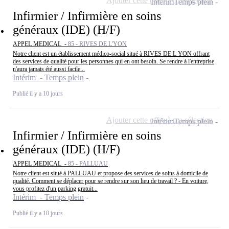
Ajouter cette offre à ma sélection
Intérim
Temps plein
Infirmier / Infirmière en soins
généraux (IDE) (H/F)
APPEL MEDICAL -
85 - RIVES DE L'YON
Notre client est un établissement médico-social situé à RIVES DE L YON offrant
des services de qualité pour les personnes qui en ont besoin. Se rendre à l'entreprise
n'aura jamais été aussi facile...
Intérim - Temps plein
Publié il y a 10 jours
Ajouter cette offre à ma sélection
Intérim
Temps plein
Infirmier / Infirmière en soins
généraux (IDE) (H/F)
APPEL MEDICAL -
85 - PALLUAU
Notre client est situé à PALLUAU et propose des services de soins à domicile de
qualité. Comment se déplacer pour se rendre sur son lieu de travail ? - En voiture,
vous profitez d'un parking gratuit...
Intérim - Temps plein
Publié il y a 10 jours