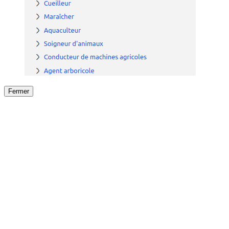
Fermer
Fermer
le détail de l'offre
/
Offre
sur
Offre précéden