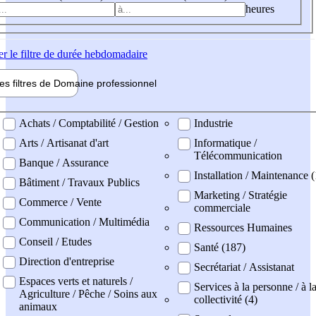
heures
er
le filtre de durée hebdomadaire
les filtres de
Domaine pro
fessionnel
ne professionel
Achats / Comptabilité / Gestion
Industrie
Arts / Artisanat d'art
Informatique /
Télécommunication
Banque / Assurance
Installation / Maintenance (
Bâtiment / Travaux Publics
Marketing / Stratégie
Commerce / Vente
commerciale
Communication / Multimédia
Ressources Humaines
Conseil / Etudes
Santé (187)
Direction d'entreprise
Secrétariat / Assistanat
Espaces verts et naturels /
Services à la personne / à l
Agriculture / Pêche / Soins aux
collectivité (4)
animaux