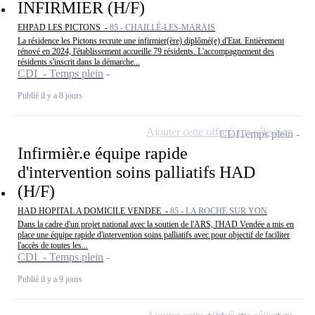
INFIRMIER (H/F)
EHPAD LES PICTONS -
85 - CHAILLÉ-LES-MARAIS
La résidence les Pictons recrute une infirmier(ère) diplômé(e) d'Etat. Entièrement
rénové en 2024, l'établissement accueille 79 résidents. L'accompagnement des
résidents s'inscrit dans la démarche...
CDI - Temps plein
Publié il y a 8 jours
Ajouter cette offre à ma sélection
CDI
Temps plein
Infirmièr.e équipe rapide
d'intervention soins palliatifs HAD
(H/F)
HAD HOPITAL A DOMICILE VENDEE -
85 - LA ROCHE SUR YON
Dans la cadre d'un projet national avec la soutien de l'ARS, l'HAD Vendée a mis en
place une équipe rapide d'intervention soins palliatifs avec pour objectif de faciliter
l'accès de toutes les...
CDI - Temps plein
Publié il y a 9 jours