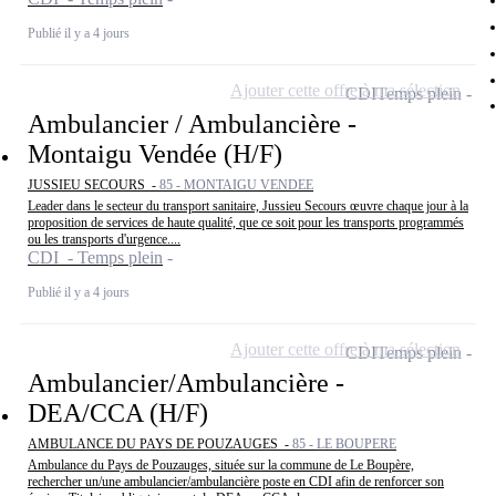
Publié il y a 4 jours
Ajouter cette offre à ma sélection
CDI
Temps plein
Ambulancier / Ambulancière -
Montaigu Vendée (H/F)
JUSSIEU SECOURS -
85 - MONTAIGU VENDEE
Leader dans le secteur du transport sanitaire, Jussieu Secours œuvre chaque jour à la
proposition de services de haute qualité, que ce soit pour les transports programmés
ou les transports d'urgence....
CDI - Temps plein
Publié il y a 4 jours
Ajouter cette offre à ma sélection
CDI
Temps plein
Ambulancier/Ambulancière -
DEA/CCA (H/F)
AMBULANCE DU PAYS DE POUZAUGES -
85 - LE BOUPERE
Ambulance du Pays de Pouzauges, située sur la commune de Le Boupère,
rechercher un/une ambulancier/ambulancière poste en CDI afin de renforcer son