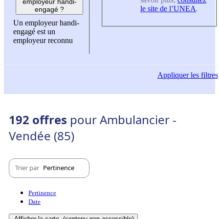
employeur handi-
le site de l’UNEA
.
engagé ?
Un employeur handi-
engagé est un
employeur reconnu
Appliquer
les filtres
192 offres
pour Ambulancier -
Vendée (85)
Trier par
Pertinence
Pertinence
Date
Afficher la carte
(contenu non-accessible)