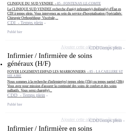
CLINIQUE DU SUD VENDEE -
85 - FONTENAY-LE-COMTE
La CLINIQUE SUD VENDEE recherche d'un(e) infirmier(e) diplômé(e) d'État en
CDI à temps plein. Vous intervenez au sein du service d'hospitalisation (Spécialités:
Chirurgie Orthopédique, Viscérale,...
CDI - Temps plein
Publié hier
Ajouter cette offre à ma sélection
CDD
Temps plein
Infirmier / Infirmière de soins
généraux (H/F)
FOYER LOGEMENT-EHPAD LES MARRONNIERS -
85 - LA CAILLERE ST
HILAIRE
Nous sommes à la recherche d'infirmier(es) temps plein (35h) ou temps partiel (28h)
Vous avez pour mission d'assurer la continuité des soins de confort et des soins
palliatifs. Vous serez chargé(e)...
CDD - Temps plein
Publié hier
Ajouter cette offre à ma sélection
CDD
Temps plein
Infirmier / Infirmière en soins