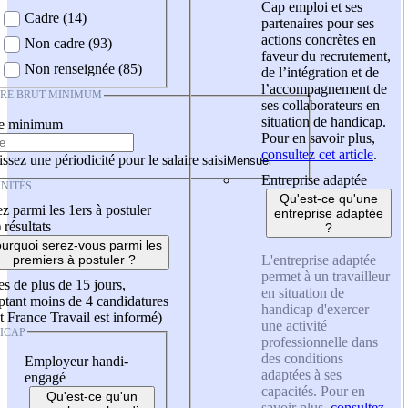
Cap emploi et ses
Cadre (14)
partenaires pour ses
actions concrètes en
Non cadre (93)
faveur du recrutement,
Non renseignée (85)
de l’intégration et de
l’accompagnement de
IRE BRUT MINIMUM
ses collaborateurs en
situation de handicap.
re minimum
Pour en savoir plus,
consultez cet article
.
ssez une périodicité pour le salaire saisi
Entreprise adaptée
NITÉS
Qu'est-ce qu'une
z parmi les 1ers à postuler
entreprise adaptée
)
résultats
?
urquoi serez-vous parmi les
L'entreprise adaptée
premiers à postuler ?
permet à un travailleur
es de plus de 15 jours,
en situation de
tant moins de 4 candidatures
handicap d'exercer
t France Travail est informé)
une activité
ICAP
professionnelle dans
des conditions
Employeur handi-
adaptées à ses
engagé
capacités. Pour en
Qu'est-ce qu'un
savoir plus,
consultez