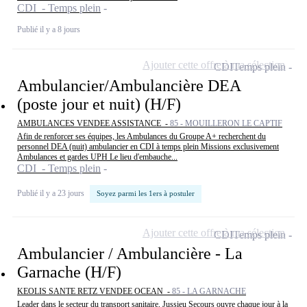
CDI - Temps plein
Publié il y a 8 jours
Ajouter cette offre à ma sélection
CDI
Temps plein
Ambulancier/Ambulancière DEA
(poste jour et nuit) (H/F)
AMBULANCES VENDEE ASSISTANCE -
85 - MOUILLERON LE CAPTIF
Afin de renforcer ses équipes, les Ambulances du Groupe A+ recherchent du
personnel DEA (nuit) ambulancier en CDI à temps plein Missions exclusivement
Ambulances et gardes UPH Le lieu d'embauche...
CDI - Temps plein
Publié il y a 23 jours
Soyez parmi les 1ers à postuler
Ajouter cette offre à ma sélection
CDI
Temps plein
Ambulancier / Ambulancière - La
Garnache (H/F)
KEOLIS SANTE RETZ VENDEE OCEAN -
85 - LA GARNACHE
Leader dans le secteur du transport sanitaire, Jussieu Secours ouvre chaque jour à la