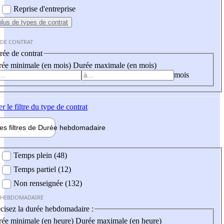
Reprise d'entreprise
plus
de types de contrat
 DE CONTRAT
ée de contrat
ée minimale (en mois)
Durée maximale (en mois)
mois
er
le filtre du type de contrat
les filtres de
Durée hebdo
madaire
 hebdomadaire
Temps plein (48)
Temps partiel (12)
Non renseignée (132)
 HEBDOMADAIRE
cisez la durée hebdomadaire :
ée minimale (en heure)
Durée maximale (en heure)