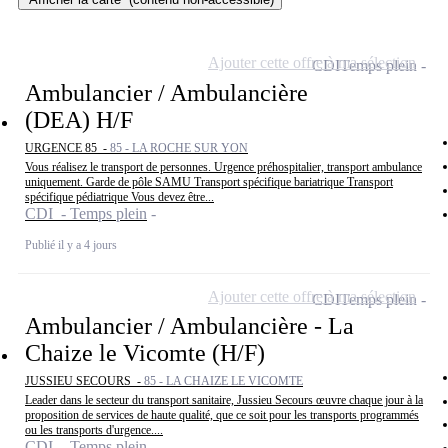
Ajouter cette offre à ma sélection
CDI
Temps plein
Ambulancier / Ambulancière
(DEA) H/F
URGENCE 85 -
85 - LA ROCHE SUR YON
Vous réalisez le transport de personnes. Urgence préhospitalier, transport ambulance
uniquement. Garde de pôle SAMU Transport spécifique bariatrique Transport
spécifique pédiatrique Vous devez être...
CDI - Temps plein
Publié il y a 4 jours
Ajouter cette offre à ma sélection
CDI
Temps plein
Ambulancier / Ambulancière - La
Chaize le Vicomte (H/F)
JUSSIEU SECOURS -
85 - LA CHAIZE LE VICOMTE
Leader dans le secteur du transport sanitaire, Jussieu Secours œuvre chaque jour à la
proposition de services de haute qualité, que ce soit pour les transports programmés
ou les transports d'urgence....
CDI - Temps plein