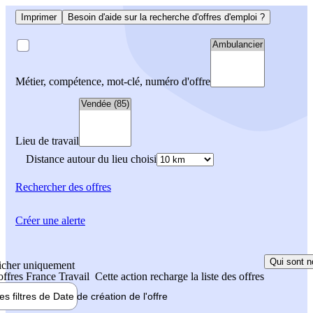
Imprimer
Besoin d'aide sur la recherche d'offres d'emploi ?
Métier, compétence, mot-clé, numéro d'offre
Lieu de travail
Distance autour du lieu choisi
Rechercher
des offres
Créer une alerte
Qui sont n
icher uniquement
 offres France Travail
Cette action recharge la liste des offres
les filtres de
Date de création
de l'offre