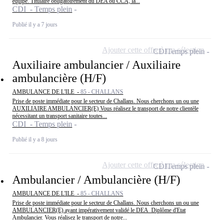
équipe. Titulaire obligatoirement du DEA ou CCA, la...
CDI - Temps plein
Publié il y a 7 jours
Ajouter cette offre à ma sélection
CDI
Temps plein
Auxiliaire ambulancier / Auxiliaire
ambulancière (H/F)
AMBULANCE DE L'ILE -
85 - CHALLANS
Prise de poste immédiate pour le secteur de Challans. Nous cherchons un ou une
AUXILIAIRE AMBULANCIER(E) Vous réalisez le transport de notre clientèle
nécessitant un transport sanitaire toutes...
CDI - Temps plein
Publié il y a 8 jours
Ajouter cette offre à ma sélection
CDI
Temps plein
Ambulancier / Ambulancière (H/F)
AMBULANCE DE L'ILE -
85 - CHALLANS
Prise de poste immédiate pour le secteur de Challans. Nous cherchons un ou une
AMBULANCIER(E) ayant impérativement validé le DEA_Diplôme d'Etat
Ambulancier. Vous réalisez le transport de notre...