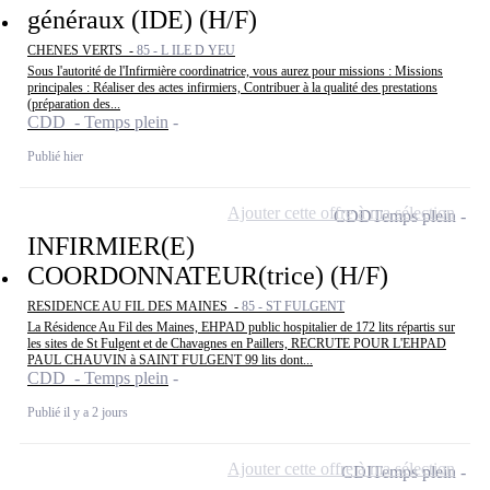
généraux (IDE) (H/F)
CHENES VERTS -
85 - L ILE D YEU
Sous l'autorité de l'Infirmière coordinatrice, vous aurez pour missions : Missions
principales : Réaliser des actes infirmiers, Contribuer à la qualité des prestations
(préparation des...
CDD - Temps plein
Publié hier
Ajouter cette offre à ma sélection
CDD
Temps plein
INFIRMIER(E)
COORDONNATEUR(trice) (H/F)
RESIDENCE AU FIL DES MAINES -
85 - ST FULGENT
La Résidence Au Fil des Maines, EHPAD public hospitalier de 172 lits répartis sur
les sites de St Fulgent et de Chavagnes en Paillers, RECRUTE POUR L'EHPAD
PAUL CHAUVIN à SAINT FULGENT 99 lits dont...
CDD - Temps plein
Publié il y a 2 jours
Ajouter cette offre à ma sélection
CDI
Temps plein