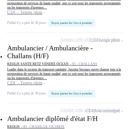
proposition de services de haute qualité, que ce soit pour les transports programmés
ou les transports d'urgence....
CDI - Temps plein
Publié il y a plus de 30 jours
Soyez parmi les 1ers à postuler
Ajouter cette offre à ma sélection
CDI
Temps plein
Ambulancier / Ambulancière -
Challans (H/F)
KEOLIS SANTE RETZ VENDEE OCEAN -
85 - CHALLANS
Leader dans le secteur du transport sanitaire, Jussieu Secours ouvre chaque jour à la
proposition de services de haute qualité, que ce soit pour les transports programmés
ou les transports d'urgence....
CDI - Temps plein
Publié il y a plus de 30 jours
Soyez parmi les 1ers à postuler
Ajouter cette offre à ma sélection
CDI
Non renseigné
Ambulancier diplômé d'état F/H
KEOLIS -
85 - CHAIZE-LE-VICOMTE