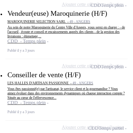
Ajouter cette offre à ma sélection
CDD
Temps plein
Vendeur(euse) Maroquinerie (H/F)
MAROQUINERIE SELECTION SARL -
49 - ANGERS
Au sein de notre Maroquinerie du Centre Ville d'Angers, vous serez en charge : - de
l'accueil , écoute et conseil et encaissements auprès des clients - de la gestion des
livraisons : étiquetage,...
CDD - Temps plein
Publié il y a 3 jours
Ajouter cette offre à ma sélection
CDD
Temps plein
Conseiller de vente (H/F)
LES HALLES D'ARTISAN PASSIONNE -
49 - ANGERS
Vous êtes passionné(e) par l'artisanat, le service client et la gourmandise ? Vous
aimez évoluer dans des environnements dynamiques où chaque interaction compte ?
Située au cœur de l'effervescence...
CDD - Temps plein
Publié il y a 3 jours
Ajouter cette offre à ma sélection
CDD
Temps partiel