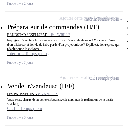
Publié il y a 2 jours
Ajouter cette offre à ma sélection
Intérim
Temps plein
Préparateur de commandes (H/F)
RANDSTAD / EXPLISEAT -
49 - AVRILLE
Rejoignez l'aventure Expliseat et construisez l'avion de demain ! Vous avez l'âme
d'un bâtisseur et l'envie de faire partie d'un projet unique ? Expliseat, l'entreprise qui
révolutionne le ciel avec...
Intérim - Temps plein
Publié il y a 3 jours
Ajouter cette offre à ma sélection
CDI
Temps plein
Vendeur/vendeuse (H/F)
LES PATISSEURS -
49 - ANGERS
Vous serez chargé de la vente en boulangerie ainsi que la réalisation de la partie
snacking
CDI - Temps plein
Publié il y a 3 jours