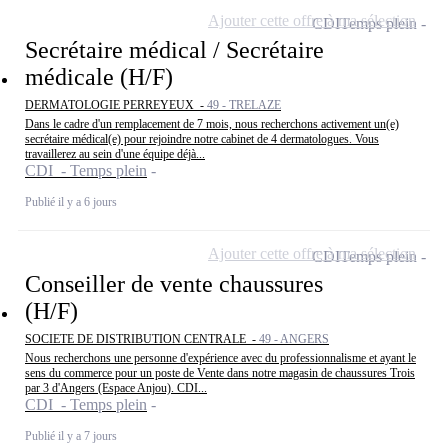
Ajouter cette offre à ma sélection
CDI
Temps plein
Secrétaire médical / Secrétaire
médicale (H/F)
DERMATOLOGIE PERREYEUX -
49 - TRELAZE
Dans le cadre d'un remplacement de 7 mois, nous recherchons activement un(e)
secrétaire médical(e) pour rejoindre notre cabinet de 4 dermatologues. Vous
travaillerez au sein d'une équipe déjà...
CDI - Temps plein
Publié il y a 6 jours
Ajouter cette offre à ma sélection
CDI
Temps plein
Conseiller de vente chaussures
(H/F)
SOCIETE DE DISTRIBUTION CENTRALE -
49 - ANGERS
Nous recherchons une personne d'expérience avec du professionnalisme et ayant le
sens du commerce pour un poste de Vente dans notre magasin de chaussures Trois
par 3 d'Angers (Espace Anjou). CDI...
CDI - Temps plein
Publié il y a 7 jours