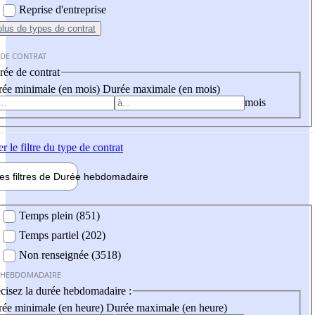
Reprise d'entreprise
plus
de types de contrat
 DE CONTRAT
ée de contrat
ée minimale (en mois)
Durée maximale (en mois)
mois
er
le filtre du type de contrat
les filtres de
Durée hebdo
madaire
 hebdomadaire
Temps plein (851)
Temps partiel (202)
Non renseignée (3518)
 HEBDOMADAIRE
cisez la durée hebdomadaire :
ée minimale (en heure)
Durée maximale (en heure)