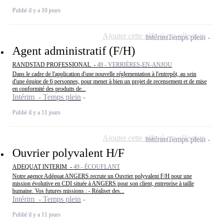
Publié il y a 10 jours
Ajouter cette offre à ma sélection
Intérim
Temps plein
Agent administratif (F/H)
RANDSTAD PROFESSIONAL -
49 - VERRIÈRES-EN-ANJOU
Dans le cadre de l'application d'une nouvelle réglementation à l'entrepôt, au sein
d'une équipe de 6 personnes, pour mener à bien un projet de recensement et de mise
en conformité des produits de...
Intérim - Temps plein
Publié il y a 11 jours
Ajouter cette offre à ma sélection
Intérim
Temps plein
Ouvrier polyvalent H/F
ADEQUAT INTERIM -
49 - ÉCOUFLANT
Notre agence Adéquat ANGERS recrute un Ouvrier polyvalent F/H pour une
mission évolutive en CDI située à ANGERS pour son client, entreprise à taille
humaine. Vos futures missions : - Réaliser des...
Intérim - Temps plein
Publié il y a 11 jours