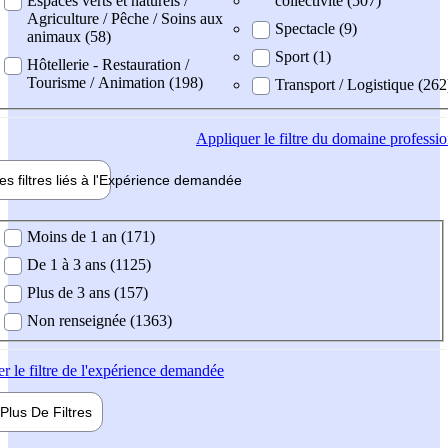
Espaces verts et naturels /
collectivité (507)
Agriculture / Pêche / Soins aux
Spectacle (9)
animaux (58)
Sport (1)
Hôtellerie - Restauration /
Tourisme / Animation (198)
Transport / Logistique (262
Appliquer
le filtre du domaine professi
es filtres liés à l'
Expérience
demandée
ience demandée
Moins de 1 an (171)
De 1 à 3 ans (1125)
Plus de 3 ans (157)
Non renseignée (1363)
er
le filtre de l'expérience demandée
Plus De
Filtres