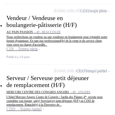
Ajouter cette offre à ma sélection
CDI
Temps plein
Vendeur / Vendeuse en
boulangerie-pâtisserie (H/F)
AU PAIN PASSION -
49 - BEAUCOUZE
Nous recherchons un vendeur ou une vendeuse en boulangerie pour rejoindre notre
équipe dynamique. En tant que professionnel(le) de la vente et du service client,
vous serez en charge d'accueillir...
CDI - Temps plein
Publié il y a 9 jours
Ajouter cette offre à ma sélection
CDD
Temps partiel
Serveur / Serveuse petit déjeuner
de remplacement (H/F)
MERCURE CENTRE DES CONGRES ANGERS -
49 - ANGERS
L'hôtel Mercure Angers Centre de Congrès / Jardin des Plantes 4*, recrute pour
compléter son équipe, un(e) Serveur(se) petit-déjeuner (H/F) en CDD de
remplacement. Rattaché(e) à la Directrice de...
CDD - Temps partiel