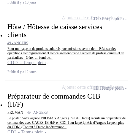
Publié il y a 10 jours
Ajouter cette offre à ma sélection
CDD
Temps plein
Hôte / Hôtesse de caisse services
clients
49 - ANGERS
Pour un magasin de produits culturels, vos missions seront de : - Réaliser des
opérations d'enregistrement et d'encaissement d'une clientèle de professionnels et de
particuliers - Gérer un fond de...
CDD - Temps plein
Publié il y a 12 jours
Ajouter cette offre à ma sélection
CDI
Temps plein
Préparateur de commandes C1B
(H/F)
PROMAN -
49 - ANGERS
Le poste : Votre agence PROMAN Angers (Rue du Haras) recrute un préparateur de
commandes avec CACES 1B H/F en CDI-I sur la périphérie d'Angers Le petit plus
du CDI-I (Contrat à Durée Indéterminée...
CDI - Temps plein