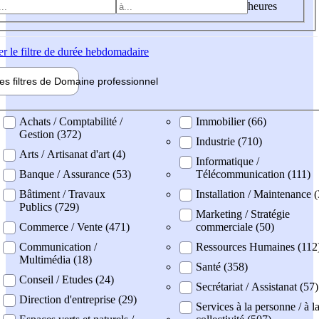
heures
er
le filtre de durée hebdomadaire
les filtres de
Domaine pro
fessionnel
ne professionel
Achats / Comptabilité /
Immobilier (66)
Gestion (372)
Industrie (710)
Arts / Artisanat d'art (4)
Informatique /
Banque / Assurance (53)
Télécommunication (111)
Bâtiment / Travaux
Installation / Maintenance 
Publics (729)
Marketing / Stratégie
Commerce / Vente (471)
commerciale (50)
Communication /
Ressources Humaines (112
Multimédia (18)
Santé (358)
Conseil / Etudes (24)
Secrétariat / Assistanat (57)
Direction d'entreprise (29)
Services à la personne / à l