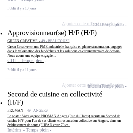
Publié il y a 10 jours
Ajouter cette offre à ma sélection
CDI
Temps plein
Approvisionneur(se) H/F (H/F)
GREEN CREATIVE -
49 - BEAUCOUZE
Green Creative est une PME industrielle française en pleine structuration, engagée
dans la valorisation des biodéchets et les solutions environnementales de demain.
Nous avons une équipe engagée,...
CDI - Temps plein
Publié il y a 11 jours
Ajouter cette offre à ma sélection
Intérim
Temps plein
Second de cuisine en collectivité
(H/F)
PROMAN -
49 - ANGERS
Le poste : Votre agence PROMAN Angers (Rue du Haras) recrute un Second de
cuisine H/F pour l'un de ses clients en restauration collective sur Angers, dans un
établissement de santé (EHPAD entre 70 et...
Intérim - Temps plein