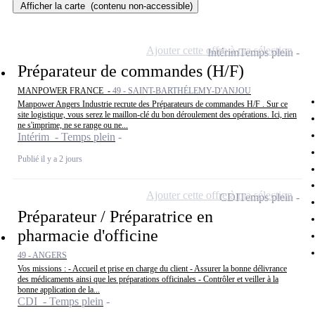
Afficher la carte
(contenu non-accessible)
Ajouter cette offre à ma sélection
Intérim
Temps plein
Préparateur de commandes (H/F)
MANPOWER FRANCE -
49 - SAINT-BARTHÉLEMY-D'ANJOU
Manpower Angers Industrie recrute des Préparateurs de commandes H/F . Sur ce
site logistique, vous serez le maillon-clé du bon déroulement des opérations. Ici, rien
ne s'imprime, ne se range ou ne...
Intérim - Temps plein
Publié il y a 2 jours
Ajouter cette offre à ma sélection
CDI
Temps plein
Préparateur / Préparatrice en
pharmacie d'officine
49 - ANGERS
Vos missions : - Accueil et prise en charge du client - Assurer la bonne délivrance
des médicaments ainsi que les préparations officinales - Contrôler et veiller à la
bonne application de la...
CDI - Temps plein