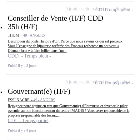
Ajouter cette offre à ma sélection
CDD
Temps plein
Conseiller de Vente (H/F) CDD
35h (H/F)
THOM -
49 - ANGERS
Description du poste Histoire d'Or, Parce que nous savons ce qui est précieux :
Vous L'enseigne de bijouterie préférée des Français recherche un nouveau «
Diamant brut » à faire briller dans l'un...
CDD - Temps plein
Publié il y a 3 jours
Ajouter cette offre à ma sélection
CDI
Temps partiel
Gouvernant(e) (H/F)
ESSI NACRE -
49 - ANGERS
Rejoignez notre équipe en tant que Gouvernant(e) d'Entreprise et devenez le pilier
essentiel au bon fonctionnement du centre IMADIS ! Vous serez responsable de la
propreté irréprochable des locaux,...
CDI - Temps partiel
Publié il y a 4 jours