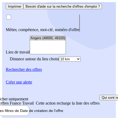
Imprimer
Besoin d'aide sur la recherche d'offres d'emploi ?
Métier, compétence, mot-clé, numéro d'offre
Lieu de travail
Distance autour du lieu choisi
Rechercher
des offres
Créer une alerte
Qui sont n
icher uniquement
 offres France Travail
Cette action recharge la liste des offres
les filtres de
Date de création
de l'offre