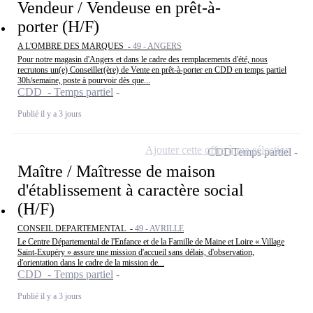
Vendeur / Vendeuse en prêt-à-
porter (H/F)
A L'OMBRE DES MARQUES -
49 - ANGERS
Pour notre magasin d'Angers et dans le cadre des remplacements d'été, nous
recrutons un(e) Conseiller(ère) de Vente en prêt-à-porter en CDD en temps partiel
30h/semaine, poste à pourvoir dès que...
CDD - Temps partiel
Publié il y a 3 jours
Ajouter cette offre à ma sélection
CDD
Temps partiel
Maître / Maîtresse de maison
d'établissement à caractère social
(H/F)
CONSEIL DEPARTEMENTAL -
49 - AVRILLE
Le Centre Départemental de l'Enfance et de la Famille de Maine et Loire « Village
Saint-Exupéry » assure une mission d'accueil sans délais, d'observation,
d'orientation dans le cadre de la mission de...
CDD - Temps partiel
Publié il y a 3 jours