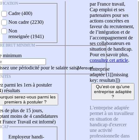
IFICATION
par France travail,
Cap emploi et ses
Cadre (400)
partenaires pour ses
actions concrètes en
Non cadre (2230)
faveur du recrutement,
Non
de l’intégration et de
renseignée (1941)
l’accompagnement de
ses collaborateurs en
IRE BRUT MINIMUM
situation de handicap.
Pour en savoir plus,
re minimum
consultez cet article
.
ssez une périodicité pour le salaire saisi
Entreprise
adaptée (1
[[missing
NITÉS
key: resultats]]
)
z parmi les 1ers à postuler
Qu'est-ce qu'une
4)
résultats
entreprise adaptée
?
urquoi serez-vous parmi les
premiers à postuler ?
L'entreprise adaptée
es de plus de 15 jours,
permet à un travailleur
tant moins de 4 candidatures
en situation de
t France Travail est informé)
handicap d'exercer
ICAP
une activité
professionnelle dans
Employeur handi-