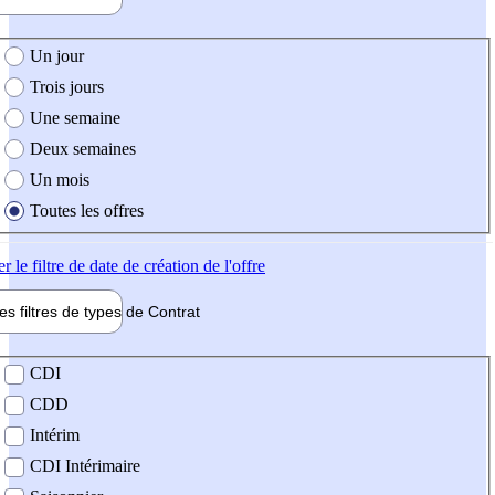
e création de l'offre
Un jour
Trois jours
Une semaine
Deux semaines
Un mois
Toutes les offres
er
le filtre de date de création de l'offre
les filtres de types de
Contrat
de contrat
CDI
CDD
Intérim
CDI Intérimaire