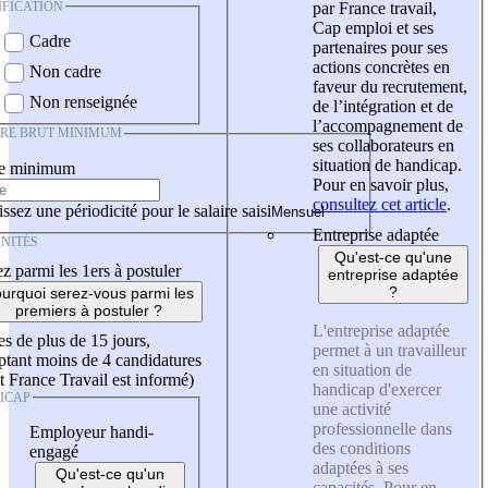
IFICATION
par France travail,
Cap emploi et ses
Cadre
partenaires pour ses
actions concrètes en
Non cadre
faveur du recrutement,
Non renseignée
de l’intégration et de
l’accompagnement de
IRE BRUT MINIMUM
ses collaborateurs en
situation de handicap.
re minimum
Pour en savoir plus,
consultez cet article
.
ssez une périodicité pour le salaire saisi
Entreprise adaptée
NITÉS
Qu'est-ce qu'une
z parmi les 1ers à postuler
entreprise adaptée
?
urquoi serez-vous parmi les
premiers à postuler ?
L'entreprise adaptée
es de plus de 15 jours,
permet à un travailleur
tant moins de 4 candidatures
en situation de
t France Travail est informé)
handicap d'exercer
ICAP
une activité
professionnelle dans
Employeur handi-
des conditions
engagé
adaptées à ses
Qu'est-ce qu'un
capacités. Pour en