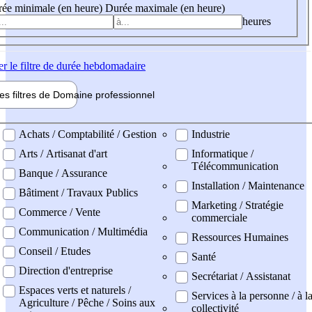
ée minimale (en heure)
Durée maximale (en heure)
heures
er
le filtre de durée hebdomadaire
les filtres de
Domaine pro
fessionnel
ne professionel
Achats / Comptabilité / Gestion
Industrie
Arts / Artisanat d'art
Informatique /
Télécommunication
Banque / Assurance
Installation / Maintenance
Bâtiment / Travaux Publics
Marketing / Stratégie
Commerce / Vente
commerciale
Communication / Multimédia
Ressources Humaines
Conseil / Etudes
Santé
Direction d'entreprise
Secrétariat / Assistanat
Espaces verts et naturels /
Services à la personne / à l
Agriculture / Pêche / Soins aux
collectivité