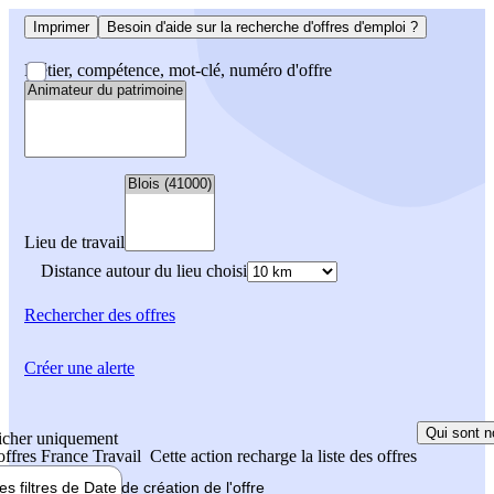
Imprimer
Besoin d'aide sur la recherche d'offres d'emploi ?
Métier, compétence, mot-clé, numéro d'offre
Lieu de travail
Distance autour du lieu choisi
Rechercher
des offres
Créer une alerte
Qui sont n
icher uniquement
 offres France Travail
Cette action recharge la liste des offres
les filtres de
Date de création
de l'offre