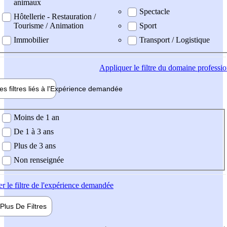
animaux
Spectacle
Hôtellerie - Restauration /
Tourisme / Animation
Sport
Immobilier
Transport / Logistique
Appliquer
le filtre du domaine professi
es filtres liés à l'
Expérience
demandée
ience demandée
Moins de 1 an
De 1 à 3 ans
Plus de 3 ans
Non renseignée
er
le filtre de l'expérience demandée
Plus De
Filtres