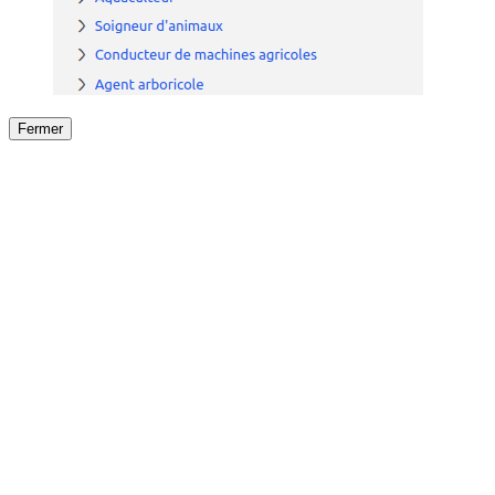
Fermer
Fermer
le détail de l'offre
/
Offre
sur
Offre précéden