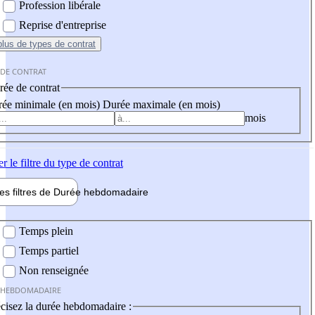
Profession libérale
Reprise d'entreprise
plus
de types de contrat
 DE CONTRAT
ée de contrat
ée minimale (en mois)
Durée maximale (en mois)
mois
er
le filtre du type de contrat
les filtres de
Durée hebdo
madaire
 hebdomadaire
Temps plein
Temps partiel
Non renseignée
 HEBDOMADAIRE
cisez la durée hebdomadaire :