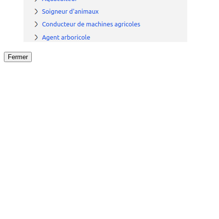
Fermer
Fermer
le détail de l'offre
/
Offre
sur
Offre précéden