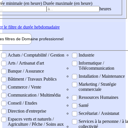
ée minimale (en heure)
Durée maximale (en heure)
heures
er
le filtre de durée hebdomadaire
les filtres de
Domaine pro
fessionnel
ne professionel
Achats / Comptabilité / Gestion
Industrie
Arts / Artisanat d'art
Informatique /
Télécommunication
Banque / Assurance
Installation / Maintenance
Bâtiment / Travaux Publics
Marketing / Stratégie
Commerce / Vente
commerciale
Communication / Multimédia
Ressources Humaines
Conseil / Etudes
Santé
Direction d'entreprise
Secrétariat / Assistanat
Espaces verts et naturels /
Services à la personne / à l
Agriculture / Pêche / Soins aux
collectivité