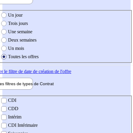
e création de l'offre
Un jour
Trois jours
Une semaine
Deux semaines
Un mois
Toutes les offres
er
le filtre de date de création de l'offre
les filtres de types de
Contrat
de contrat
CDI
CDD
Intérim
CDI Intérimaire