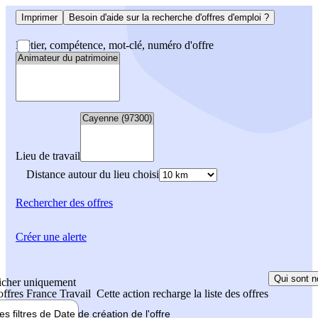
Imprimer
Besoin d'aide sur la recherche d'offres d'emploi ?
Métier, compétence, mot-clé, numéro d'offre
Lieu de travail
Distance autour du lieu choisi
Rechercher
des offres
Créer une alerte
Qui sont n
icher uniquement
 offres France Travail
Cette action recharge la liste des offres
les filtres de
Date de création
de l'offre