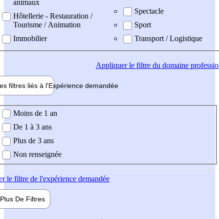
animaux
Spectacle
Hôtellerie - Restauration /
Tourisme / Animation
Sport
Immobilier
Transport / Logistique
Appliquer
le filtre du domaine professi
es filtres liés à l'
Expérience
demandée
ience demandée
Moins de 1 an
De 1 à 3 ans
Plus de 3 ans
Non renseignée
er
le filtre de l'expérience demandée
Plus De
Filtres