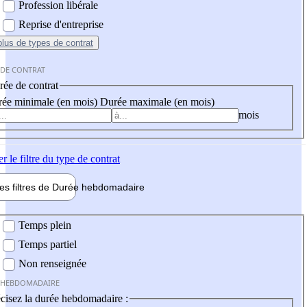
Profession libérale
Reprise d'entreprise
plus
de types de contrat
 DE CONTRAT
ée de contrat
ée minimale (en mois)
Durée maximale (en mois)
mois
er
le filtre du type de contrat
les filtres de
Durée hebdo
madaire
 hebdomadaire
Temps plein
Temps partiel
Non renseignée
 HEBDOMADAIRE
cisez la durée hebdomadaire :