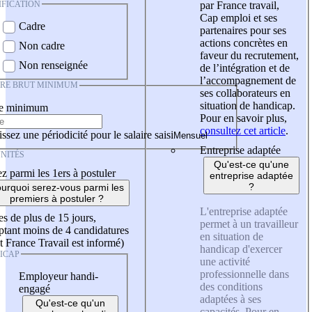
IFICATION
par France travail,
Cap emploi et ses
Cadre
partenaires pour ses
actions concrètes en
Non cadre
faveur du recrutement,
Non renseignée
de l’intégration et de
l’accompagnement de
IRE BRUT MINIMUM
ses collaborateurs en
situation de handicap.
re minimum
Pour en savoir plus,
consultez cet article
.
ssez une périodicité pour le salaire saisi
Entreprise adaptée
NITÉS
Qu'est-ce qu'une
z parmi les 1ers à postuler
entreprise adaptée
?
urquoi serez-vous parmi les
premiers à postuler ?
L'entreprise adaptée
es de plus de 15 jours,
permet à un travailleur
tant moins de 4 candidatures
en situation de
t France Travail est informé)
handicap d'exercer
ICAP
une activité
professionnelle dans
Employeur handi-
des conditions
engagé
adaptées à ses
Qu'est-ce qu'un
capacités. Pour en