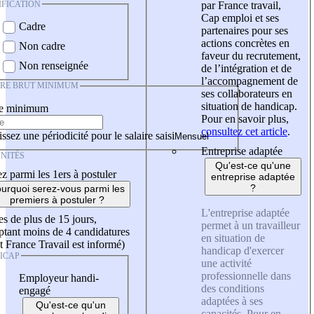
IFICATION
par France travail,
Cap emploi et ses
Cadre
partenaires pour ses
actions concrètes en
Non cadre
faveur du recrutement,
Non renseignée
de l’intégration et de
l’accompagnement de
IRE BRUT MINIMUM
ses collaborateurs en
situation de handicap.
re minimum
Pour en savoir plus,
consultez cet article
.
ssez une périodicité pour le salaire saisi
Entreprise adaptée
NITÉS
Qu'est-ce qu'une
z parmi les 1ers à postuler
entreprise adaptée
?
urquoi serez-vous parmi les
premiers à postuler ?
L'entreprise adaptée
es de plus de 15 jours,
permet à un travailleur
tant moins de 4 candidatures
en situation de
t France Travail est informé)
handicap d'exercer
ICAP
une activité
professionnelle dans
Employeur handi-
des conditions
engagé
adaptées à ses
Qu'est-ce qu'un
capacités. Pour en