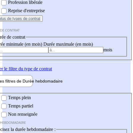
Profession libérale
Reprise d'entreprise
plus
de types de contrat
 DE CONTRAT
ée de contrat
ée minimale (en mois)
Durée maximale (en mois)
mois
er
le filtre du type de contrat
les filtres de
Durée hebdo
madaire
 hebdomadaire
Temps plein
Temps partiel
Non renseignée
 HEBDOMADAIRE
cisez la durée hebdomadaire :