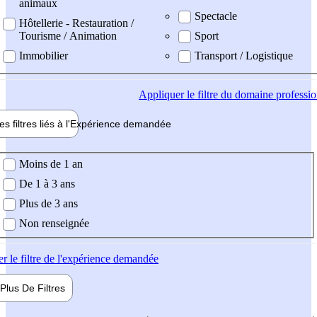
animaux
Spectacle
Hôtellerie - Restauration /
Tourisme / Animation
Sport
Immobilier
Transport / Logistique
Appliquer
le filtre du domaine professi
es filtres liés à l'
Expérience
demandée
ience demandée
Moins de 1 an
De 1 à 3 ans
Plus de 3 ans
Non renseignée
er
le filtre de l'expérience demandée
Plus De
Filtres