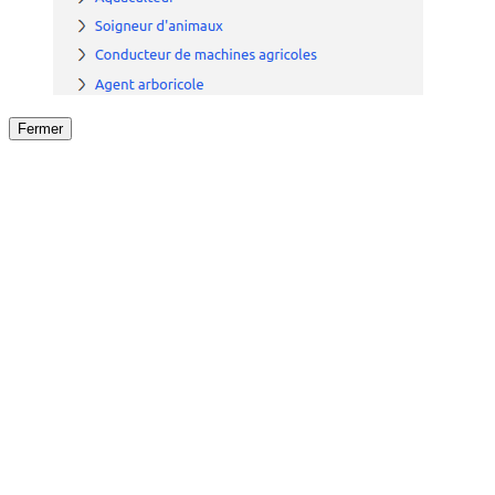
Fermer
Fermer
le détail de l'offre
/
Offre
sur
Offre précéden