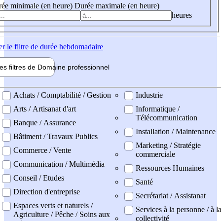
ée minimale (en heure)
Durée maximale (en heure)
heures
er
le filtre de durée hebdomadaire
les filtres de
Domaine pro
fessionnel
ne professionel
Achats / Comptabilité / Gestion
Industrie
Arts / Artisanat d'art
Informatique /
Télécommunication
Banque / Assurance
Installation / Maintenance
Bâtiment / Travaux Publics
Marketing / Stratégie
Commerce / Vente
commerciale
Communication / Multimédia
Ressources Humaines
Conseil / Etudes
Santé
Direction d'entreprise
Secrétariat / Assistanat
Espaces verts et naturels /
Services à la personne / à l
Agriculture / Pêche / Soins aux
collectivité