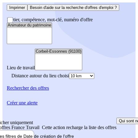
Imprimer
Besoin d'aide sur la recherche d'offres d'emploi ?
Métier, compétence, mot-clé, numéro d'offre
Lieu de travail
Distance autour du lieu choisi
Rechercher
des offres
Créer une alerte
Qui sont n
icher uniquement
 offres France Travail
Cette action recharge la liste des offres
les filtres de
Date de création
de l'offre