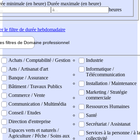
ée minimale (en heure)
Durée maximale (en heure)
heures
er
le filtre de durée hebdomadaire
les filtres de
Domaine pro
fessionnel
ne professionel
Achats / Comptabilité / Gestion
Industrie
Arts / Artisanat d'art
Informatique /
Télécommunication
Banque / Assurance
Installation / Maintenance
Bâtiment / Travaux Publics
Marketing / Stratégie
Commerce / Vente
commerciale
Communication / Multimédia
Ressources Humaines
Conseil / Etudes
Santé
Direction d'entreprise
Secrétariat / Assistanat
Espaces verts et naturels /
Services à la personne / à l
Agriculture / Pêche / Soins aux
collectivité