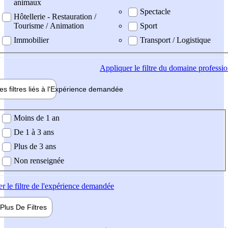
animaux
Spectacle
Hôtellerie - Restauration /
Tourisme / Animation
Sport
Immobilier
Transport / Logistique
Appliquer
le filtre du domaine professi
es filtres liés à l'
Expérience
demandée
ience demandée
Moins de 1 an
De 1 à 3 ans
Plus de 3 ans
Non renseignée
er
le filtre de l'expérience demandée
Plus De
Filtres