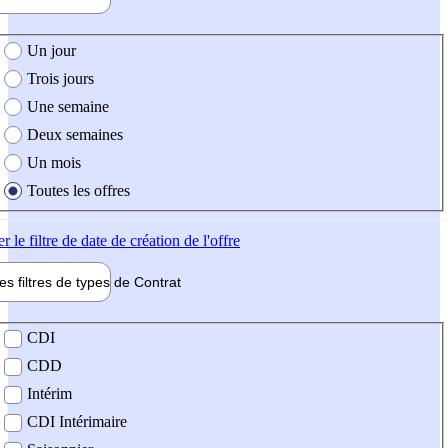
e création de l'offre
Un jour
Trois jours
Une semaine
Deux semaines
Un mois
Toutes les offres
er
le filtre de date de création de l'offre
les filtres de types de
Contrat
de contrat
CDI
CDD
Intérim
CDI Intérimaire