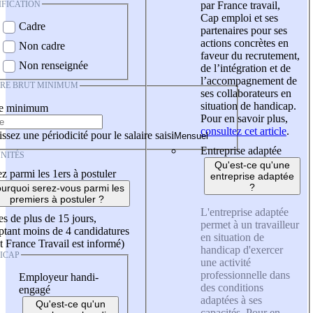
IFICATION
par France travail,
Cap emploi et ses
Cadre
partenaires pour ses
actions concrètes en
Non cadre
faveur du recrutement,
Non renseignée
de l’intégration et de
l’accompagnement de
IRE BRUT MINIMUM
ses collaborateurs en
situation de handicap.
re minimum
Pour en savoir plus,
consultez cet article
.
ssez une périodicité pour le salaire saisi
Entreprise adaptée
NITÉS
Qu'est-ce qu'une
z parmi les 1ers à postuler
entreprise adaptée
?
urquoi serez-vous parmi les
premiers à postuler ?
L'entreprise adaptée
es de plus de 15 jours,
permet à un travailleur
tant moins de 4 candidatures
en situation de
t France Travail est informé)
handicap d'exercer
ICAP
une activité
professionnelle dans
Employeur handi-
des conditions
engagé
adaptées à ses
Qu'est-ce qu'un
capacités. Pour en