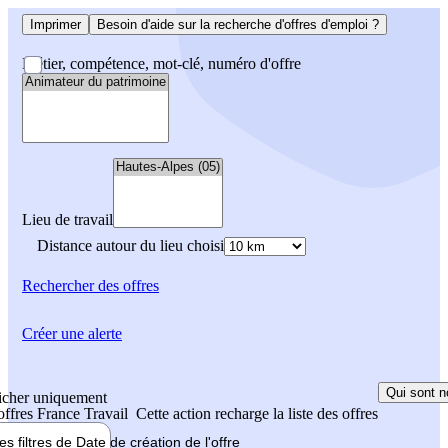
Imprimer
Besoin d'aide sur la recherche d'offres d'emploi ?
Métier, compétence, mot-clé, numéro d'offre
Lieu de travail
Distance autour du lieu choisi
Rechercher
des offres
Créer une alerte
Qui sont n
icher uniquement
 offres France Travail
Cette action recharge la liste des offres
les filtres de
Date de création
de l'offre