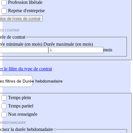
Profession libérale
Reprise d'entreprise
plus
de types de contrat
 DE CONTRAT
ée de contrat
ée minimale (en mois)
Durée maximale (en mois)
mois
er
le filtre du type de contrat
les filtres de
Durée hebdo
madaire
 hebdomadaire
Temps plein
Temps partiel
Non renseignée
 HEBDOMADAIRE
cisez la durée hebdomadaire :