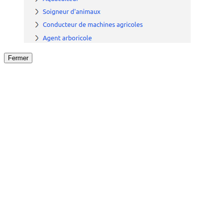
Fermer
Fermer
le détail de l'offre
/
Offre
sur
Offre précéden