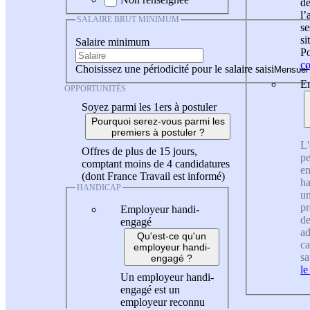
de
l
SALAIRE BRUT MINIMUM
se
si
Salaire minimum
Po
co
Choisissez une périodicité pour le salaire saisi
En
OPPORTUNITÉS
Soyez parmi les 1ers à postuler
Pourquoi serez-vous parmi les
premiers à postuler ?
L'
Offres de plus de 15 jours,
pe
comptant moins de 4 candidatures
en
(dont France Travail est informé)
ha
HANDICAP
un
pr
Employeur handi-
de
engagé
ad
Qu'est-ce qu'un
ca
employeur handi-
sa
engagé ?
le
Un employeur handi-
engagé est un
employeur reconnu