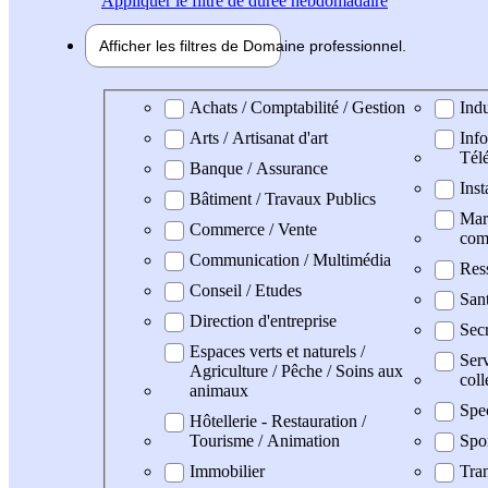
Appliquer
le filtre de durée hebdomadaire
Afficher les filtres de
Domaine pro
fessionnel
Domaine professionel
Achats / Comptabilité / Gestion
Indu
Arts / Artisanat d'art
Info
Tél
Banque / Assurance
Inst
Bâtiment / Travaux Publics
Mark
Commerce / Vente
com
Communication / Multimédia
Res
Conseil / Etudes
San
Direction d'entreprise
Secr
Espaces verts et naturels /
Serv
Agriculture / Pêche / Soins aux
coll
animaux
Spe
Hôtellerie - Restauration /
Tourisme / Animation
Spo
Immobilier
Tran