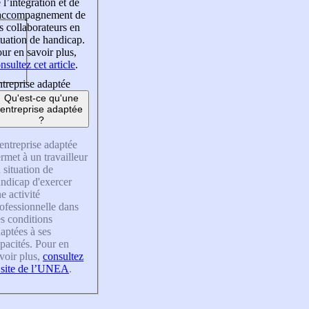
 l’intégration et de
’accompagnement de
s collaborateurs en
tuation de handicap.
ur en savoir plus,
nsultez cet article
.
treprise adaptée
Qu'est-ce qu'une
entreprise adaptée
?
entreprise adaptée
rmet à un travailleur
 situation de
ndicap d'exercer
e activité
ofessionnelle dans
s conditions
aptées à ses
pacités. Pour en
voir plus,
consultez
 site de l’UNEA
.