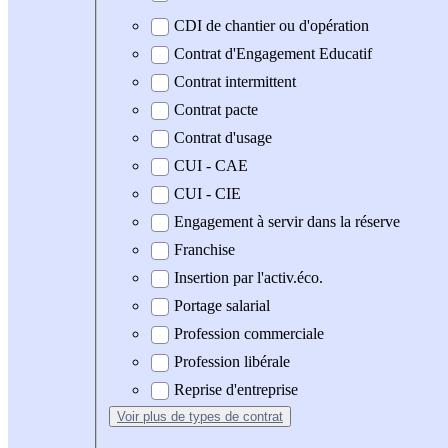
CDI de chantier ou d'opération
Contrat d'Engagement Educatif
Contrat intermittent
Contrat pacte
Contrat d'usage
CUI - CAE
CUI - CIE
Engagement à servir dans la réserve
Franchise
Insertion par l'activ.éco.
Portage salarial
Profession commerciale
Profession libérale
Reprise d'entreprise
Voir plus
de types de contrat