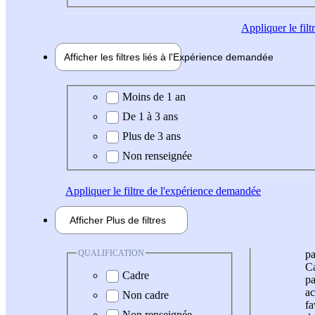
Appliquer
le fil
Afficher les filtres liés à l'
Expérience
demandée
Expérience demandée
Moins de 1 an
De 1 à 3 ans
Plus de 3 ans
Non renseignée
Appliquer
le filtre de l'expérience demandée
Afficher
Plus de
filtres
QUALIFICATION
pa
Ca
Cadre
pa
ac
Non cadre
fa
Non renseignée