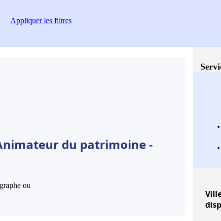
Appliquer
les filtres
Servi
Animateur du patrimoine -
hographe ou
Vill
dis