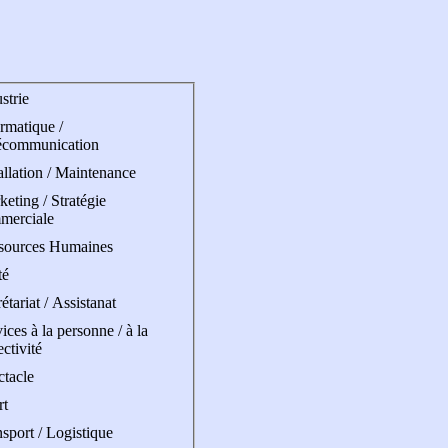
strie
rmatique /
écommunication
allation / Maintenance
eting / Stratégie
merciale
sources Humaines
té
étariat / Assistanat
ices à la personne / à la
ectivité
ctacle
rt
sport / Logistique