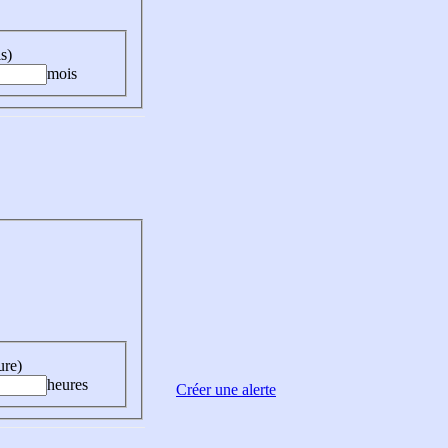
s)
mois
ure)
heures
Créer une alerte