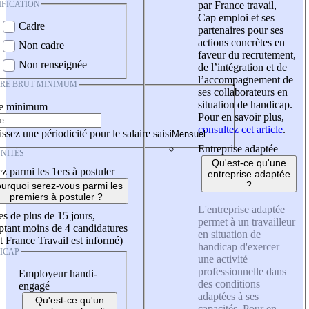
IFICATION
par France travail,
Cap emploi et ses
Cadre
partenaires pour ses
actions concrètes en
Non cadre
faveur du recrutement,
Non renseignée
de l’intégration et de
l’accompagnement de
IRE BRUT MINIMUM
ses collaborateurs en
situation de handicap.
re minimum
Pour en savoir plus,
consultez cet article
.
ssez une périodicité pour le salaire saisi
Entreprise adaptée
NITÉS
Qu'est-ce qu'une
z parmi les 1ers à postuler
entreprise adaptée
?
urquoi serez-vous parmi les
premiers à postuler ?
L'entreprise adaptée
es de plus de 15 jours,
permet à un travailleur
tant moins de 4 candidatures
en situation de
t France Travail est informé)
handicap d'exercer
ICAP
une activité
professionnelle dans
Employeur handi-
des conditions
engagé
adaptées à ses
Qu'est-ce qu'un
capacités. Pour en