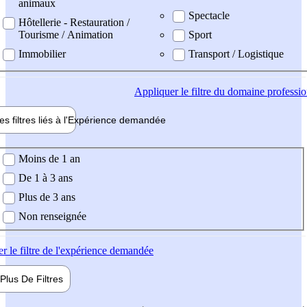
animaux
Spectacle
Hôtellerie - Restauration /
Tourisme / Animation
Sport
Immobilier
Transport / Logistique
Appliquer
le filtre du domaine professi
es filtres liés à l'
Expérience
demandée
ience demandée
Moins de 1 an
De 1 à 3 ans
Plus de 3 ans
Non renseignée
er
le filtre de l'expérience demandée
Plus De
Filtres