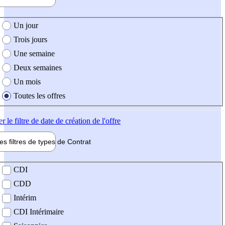
e création de l'offre
Un jour
Trois jours
Une semaine
Deux semaines
Un mois
Toutes les offres
er
le filtre de date de création de l'offre
les filtres de types de
Contrat
de contrat
CDI
CDD
Intérim
CDI Intérimaire