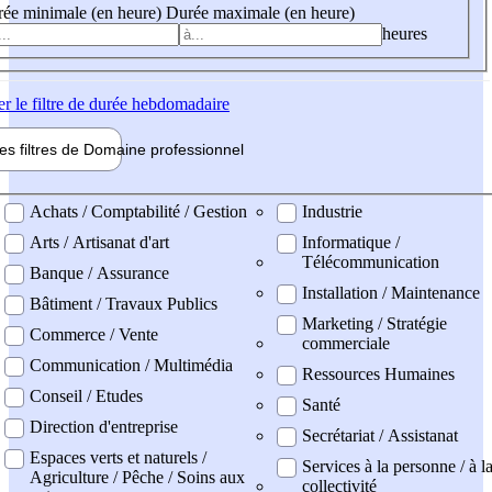
ée minimale (en heure)
Durée maximale (en heure)
heures
er
le filtre de durée hebdomadaire
les filtres de
Domaine pro
fessionnel
ne professionel
Achats / Comptabilité / Gestion
Industrie
Arts / Artisanat d'art
Informatique /
Télécommunication
Banque / Assurance
Installation / Maintenance
Bâtiment / Travaux Publics
Marketing / Stratégie
Commerce / Vente
commerciale
Communication / Multimédia
Ressources Humaines
Conseil / Etudes
Santé
Direction d'entreprise
Secrétariat / Assistanat
Espaces verts et naturels /
Services à la personne / à l
Agriculture / Pêche / Soins aux
collectivité