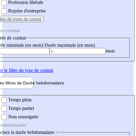
Profession libérale
Reprise d'entreprise
plus
de types de contrat
 DE CONTRAT
ée de contrat
ée minimale (en mois)
Durée maximale (en mois)
mois
er
le filtre du type de contrat
les filtres de
Durée hebdo
madaire
 hebdomadaire
Temps plein
Temps partiel
Non renseignée
 HEBDOMADAIRE
cisez la durée hebdomadaire :