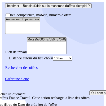
Imprimer
Besoin d'aide sur la recherche d'offres d'emploi ?
Métier, compétence, mot-clé, numéro d'offre
Lieu de travail
Distance autour du lieu choisi
Rechercher
des offres
Créer une alerte
Qui sont n
icher uniquement
 offres France Travail
Cette action recharge la liste des offres
les filtres de
Date de création
de l'offre