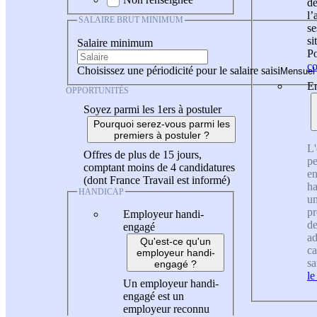
de
l
SALAIRE BRUT MINIMUM
se
si
Salaire minimum
Po
co
Choisissez une périodicité pour le salaire saisi
En
OPPORTUNITÉS
Soyez parmi les 1ers à postuler
Pourquoi serez-vous parmi les
premiers à postuler ?
L'
Offres de plus de 15 jours,
pe
comptant moins de 4 candidatures
en
(dont France Travail est informé)
ha
HANDICAP
un
pr
Employeur handi-
de
engagé
ad
Qu'est-ce qu'un
ca
employeur handi-
sa
engagé ?
le
Un employeur handi-
engagé est un
employeur reconnu