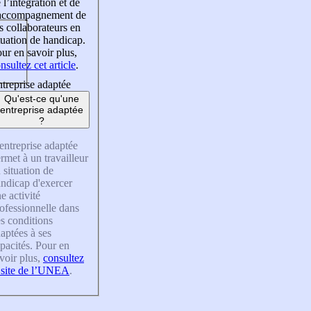
 l’intégration et de
’accompagnement de
s collaborateurs en
tuation de handicap.
ur en savoir plus,
nsultez cet article
.
treprise adaptée
Qu'est-ce qu'une
entreprise adaptée
?
entreprise adaptée
rmet à un travailleur
 situation de
ndicap d'exercer
e activité
ofessionnelle dans
s conditions
aptées à ses
pacités. Pour en
voir plus,
consultez
 site de l’UNEA
.