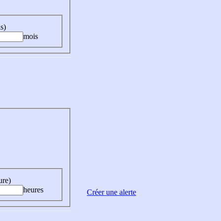
s)
mois
ure)
heures
Créer une alerte