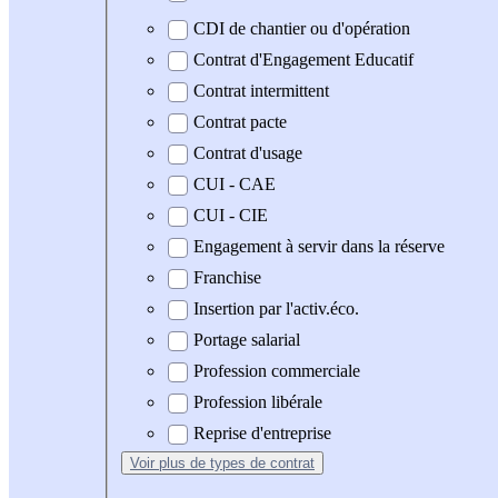
CDI de chantier ou d'opération
Contrat d'Engagement Educatif
Contrat intermittent
Contrat pacte
Contrat d'usage
CUI - CAE
CUI - CIE
Engagement à servir dans la réserve
Franchise
Insertion par l'activ.éco.
Portage salarial
Profession commerciale
Profession libérale
Reprise d'entreprise
Voir plus
de types de contrat