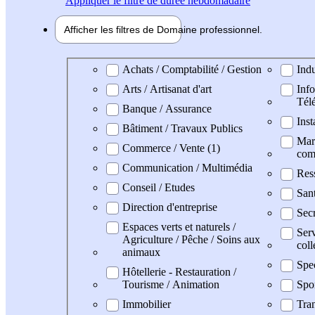
Appliquer
le filtre de durée hebdomadaire
Afficher les filtres de
Domaine pro
fessionnel
Domaine professionel
Achats / Comptabilité / Gestion
Indu
Arts / Artisanat d'art
Info
Tél
Banque / Assurance
Inst
Bâtiment / Travaux Publics
Mark
Commerce / Vente (1)
com
Communication / Multimédia
Res
Conseil / Etudes
San
Direction d'entreprise
Secr
Espaces verts et naturels /
Serv
Agriculture / Pêche / Soins aux
coll
animaux
Spe
Hôtellerie - Restauration /
Tourisme / Animation
Spo
Immobilier
Tran