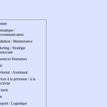
strie
rmatique /
écommunication
allation / Maintenance
eting / Stratégie
merciale
sources Humaines
té
étariat / Assistanat
ices à la personne / à la
ectivité
ctacle
rt
sport / Logistique