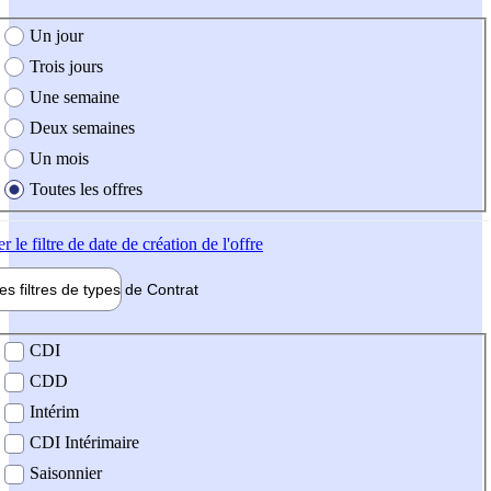
e création de l'offre
Un jour
Trois jours
Une semaine
Deux semaines
Un mois
Toutes les offres
er
le filtre de date de création de l'offre
les filtres de types de
Contrat
de contrat
CDI
CDD
Intérim
CDI Intérimaire
Saisonnier