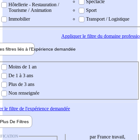
Spectacle
Hôtellerie - Restauration /
Tourisme / Animation
Sport
Immobilier
Transport / Logistique
Appliquer
le filtre du domaine professi
es filtres liés à l'
Expérience
demandée
ience demandée
Moins de 1 an
De 1 à 3 ans
Plus de 3 ans
Non renseignée
er
le filtre de l'expérience demandée
Plus De
Filtres
IFICATION
par France travail,