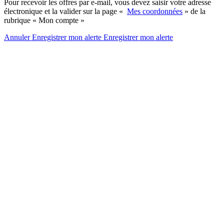
Pour recevoir les offres par e-mail, vous devez saisir votre adresse
électronique et la valider sur la page «
Mes coordonnées
» de la
rubrique « Mon compte »
Annuler
Enregistrer mon alerte
Enregistrer
mon alerte