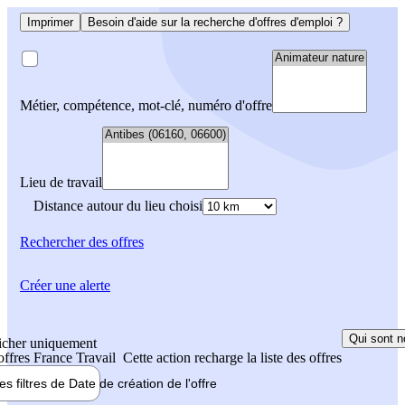
Imprimer
Besoin d'aide sur la recherche d'offres d'emploi ?
Métier, compétence, mot-clé, numéro d'offre
Lieu de travail
Distance autour du lieu choisi
Rechercher
des offres
Créer une alerte
Qui sont n
icher uniquement
 offres France Travail
Cette action recharge la liste des offres
les filtres de
Date de création
de l'offre