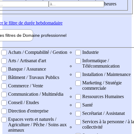
heures
er
le filtre de durée hebdomadaire
les filtres de
Domaine pro
fessionnel
ne professionel
Achats / Comptabilité / Gestion
Industrie
Arts / Artisanat d'art
Informatique /
Télécommunication
Banque / Assurance
Installation / Maintenance
Bâtiment / Travaux Publics
Marketing / Stratégie
Commerce / Vente
commerciale
Communication / Multimédia
Ressources Humaines
Conseil / Etudes
Santé
Direction d'entreprise
Secrétariat / Assistanat
Espaces verts et naturels /
Services à la personne / à l
Agriculture / Pêche / Soins aux
collectivité
animaux