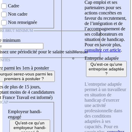
Cap emploi et ses
Cadre
partenaires pour ses
actions concrètes en
Non cadre
faveur du recrutement,
Non renseignée
de l’intégration et de
l’accompagnement de
IRE BRUT MINIMUM
ses collaborateurs en
situation de handicap.
re minimum
Pour en savoir plus,
consultez cet article
.
ssez une périodicité pour le salaire saisi
Entreprise adaptée
NITÉS
Qu'est-ce qu'une
z parmi les 1ers à postuler
entreprise adaptée
?
urquoi serez-vous parmi les
premiers à postuler ?
L'entreprise adaptée
es de plus de 15 jours,
permet à un travailleur
tant moins de 4 candidatures
en situation de
t France Travail est informé)
handicap d'exercer
ICAP
une activité
professionnelle dans
Employeur handi-
des conditions
engagé
adaptées à ses
Qu'est-ce qu'un
capacités. Pour en
employeur handi-
savoir plus,
consultez