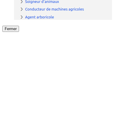
Fermer
Fermer
le détail de l'offre
/
Offre
sur
Offre précéden