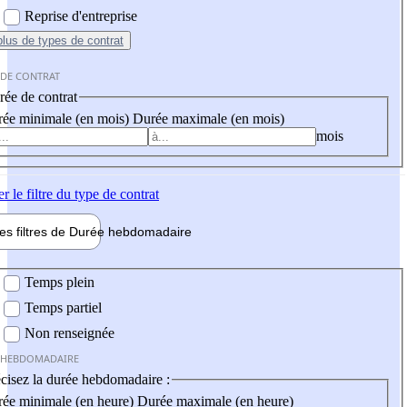
Reprise d'entreprise
plus
de types de contrat
 DE CONTRAT
ée de contrat
ée minimale (en mois)
Durée maximale (en mois)
mois
er
le filtre du type de contrat
les filtres de
Durée hebdo
madaire
 hebdomadaire
Temps plein
Temps partiel
Non renseignée
 HEBDOMADAIRE
cisez la durée hebdomadaire :
ée minimale (en heure)
Durée maximale (en heure)