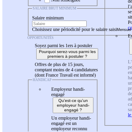
de
l
SALAIRE BRUT MINIMUM
se
si
Salaire minimum
Po
co
Choisissez une périodicité pour le salaire saisi
En
OPPORTUNITÉS
Soyez parmi les 1ers à postuler
Pourquoi serez-vous parmi les
premiers à postuler ?
L'
Offres de plus de 15 jours,
pe
comptant moins de 4 candidatures
en
(dont France Travail est informé)
ha
HANDICAP
un
pr
Employeur handi-
de
engagé
ad
Qu'est-ce qu'un
ca
employeur handi-
sa
engagé ?
le
Un employeur handi-
engagé est un
employeur reconnu