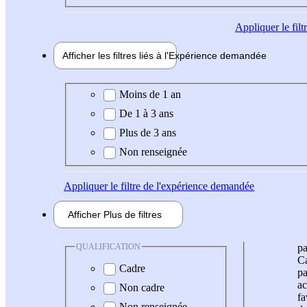
Appliquer
le fil
Afficher les filtres liés à l'
Expérience
demandée
Expérience demandée
Moins de 1 an
De 1 à 3 ans
Plus de 3 ans
Non renseignée
Appliquer
le filtre de l'expérience demandée
Afficher
Plus de
filtres
QUALIFICATION
pa
Ca
Cadre
pa
ac
Non cadre
fa
Non renseignée