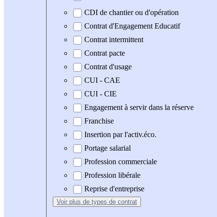
CDI de chantier ou d'opération
Contrat d'Engagement Educatif
Contrat intermittent
Contrat pacte
Contrat d'usage
CUI - CAE
CUI - CIE
Engagement à servir dans la réserve
Franchise
Insertion par l'activ.éco.
Portage salarial
Profession commerciale
Profession libérale
Reprise d'entreprise
Voir plus
de types de contrat