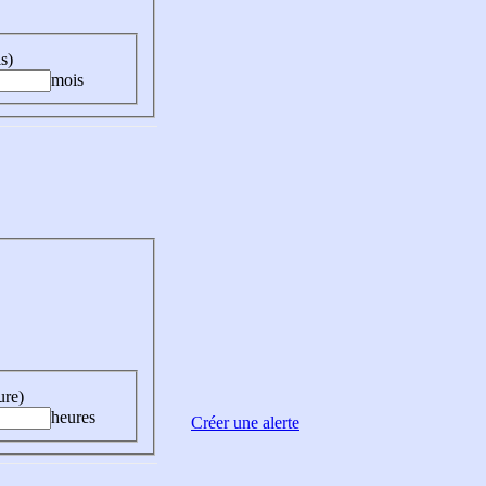
s)
mois
ure)
heures
Créer une alerte