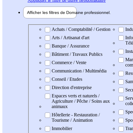
Appliquer
le filtre de durée hebdomadaire
Afficher les filtres de
Domaine pro
fessionnel
Domaine professionel
Achats / Comptabilité / Gestion
Indu
Arts / Artisanat d'art
Info
Tél
Banque / Assurance
Inst
Bâtiment / Travaux Publics
Mark
Commerce / Vente
com
Communication / Multimédia
Res
Conseil / Etudes
San
Direction d'entreprise
Secr
Espaces verts et naturels /
Serv
Agriculture / Pêche / Soins aux
coll
animaux
Spe
Hôtellerie - Restauration /
Tourisme / Animation
Spo
Immobilier
Tran