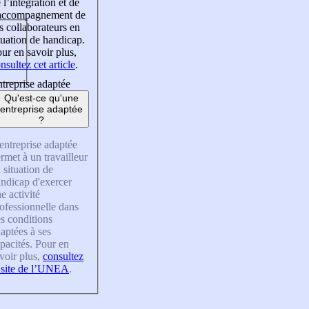
 l’intégration et de
’accompagnement de
s collaborateurs en
tuation de handicap.
ur en savoir plus,
nsultez cet article
.
treprise adaptée
Qu'est-ce qu'une
entreprise adaptée
?
entreprise adaptée
rmet à un travailleur
 situation de
ndicap d'exercer
e activité
ofessionnelle dans
s conditions
aptées à ses
pacités. Pour en
voir plus,
consultez
 site de l’UNEA
.