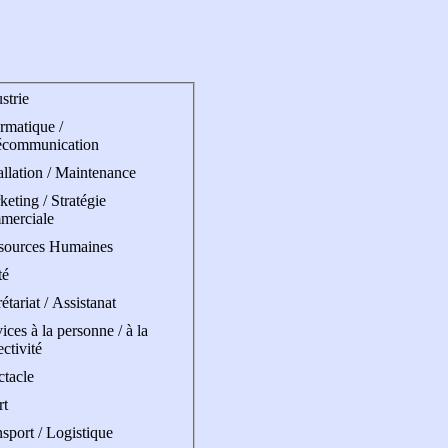
strie
rmatique /
écommunication
allation / Maintenance
eting / Stratégie
merciale
sources Humaines
té
étariat / Assistanat
ices à la personne / à la
ectivité
ctacle
rt
sport / Logistique