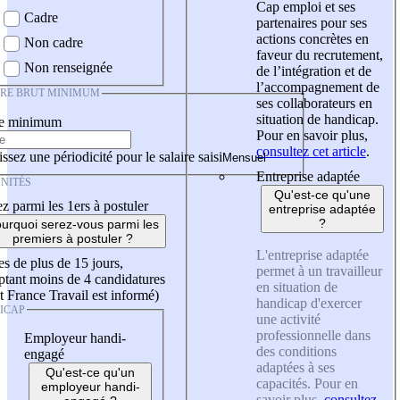
Cap emploi et ses
Cadre
partenaires pour ses
actions concrètes en
Non cadre
faveur du recrutement,
Non renseignée
de l’intégration et de
l’accompagnement de
IRE BRUT MINIMUM
ses collaborateurs en
situation de handicap.
re minimum
Pour en savoir plus,
consultez cet article
.
ssez une périodicité pour le salaire saisi
Entreprise adaptée
NITÉS
Qu'est-ce qu'une
z parmi les 1ers à postuler
entreprise adaptée
?
urquoi serez-vous parmi les
premiers à postuler ?
L'entreprise adaptée
es de plus de 15 jours,
permet à un travailleur
tant moins de 4 candidatures
en situation de
t France Travail est informé)
handicap d'exercer
ICAP
une activité
professionnelle dans
Employeur handi-
des conditions
engagé
adaptées à ses
Qu'est-ce qu'un
capacités. Pour en
employeur handi-
savoir plus,
consultez