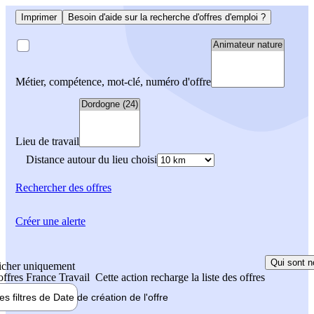
Imprimer
Besoin d'aide sur la recherche d'offres d'emploi ?
Métier, compétence, mot-clé, numéro d'offre
Lieu de travail
Distance autour du lieu choisi
Rechercher
des offres
Créer une alerte
Qui sont n
icher uniquement
 offres France Travail
Cette action recharge la liste des offres
les filtres de
Date de création
de l'offre