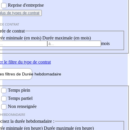
Reprise d'entreprise
plus
de types de contrat
 DE CONTRAT
ée de contrat
ée minimale (en mois)
Durée maximale (en mois)
mois
er
le filtre du type de contrat
les filtres de
Durée hebdo
madaire
 hebdomadaire
Temps plein
Temps partiel
Non renseignée
 HEBDOMADAIRE
cisez la durée hebdomadaire :
ée minimale (en heure)
Durée maximale (en heure)