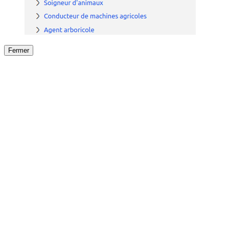
Fermer
Fermer
le détail de l'offre
/
Offre
sur
Offre précéden