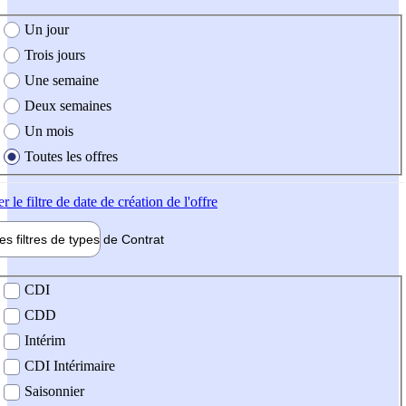
e création de l'offre
Un jour
Trois jours
Une semaine
Deux semaines
Un mois
Toutes les offres
er
le filtre de date de création de l'offre
les filtres de types de
Contrat
de contrat
CDI
CDD
Intérim
CDI Intérimaire
Saisonnier