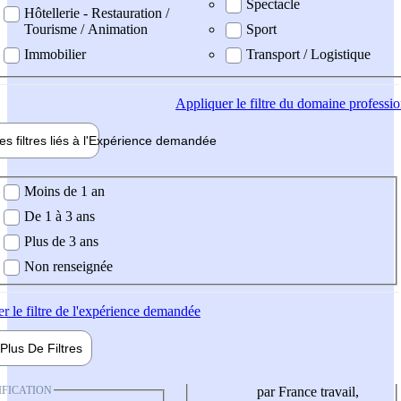
Spectacle
Hôtellerie - Restauration /
Tourisme / Animation
Sport
Immobilier
Transport / Logistique
Appliquer
le filtre du domaine professi
es filtres liés à l'
Expérience
demandée
ience demandée
Moins de 1 an
De 1 à 3 ans
Plus de 3 ans
Non renseignée
er
le filtre de l'expérience demandée
Plus De
Filtres
IFICATION
par France travail,