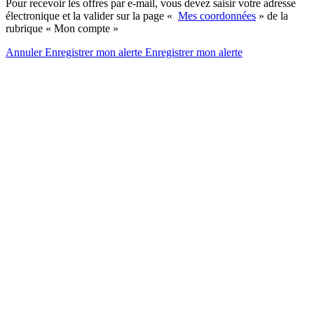
Pour recevoir les offres par e-mail, vous devez saisir votre adresse
électronique et la valider sur la page «
Mes coordonnées
» de la
rubrique « Mon compte »
Annuler
Enregistrer mon alerte
Enregistrer
mon alerte