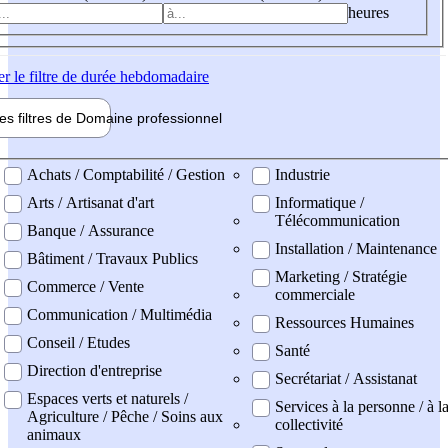
heures
er
le filtre de durée hebdomadaire
les filtres de
Domaine pro
fessionnel
ne professionel
Achats / Comptabilité / Gestion
Industrie
Arts / Artisanat d'art
Informatique /
Télécommunication
Banque / Assurance
Installation / Maintenance
Bâtiment / Travaux Publics
Marketing / Stratégie
Commerce / Vente
commerciale
Communication / Multimédia
Ressources Humaines
Conseil / Etudes
Santé
Direction d'entreprise
Secrétariat / Assistanat
Espaces verts et naturels /
Services à la personne / à l
Agriculture / Pêche / Soins aux
collectivité
animaux