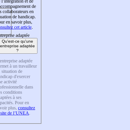
 l’intégration et de
’accompagnement de
s collaborateurs en
tuation de handicap.
ur en savoir plus,
nsultez cet article
.
treprise adaptée
Qu'est-ce qu'une
entreprise adaptée
?
entreprise adaptée
rmet à un travailleur
 situation de
ndicap d'exercer
e activité
ofessionnelle dans
s conditions
aptées à ses
pacités. Pour en
voir plus,
consultez
 site de l’UNEA
.