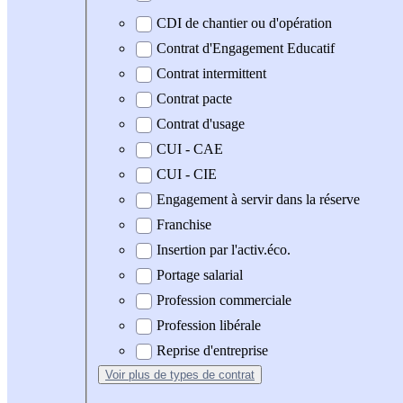
CDI de chantier ou d'opération
Contrat d'Engagement Educatif
Contrat intermittent
Contrat pacte
Contrat d'usage
CUI - CAE
CUI - CIE
Engagement à servir dans la réserve
Franchise
Insertion par l'activ.éco.
Portage salarial
Profession commerciale
Profession libérale
Reprise d'entreprise
Voir plus
de types de contrat