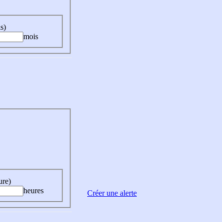
s)
mois
ure)
heures
Créer une alerte