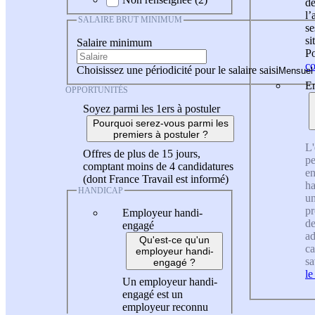
de
l
SALAIRE BRUT MINIMUM
se
si
Salaire minimum
Po
co
Choisissez une périodicité pour le salaire saisi
En
OPPORTUNITÉS
Soyez parmi les 1ers à postuler
Pourquoi serez-vous parmi les
premiers à postuler ?
L'
Offres de plus de 15 jours,
pe
comptant moins de 4 candidatures
en
(dont France Travail est informé)
ha
HANDICAP
un
pr
Employeur handi-
de
engagé
ad
Qu'est-ce qu'un
ca
employeur handi-
sa
engagé ?
le
Un employeur handi-
engagé est un
employeur reconnu