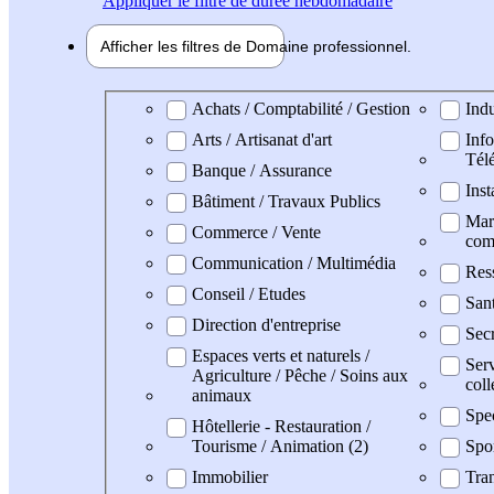
Appliquer
le filtre de durée hebdomadaire
Afficher les filtres de
Domaine pro
fessionnel
Domaine professionel
Achats / Comptabilité / Gestion
Indu
Arts / Artisanat d'art
Info
Tél
Banque / Assurance
Inst
Bâtiment / Travaux Publics
Mark
Commerce / Vente
com
Communication / Multimédia
Res
Conseil / Etudes
San
Direction d'entreprise
Secr
Espaces verts et naturels /
Serv
Agriculture / Pêche / Soins aux
coll
animaux
Spe
Hôtellerie - Restauration /
Tourisme / Animation (2)
Spo
Immobilier
Tran