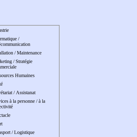
strie
rmatique /
écommunication
allation / Maintenance
eting / Stratégie
merciale
sources Humaines
té
étariat / Assistanat
ices à la personne / à la
ectivité
ctacle
rt
sport / Logistique