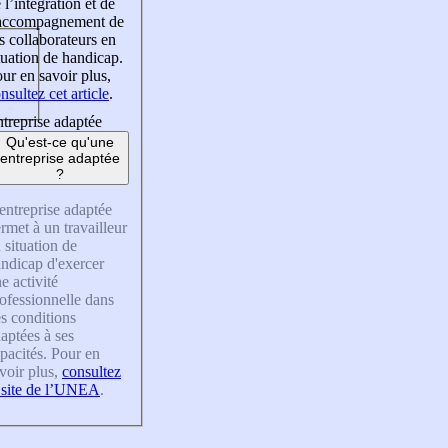
 l’intégration et de
’accompagnement de
s collaborateurs en
tuation de handicap.
ur en savoir plus,
nsultez cet article
.
treprise adaptée
Qu'est-ce qu'une
entreprise adaptée
?
entreprise adaptée
rmet à un travailleur
 situation de
ndicap d'exercer
e activité
ofessionnelle dans
s conditions
aptées à ses
pacités. Pour en
voir plus,
consultez
 site de l’UNEA
.