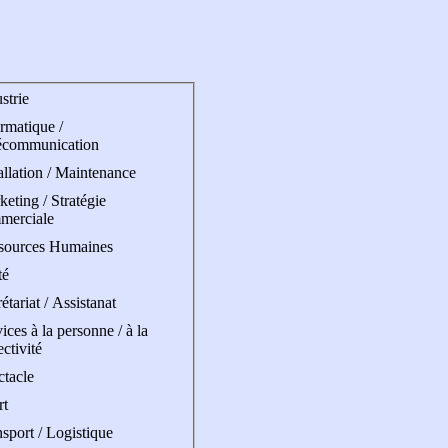
strie
rmatique /
écommunication
allation / Maintenance
eting / Stratégie
merciale
sources Humaines
té
étariat / Assistanat
ices à la personne / à la
ectivité
ctacle
rt
sport / Logistique