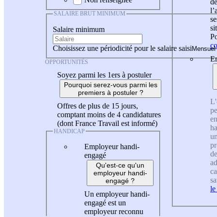
de
l
SALAIRE BRUT MINIMUM
se
si
Salaire minimum
Po
co
Choisissez une périodicité pour le salaire saisi
En
OPPORTUNITÉS
Soyez parmi les 1ers à postuler
Pourquoi serez-vous parmi les
premiers à postuler ?
L'
Offres de plus de 15 jours,
pe
comptant moins de 4 candidatures
en
(dont France Travail est informé)
ha
HANDICAP
un
pr
Employeur handi-
de
engagé
ad
Qu'est-ce qu'un
ca
employeur handi-
sa
engagé ?
le
Un employeur handi-
engagé est un
employeur reconnu