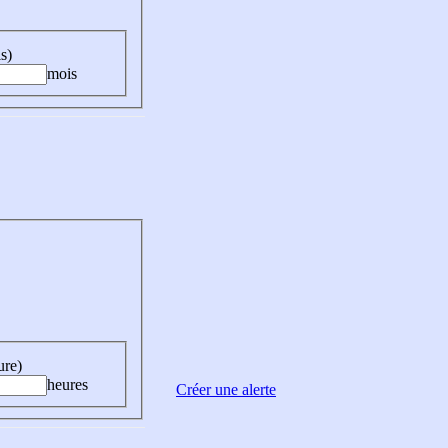
s)
mois
ure)
heures
Créer une alerte