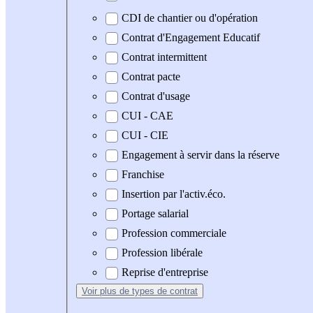
CDI de chantier ou d'opération
Contrat d'Engagement Educatif
Contrat intermittent
Contrat pacte
Contrat d'usage
CUI - CAE
CUI - CIE
Engagement à servir dans la réserve
Franchise
Insertion par l'activ.éco.
Portage salarial
Profession commerciale
Profession libérale
Reprise d'entreprise
Voir plus
de types de contrat