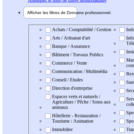
Appliquer
le filtre de durée hebdomadaire
Afficher les filtres de
Domaine pro
fessionnel
Domaine professionel
Achats / Comptabilité / Gestion
Indu
Arts / Artisanat d'art
Info
Tél
Banque / Assurance
Inst
Bâtiment / Travaux Publics
Mark
Commerce / Vente
com
Communication / Multimédia
Res
Conseil / Etudes
San
Direction d'entreprise
Secr
Espaces verts et naturels /
Serv
Agriculture / Pêche / Soins aux
coll
animaux
Spe
Hôtellerie - Restauration /
Tourisme / Animation
Spo
Immobilier
Tran