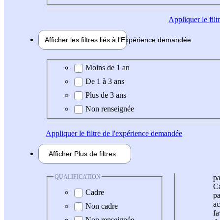
Appliquer
le fil
Afficher les filtres liés à l'
Expérience
demandée
Expérience demandée
Moins de 1 an
De 1 à 3 ans
Plus de 3 ans
Non renseignée
Appliquer
le filtre de l'expérience demandée
Afficher
Plus de
filtres
QUALIFICATION
pa
Ca
Cadre
pa
ac
Non cadre
fa
Non renseignée