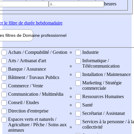
heures
er
le filtre de durée hebdomadaire
les filtres de
Domaine pro
fessionnel
ne professionel
Achats / Comptabilité / Gestion
Industrie
Arts / Artisanat d'art
Informatique /
Télécommunication
Banque / Assurance
Installation / Maintenance
Bâtiment / Travaux Publics
Marketing / Stratégie
Commerce / Vente
commerciale
Communication / Multimédia
Ressources Humaines
Conseil / Etudes
Santé
Direction d'entreprise
Secrétariat / Assistanat
Espaces verts et naturels /
Services à la personne / à l
Agriculture / Pêche / Soins aux
collectivité
animaux