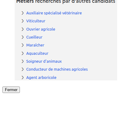
Fermer
Fermer
le détail de l'offre
/
Offre
sur
Offre précéden