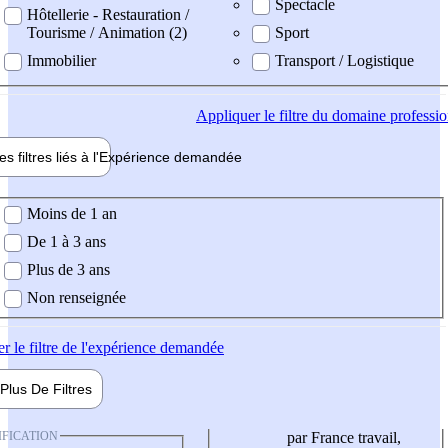
Spectacle
Hôtellerie - Restauration /
Tourisme / Animation (2)
Sport
Immobilier
Transport / Logistique
Appliquer
le filtre du domaine professi
es filtres liés à l'
Expérience
demandée
ience demandée
Moins de 1 an
De 1 à 3 ans
Plus de 3 ans
Non renseignée
er
le filtre de l'expérience demandée
Plus De
Filtres
IFICATION
par France travail,