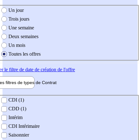
e création de l'offre
Un jour
Trois jours
Une semaine
Deux semaines
Un mois
Toutes les offres
er
le filtre de date de création de l'offre
les filtres de types de
Contrat
de contrat
CDI (1)
CDD (1)
Intérim
CDI Intérimaire
Saisonnier