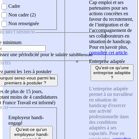
Cap emploi et ses
Cadre
partenaires pour ses
actions concrètes en
Non cadre (2)
faveur du recrutement,
Non renseignée
de l’intégration et de
l’accompagnement de
IRE BRUT MINIMUM
ses collaborateurs en
situation de handicap.
re minimum
Pour en savoir plus,
consultez cet article
.
ssez une périodicité pour le salaire saisi
Entreprise adaptée
NITÉS
Qu'est-ce qu'une
z parmi les 1ers à postuler
entreprise adaptée
?
urquoi serez-vous parmi les
premiers à postuler ?
L'entreprise adaptée
es de plus de 15 jours,
permet à un travailleur
tant moins de 4 candidatures
en situation de
t France Travail est informé)
handicap d'exercer
ICAP
une activité
professionnelle dans
Employeur handi-
des conditions
engagé
adaptées à ses
Qu'est-ce qu'un
capacités. Pour en
employeur handi-
savoir plus,
consultez