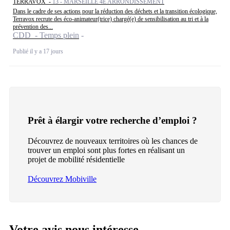
TERRAVOX -
13 - MARSEILLE 4E ARRONDISSEMENT
Dans le cadre de ses actions pour la réduction des déchets et la transition écologique,
Terravox recrute des éco-animateur(trice) chargé(e) de sensibilisation au tri et à la
prévention des...
CDD - Temps plein
Publié il y a 17 jours
Prêt à élargir votre recherche d’emploi ?
Découvrez de nouveaux territoires où les chances de
trouver un emploi sont plus fortes en réalisant un
projet de mobilité résidentielle
Découvrez Mobiville
Votre avis nous intéresse