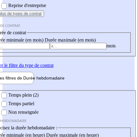
Reprise d'entreprise
plus
de types de contrat
 DE CONTRAT
ée de contrat
ée minimale (en mois)
Durée maximale (en mois)
mois
er
le filtre du type de contrat
les filtres de
Durée hebdo
madaire
 hebdomadaire
Temps plein (2)
Temps partiel
Non renseignée
 HEBDOMADAIRE
cisez la durée hebdomadaire :
ée minimale (en heure)
Durée maximale (en heure)