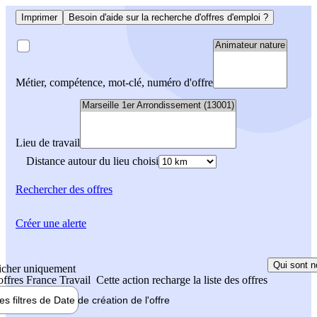
Imprimer
Besoin d'aide sur la recherche d'offres d'emploi ?
Métier, compétence, mot-clé, numéro d'offre
Lieu de travail
Distance autour du lieu choisi
Rechercher
des offres
Créer une alerte
Qui sont n
icher uniquement
 offres France Travail
Cette action recharge la liste des offres
les filtres de
Date de création
de l'offre