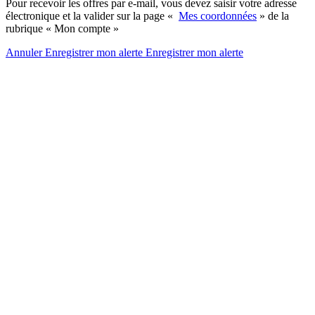
Pour recevoir les offres par e-mail, vous devez saisir votre adresse
électronique et la valider sur la page «
Mes coordonnées
» de la
rubrique « Mon compte »
Annuler
Enregistrer mon alerte
Enregistrer
mon alerte