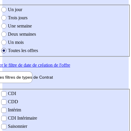
e création de l'offre
Un jour
Trois jours
Une semaine
Deux semaines
Un mois
Toutes les offres
er
le filtre de date de création de l'offre
les filtres de types de
Contrat
de contrat
CDI
CDD
Intérim
CDI Intérimaire
Saisonnier