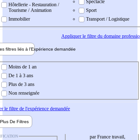
Spectacle
Hôtellerie - Restauration /
Tourisme / Animation
Sport
Immobilier
Transport / Logistique
Appliquer
le filtre du domaine professi
es filtres liés à l'
Expérience
demandée
ience demandée
Moins de 1 an
De 1 à 3 ans
Plus de 3 ans
Non renseignée
er
le filtre de l'expérience demandée
Plus De
Filtres
IFICATION
par France travail,