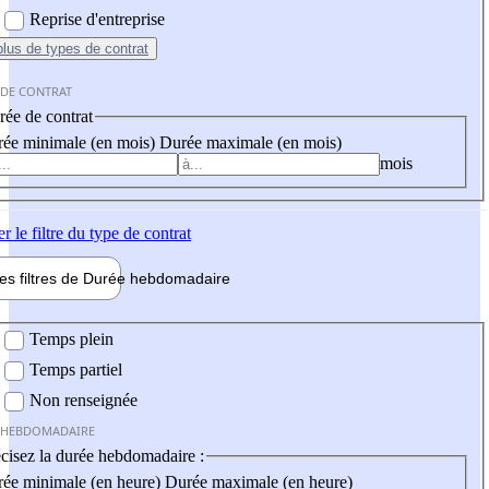
Reprise d'entreprise
plus
de types de contrat
 DE CONTRAT
ée de contrat
ée minimale (en mois)
Durée maximale (en mois)
mois
er
le filtre du type de contrat
les filtres de
Durée hebdo
madaire
 hebdomadaire
Temps plein
Temps partiel
Non renseignée
 HEBDOMADAIRE
cisez la durée hebdomadaire :
ée minimale (en heure)
Durée maximale (en heure)