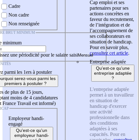
Cap emploi et ses
Cadre
partenaires pour ses
actions concrètes en
Non cadre
faveur du recrutement,
Non renseignée
de l’intégration et de
l’accompagnement de
IRE BRUT MINIMUM
ses collaborateurs en
situation de handicap.
re minimum
Pour en savoir plus,
consultez cet article
.
ssez une périodicité pour le salaire saisi
Entreprise adaptée
NITÉS
Qu'est-ce qu'une
z parmi les 1ers à postuler
entreprise adaptée
?
urquoi serez-vous parmi les
premiers à postuler ?
L'entreprise adaptée
es de plus de 15 jours,
permet à un travailleur
tant moins de 4 candidatures
en situation de
t France Travail est informé)
handicap d'exercer
ICAP
une activité
professionnelle dans
Employeur handi-
des conditions
engagé
adaptées à ses
Qu'est-ce qu'un
capacités. Pour en
employeur handi-
savoir plus,
consultez