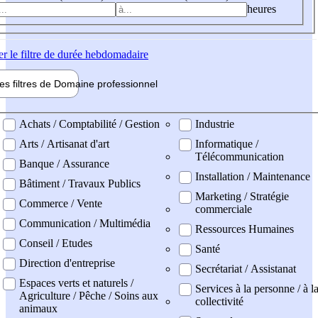
heures
er
le filtre de durée hebdomadaire
les filtres de
Domaine pro
fessionnel
ne professionel
Achats / Comptabilité / Gestion
Industrie
Arts / Artisanat d'art
Informatique /
Télécommunication
Banque / Assurance
Installation / Maintenance
Bâtiment / Travaux Publics
Marketing / Stratégie
Commerce / Vente
commerciale
Communication / Multimédia
Ressources Humaines
Conseil / Etudes
Santé
Direction d'entreprise
Secrétariat / Assistanat
Espaces verts et naturels /
Services à la personne / à l
Agriculture / Pêche / Soins aux
collectivité
animaux