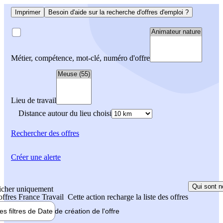
Imprimer
Besoin d'aide sur la recherche d'offres d'emploi ?
Métier, compétence, mot-clé, numéro d'offre
Lieu de travail
Distance autour du lieu choisi
Rechercher
des offres
Créer une alerte
Qui sont n
icher uniquement
 offres France Travail
Cette action recharge la liste des offres
les filtres de
Date de création
de l'offre