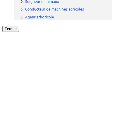
Fermer
Fermer
le détail de l'offre
/
Offre
sur
Offre précéden