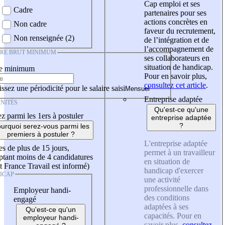
Cap emploi et ses
Cadre
partenaires pour ses
actions concrètes en
Non cadre
faveur du recrutement,
Non renseignée (2)
de l’intégration et de
l’accompagnement de
IRE BRUT MINIMUM
ses collaborateurs en
situation de handicap.
re minimum
Pour en savoir plus,
consultez cet article
.
ssez une périodicité pour le salaire saisi
Entreprise adaptée
NITÉS
Qu'est-ce qu'une
z parmi les 1ers à postuler
entreprise adaptée
?
urquoi serez-vous parmi les
premiers à postuler ?
L'entreprise adaptée
es de plus de 15 jours,
permet à un travailleur
tant moins de 4 candidatures
en situation de
t France Travail est informé)
handicap d'exercer
ICAP
une activité
professionnelle dans
Employeur handi-
des conditions
engagé
adaptées à ses
Qu'est-ce qu'un
capacités. Pour en
employeur handi-
savoir plus,
consultez