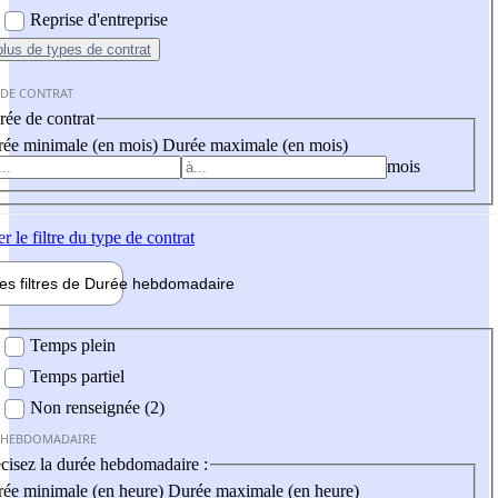
Reprise d'entreprise
plus
de types de contrat
 DE CONTRAT
ée de contrat
ée minimale (en mois)
Durée maximale (en mois)
mois
er
le filtre du type de contrat
les filtres de
Durée hebdo
madaire
 hebdomadaire
Temps plein
Temps partiel
Non renseignée (2)
 HEBDOMADAIRE
cisez la durée hebdomadaire :
ée minimale (en heure)
Durée maximale (en heure)