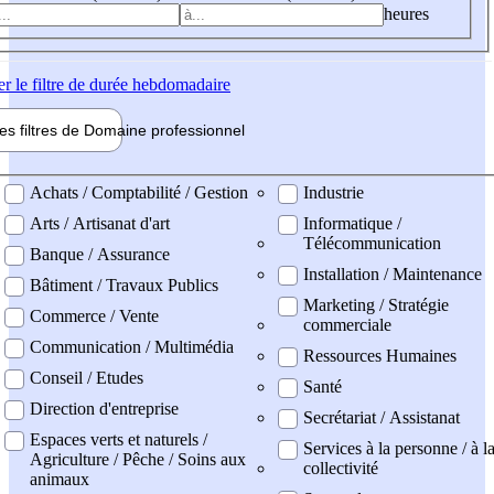
heures
er
le filtre de durée hebdomadaire
les filtres de
Domaine pro
fessionnel
ne professionel
Achats / Comptabilité / Gestion
Industrie
Arts / Artisanat d'art
Informatique /
Télécommunication
Banque / Assurance
Installation / Maintenance
Bâtiment / Travaux Publics
Marketing / Stratégie
Commerce / Vente
commerciale
Communication / Multimédia
Ressources Humaines
Conseil / Etudes
Santé
Direction d'entreprise
Secrétariat / Assistanat
Espaces verts et naturels /
Services à la personne / à l
Agriculture / Pêche / Soins aux
collectivité
animaux