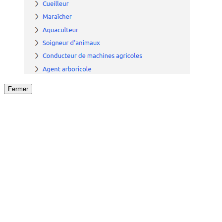
Fermer
Fermer
le détail de l'offre
/
Offre
sur
Offre précéden