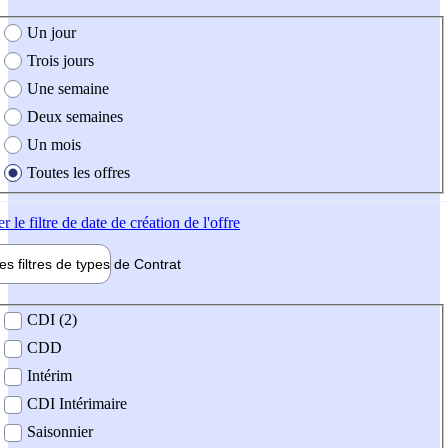
e création de l'offre
Un jour
Trois jours
Une semaine
Deux semaines
Un mois
Toutes les offres
er
le filtre de date de création de l'offre
les filtres de types de
Contrat
de contrat
CDI (2)
CDD
Intérim
CDI Intérimaire
Saisonnier