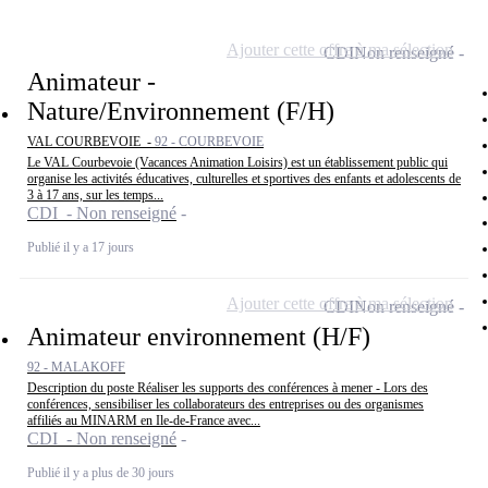
Ajouter cette offre à ma sélection
CDI
Non renseigné
Animateur -
Nature/Environnement (F/H)
VAL COURBEVOIE -
92 - COURBEVOIE
Le VAL Courbevoie (Vacances Animation Loisirs) est un établissement public qui
organise les activités éducatives, culturelles et sportives des enfants et adolescents de
3 à 17 ans, sur les temps...
CDI - Non renseigné
Publié il y a 17 jours
Ajouter cette offre à ma sélection
CDI
Non renseigné
Animateur environnement (H/F)
92 - MALAKOFF
Description du poste Réaliser les supports des conférences à mener - Lors des
conférences, sensibiliser les collaborateurs des entreprises ou des organismes
affiliés au MINARM en Ile-de-France avec...
CDI - Non renseigné
Publié il y a plus de 30 jours