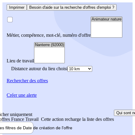
Imprimer
Besoin d'aide sur la recherche d'offres d'emploi ?
Métier, compétence, mot-clé, numéro d'offre
Lieu de travail
Distance autour du lieu choisi
Rechercher
des offres
Créer une alerte
Qui sont n
icher uniquement
 offres France Travail
Cette action recharge la liste des offres
les filtres de
Date de création
de l'offre