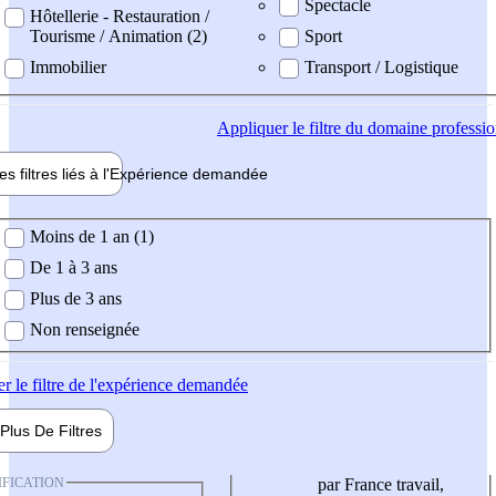
Spectacle
Hôtellerie - Restauration /
Tourisme / Animation (2)
Sport
Immobilier
Transport / Logistique
Appliquer
le filtre du domaine professi
es filtres liés à l'
Expérience
demandée
ience demandée
Moins de 1 an (1)
De 1 à 3 ans
Plus de 3 ans
Non renseignée
er
le filtre de l'expérience demandée
Plus De
Filtres
IFICATION
par France travail,