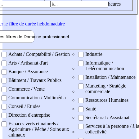
heures
er
le filtre de durée hebdomadaire
les filtres de
Domaine pro
fessionnel
ne professionel
Achats / Comptabilité / Gestion
Industrie
Arts / Artisanat d'art
Informatique /
Télécommunication
Banque / Assurance
Installation / Maintenance
Bâtiment / Travaux Publics
Marketing / Stratégie
Commerce / Vente
commerciale
Communication / Multimédia
Ressources Humaines
Conseil / Etudes
Santé
Direction d'entreprise
Secrétariat / Assistanat
Espaces verts et naturels /
Services à la personne / à l
Agriculture / Pêche / Soins aux
collectivité
animaux