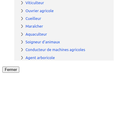
Fermer
Fermer
le détail de l'offre
/
Offre
sur
Offre précéden