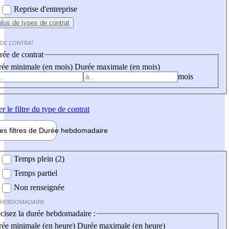
Reprise d'entreprise
plus
de types de contrat
 DE CONTRAT
ée de contrat
ée minimale (en mois)
Durée maximale (en mois)
mois
er
le filtre du type de contrat
les filtres de
Durée hebdo
madaire
 hebdomadaire
Temps plein (2)
Temps partiel
Non renseignée
 HEBDOMADAIRE
cisez la durée hebdomadaire :
ée minimale (en heure)
Durée maximale (en heure)