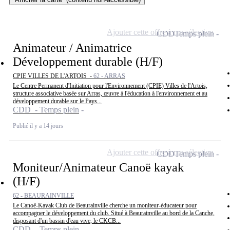
Ajouter cette offre à ma sélection
CDD
Temps plein
Animateur / Animatrice
Développement durable (H/F)
CPIE VILLES DE L'ARTOIS -
62 - ARRAS
Le Centre Permanent d'Initiation pour l'Environnement (CPIE) Villes de l'Artois,
structure associative basée sur Arras, œuvre à l'éducation à l'environnement et au
développement durable sur le Pays...
CDD - Temps plein
Publié il y a 14 jours
Ajouter cette offre à ma sélection
CDD
Temps plein
Moniteur/Animateur Canoë kayak
(H/F)
62 - BEAURAINVILLE
Le Canoë-Kayak Club de Beaurainville cherche un moniteur-éducateur pour
accompagner le développement du club. Situé à Beaurainville au bord de la Canche,
disposant d'un bassin d'eau vive, le CKCB...
CDD - Temps plein