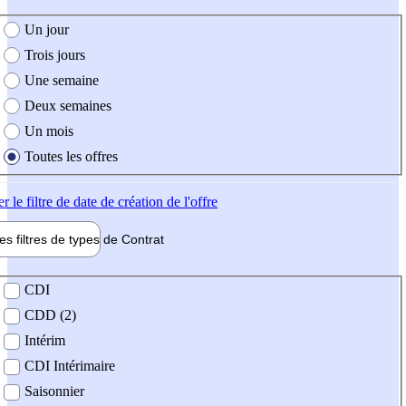
e création de l'offre
Un jour
Trois jours
Une semaine
Deux semaines
Un mois
Toutes les offres
er
le filtre de date de création de l'offre
les filtres de types de
Contrat
de contrat
CDI
CDD (2)
Intérim
CDI Intérimaire
Saisonnier