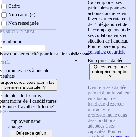
Cap emploi et ses
Cadre
partenaires pour ses
actions concrètes en
Non cadre (2)
faveur du recrutement,
Non renseignée
de l’intégration et de
l’accompagnement de
IRE BRUT MINIMUM
ses collaborateurs en
situation de handicap.
re minimum
Pour en savoir plus,
consultez cet article
.
ssez une périodicité pour le salaire saisi
Entreprise adaptée
NITÉS
Qu'est-ce qu'une
z parmi les 1ers à postuler
entreprise adaptée
résultats
?
urquoi serez-vous parmi les
L'entreprise adaptée
premiers à postuler ?
permet à un travailleur
es de plus de 15 jours,
en situation de
tant moins de 4 candidatures
handicap d'exercer
t France Travail est informé)
une activité
ICAP
professionnelle dans
des conditions
Employeur handi-
adaptées à ses
engagé
capacités. Pour en
Qu'est-ce qu'un
savoir plus,
consultez