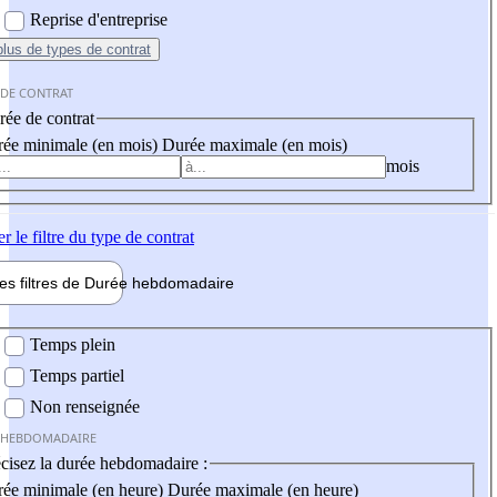
Reprise d'entreprise
plus
de types de contrat
 DE CONTRAT
ée de contrat
ée minimale (en mois)
Durée maximale (en mois)
mois
er
le filtre du type de contrat
les filtres de
Durée hebdo
madaire
 hebdomadaire
Temps plein
Temps partiel
Non renseignée
 HEBDOMADAIRE
cisez la durée hebdomadaire :
ée minimale (en heure)
Durée maximale (en heure)