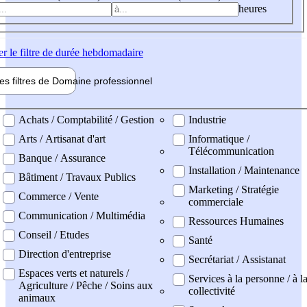
heures
er
le filtre de durée hebdomadaire
les filtres de
Domaine pro
fessionnel
ne professionel
Achats / Comptabilité / Gestion
Industrie
Arts / Artisanat d'art
Informatique /
Télécommunication
Banque / Assurance
Installation / Maintenance
Bâtiment / Travaux Publics
Marketing / Stratégie
Commerce / Vente
commerciale
Communication / Multimédia
Ressources Humaines
Conseil / Etudes
Santé
Direction d'entreprise
Secrétariat / Assistanat
Espaces verts et naturels /
Services à la personne / à l
Agriculture / Pêche / Soins aux
collectivité
animaux