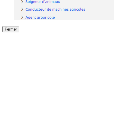
Fermer
Fermer
le détail de l'offre
/
Offre
sur
Offre précéden