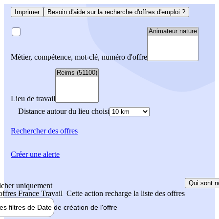
Imprimer
Besoin d'aide sur la recherche d'offres d'emploi ?
Métier, compétence, mot-clé, numéro d'offre
Lieu de travail
Distance autour du lieu choisi
Rechercher
des offres
Créer une alerte
Qui sont n
icher uniquement
 offres France Travail
Cette action recharge la liste des offres
les filtres de
Date de création
de l'offre