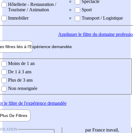
Spectacle
Hôtellerie - Restauration /
Tourisme / Animation
Sport
Immobilier
Transport / Logistique
Appliquer
le filtre du domaine professi
es filtres liés à l'
Expérience
demandée
ience demandée
Moins de 1 an
De 1 à 3 ans
Plus de 3 ans
Non renseignée
er
le filtre de l'expérience demandée
Plus De
Filtres
IFICATION
par France travail,