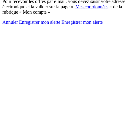
Pour recevoir les offres par e-mail, vous devez saisir votre adresse
électronique et la valider sur la page «
Mes coordonnées
» de la
rubrique « Mon compte »
Annuler
Enregistrer mon alerte
Enregistrer
mon alerte