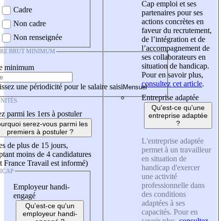
Cap emploi et ses
Cadre
partenaires pour ses
actions concrètes en
Non cadre
faveur du recrutement,
Non renseignée
de l’intégration et de
l’accompagnement de
IRE BRUT MINIMUM
ses collaborateurs en
situation de handicap.
re minimum
Pour en savoir plus,
consultez cet article
.
ssez une périodicité pour le salaire saisi
Entreprise adaptée
NITÉS
Qu'est-ce qu'une
z parmi les 1ers à postuler
entreprise adaptée
?
urquoi serez-vous parmi les
premiers à postuler ?
L'entreprise adaptée
es de plus de 15 jours,
permet à un travailleur
tant moins de 4 candidatures
en situation de
t France Travail est informé)
handicap d'exercer
ICAP
une activité
professionnelle dans
Employeur handi-
des conditions
engagé
adaptées à ses
Qu'est-ce qu'un
capacités. Pour en
employeur handi-
savoir plus,
consultez