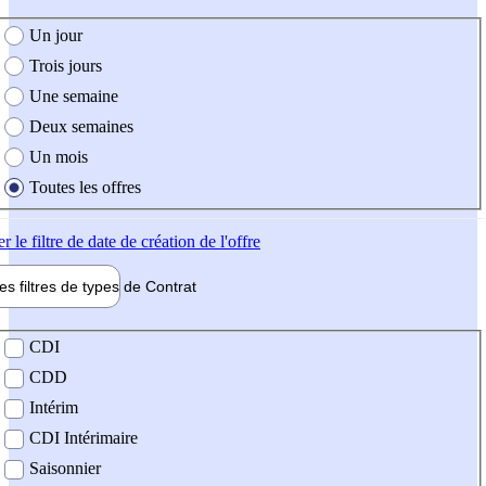
e création de l'offre
Un jour
Trois jours
Une semaine
Deux semaines
Un mois
Toutes les offres
er
le filtre de date de création de l'offre
les filtres de types de
Contrat
de contrat
CDI
CDD
Intérim
CDI Intérimaire
Saisonnier