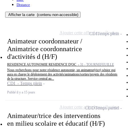
Distance
Afficher la carte
(contenu non-accessible)
Ajouter cette offre à ma sélection
CDI
Temps plein
Animateur coordonnateur /
Animatrice coordonnatrice
d'activités d (H/F)
RESIDENCE AUTONOMIE RESIDENCE D'OC -
31 - TOURNEFEUILLE
Nous recherchons pour notre résidence autonomie, un animateur(rice) sénior qui
aura en charge le déploiement des activités/animations/sorties/projets des résidents
de la structure. Service central au...
CDI - Temps plein
Publié il y a 15 jours
Ajouter cette offre à ma sélection
CDD
Temps partiel
Animateur/trice des interventions
en milieu scolaire et éducatif (H/F)