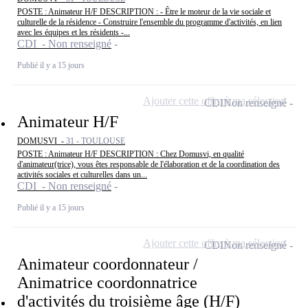
POSTE : Animateur H/F DESCRIPTION : - Être le moteur de la vie sociale et
culturelle de la résidence - Construire l'ensemble du programme d'activités, en lien
avec les équipes et les résidents -...
CDI - Non renseigné
Publié il y a 15 jours
Ajouter cette offre à ma sélection
CDI
Non renseigné
Animateur H/F
DOMUSVI -
31 - TOULOUSE
POSTE : Animateur H/F DESCRIPTION : Chez Domusvi, en qualité
d'animateur(trice), vous êtes responsable de l'élaboration et de la coordination des
activités sociales et culturelles dans un...
CDI - Non renseigné
Publié il y a 15 jours
Ajouter cette offre à ma sélection
CDI
Non renseigné
Animateur coordonnateur /
Animatrice coordonnatrice
d'activités du troisième âge (H/F)