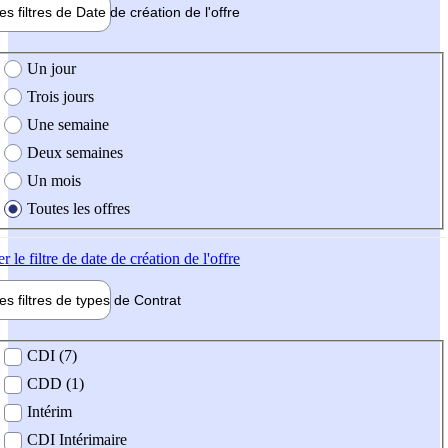
les filtres de
Date de création
de l'offre
e création de l'offre
Un jour
Trois jours
Une semaine
Deux semaines
Un mois
Toutes les offres
er
le filtre de date de création de l'offre
les filtres de types de
Contrat
de contrat
CDI (7)
CDD (1)
Intérim
CDI Intérimaire