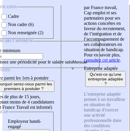
IFICATION
par France travail,
Cap emploi et ses
Cadre
partenaires pour ses
actions concrètes en
Non cadre (6)
faveur du recrutement,
Non renseignée (2)
de l’intégration et de
l’accompagnement de
IRE BRUT MINIMUM
ses collaborateurs en
situation de handicap.
re minimum
Pour en savoir plus,
consultez cet article
.
ssez une périodicité pour le salaire saisi
Entreprise adaptée
NITÉS
Qu'est-ce qu'une
z parmi les 1ers à postuler
entreprise adaptée
?
urquoi serez-vous parmi les
premiers à postuler ?
L'entreprise adaptée
es de plus de 15 jours,
permet à un travailleur
tant moins de 4 candidatures
en situation de
t France Travail est informé)
handicap d'exercer
ICAP
une activité
professionnelle dans
Employeur handi-
des conditions
engagé
adaptées à ses