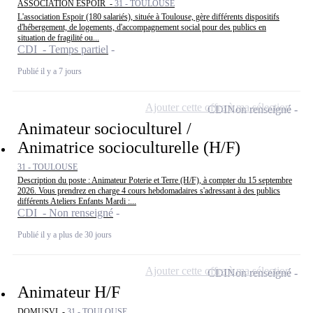
ASSOCIATION ESPOIR -
31 - TOULOUSE
L'association Espoir (180 salariés), située à Toulouse, gère différents dispositifs
d'hébergement, de logements, d'accompagnement social pour des publics en
situation de fragilité ou...
CDI - Temps partiel
Publié il y a 7 jours
Ajouter cette offre à ma sélection
CDI
Non renseigné
Animateur socioculturel /
Animatrice socioculturelle (H/F)
31 - TOULOUSE
Description du poste : Animateur Poterie et Terre (H/F), à compter du 15 septembre
2026. Vous prendrez en charge 4 cours hebdomadaires s'adressant à des publics
différents Ateliers Enfants Mardi :...
CDI - Non renseigné
Publié il y a plus de 30 jours
Ajouter cette offre à ma sélection
CDI
Non renseigné
Animateur H/F
DOMUSVI -
31 - TOULOUSE