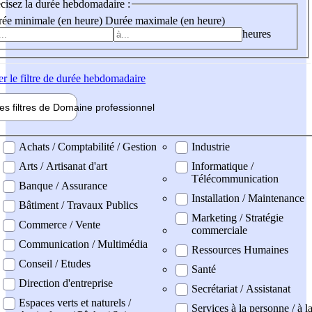
cisez la durée hebdomadaire :
ée minimale (en heure)
Durée maximale (en heure)
heures
er
le filtre de durée hebdomadaire
les filtres de
Domaine pro
fessionnel
ne professionel
Achats / Comptabilité / Gestion
Industrie
Arts / Artisanat d'art
Informatique /
Télécommunication
Banque / Assurance
Installation / Maintenance
Bâtiment / Travaux Publics
Marketing / Stratégie
Commerce / Vente
commerciale
Communication / Multimédia
Ressources Humaines
Conseil / Etudes
Santé
Direction d'entreprise
Secrétariat / Assistanat
Espaces verts et naturels /
Services à la personne / à l