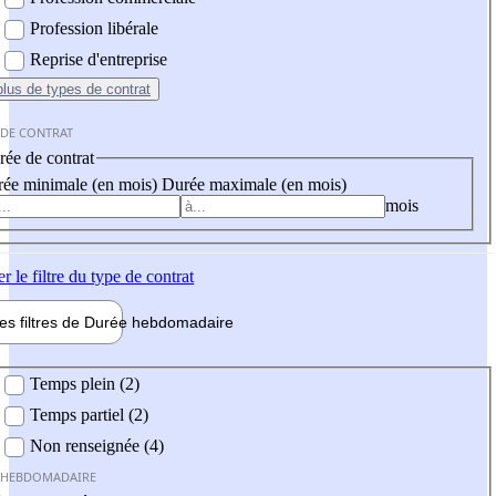
Profession libérale
Reprise d'entreprise
plus
de types de contrat
 DE CONTRAT
ée de contrat
ée minimale (en mois)
Durée maximale (en mois)
mois
er
le filtre du type de contrat
les filtres de
Durée hebdo
madaire
 hebdomadaire
Temps plein (2)
Temps partiel (2)
Non renseignée (4)
 HEBDOMADAIRE