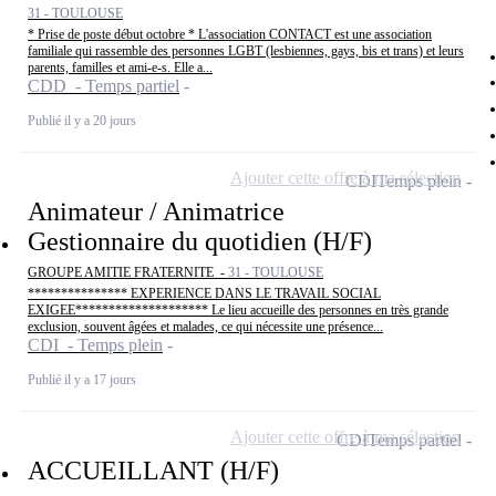
31 - TOULOUSE
* Prise de poste début octobre * L'association CONTACT est une association
familiale qui rassemble des personnes LGBT (lesbiennes, gays, bis et trans) et leurs
parents, familles et ami-e-s. Elle a...
CDD - Temps partiel
Publié il y a 20 jours
Ajouter cette offre à ma sélection
CDI
Temps plein
Animateur / Animatrice
Gestionnaire du quotidien (H/F)
GROUPE AMITIE FRATERNITE -
31 - TOULOUSE
*************** EXPERIENCE DANS LE TRAVAIL SOCIAL
EXIGEE******************** Le lieu accueille des personnes en très grande
exclusion, souvent âgées et malades, ce qui nécessite une présence...
CDI - Temps plein
Publié il y a 17 jours
Ajouter cette offre à ma sélection
CDI
Temps partiel
ACCUEILLANT (H/F)