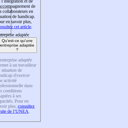
 l’intégration et de
’accompagnement de
s collaborateurs en
tuation de handicap.
ur en savoir plus,
nsultez cet article
.
treprise adaptée
Qu'est-ce qu'une
entreprise adaptée
?
entreprise adaptée
rmet à un travailleur
 situation de
ndicap d'exercer
e activité
ofessionnelle dans
s conditions
aptées à ses
pacités. Pour en
voir plus,
consultez
 site de l’UNEA
.