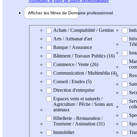
Appliquer
le filtre de durée hebdomadaire
Afficher les filtres de
Domaine pro
fessionnel
Domaine professionel
Achats / Comptabilité / Gestion
Indu
Arts / Artisanat d'art
Info
Tél
Banque / Assurance
Inst
Bâtiment / Travaux Publics (16)
Mark
Commerce / Vente (26)
com
Communication / Multimédia (4)
Res
Conseil / Etudes (5)
Sant
Direction d'entreprise
Secr
Espaces verts et naturels /
Serv
Agriculture / Pêche / Soins aux
coll
animaux
Spec
Hôtellerie - Restauration /
Tourisme / Animation (31)
Spo
Immobilier
Tran