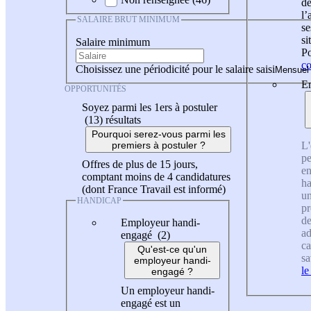
de
l
SALAIRE BRUT MINIMUM
se
si
Salaire minimum
Po
co
Choisissez une périodicité pour le salaire saisi
En
OPPORTUNITÉS
Soyez parmi les 1ers à postuler
(13)
résultats
Pourquoi serez-vous parmi les
L'
premiers à postuler ?
pe
Offres de plus de 15 jours,
en
comptant moins de 4 candidatures
ha
(dont France Travail est informé)
un
HANDICAP
pr
de
Employeur handi-
ad
engagé (2)
ca
Qu'est-ce qu'un
sa
employeur handi-
le
engagé ?
Un employeur handi-
engagé est un