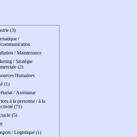
strie (3)
rmatique /
écommunication
allation / Maintenance
eting / Stratégie
merciale (2)
sources Humaines
é (1)
étariat / Assistanat
ices à la personne / à la
ectivité (71)
tacle (5)
rt
sport / Logistique (1)