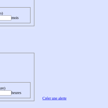
s)
mois
ure)
heures
Créer une alerte