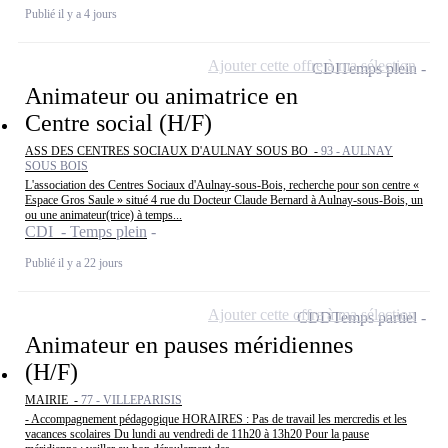
Publié il y a 4 jours
Ajouter cette offre à ma sélection
CDI
Temps plein
Animateur ou animatrice en
Centre social (H/F)
ASS DES CENTRES SOCIAUX D'AULNAY SOUS BO -
93 - AULNAY
SOUS BOIS
L'association des Centres Sociaux d'Aulnay-sous-Bois, recherche pour son centre «
Espace Gros Saule » situé 4 rue du Docteur Claude Bernard à Aulnay-sous-Bois, un
ou une animateur(trice) à temps...
CDI - Temps plein
Publié il y a 22 jours
Ajouter cette offre à ma sélection
CDD
Temps partiel
Animateur en pauses méridiennes
(H/F)
MAIRIE -
77 - VILLEPARISIS
- Accompagnement pédagogique HORAIRES : Pas de travail les mercredis et les
vacances scolaires Du lundi au vendredi de 11h20 à 13h20 Pour la pause