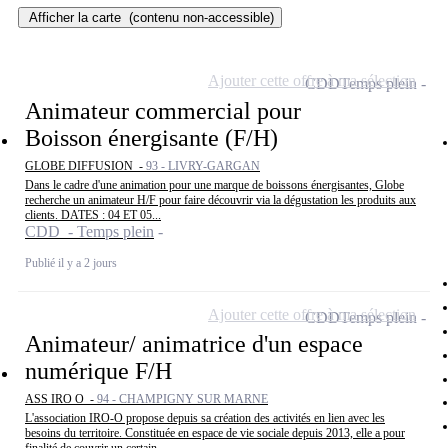
Afficher la carte
(contenu non-accessible)
Ajouter cette offre à ma sélection
CDD
Temps plein
Animateur commercial pour
Boisson énergisante (F/H)
GLOBE DIFFUSION -
93 - LIVRY-GARGAN
Dans le cadre d'une animation pour une marque de boissons énergisantes, Globe
recherche un animateur H/F pour faire découvrir via la dégustation les produits aux
clients. DATES : 04 ET 05...
CDD - Temps plein
Publié il y a 2 jours
Ajouter cette offre à ma sélection
CDD
Temps plein
Animateur/ animatrice d'un espace
numérique F/H
ASS IRO O -
94 - CHAMPIGNY SUR MARNE
L'association IRO-O propose depuis sa création des activités en lien avec les
besoins du territoire. Constituée en espace de vie sociale depuis 2013, elle a pour