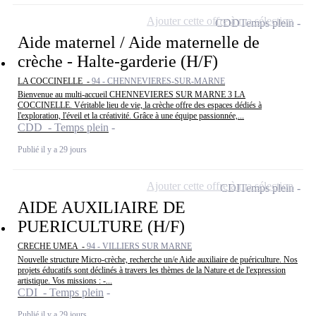
Ajouter cette offre à ma sélection
CDD
Temps plein
Aide maternel / Aide maternelle de
crèche - Halte-garderie (H/F)
LA COCCINELLE -
94 - CHENNEVIERES-SUR-MARNE
Bienvenue au multi-accueil CHENNEVIERES SUR MARNE 3 LA
COCCINELLE. Véritable lieu de vie, la crèche offre des espaces dédiés à
l'exploration, l'éveil et la créativité. Grâce à une équipe passionnée,...
CDD - Temps plein
Publié il y a 29 jours
Ajouter cette offre à ma sélection
CDI
Temps plein
AIDE AUXILIAIRE DE
PUERICULTURE (H/F)
CRECHE UMEA -
94 - VILLIERS SUR MARNE
Nouvelle structure Micro-crèche, recherche un/e Aide auxiliaire de puériculture. Nos
projets éducatifs sont déclinés à travers les thèmes de la Nature et de l'expression
artistique. Vos missions : -...
CDI - Temps plein
Publié il y a 29 jours