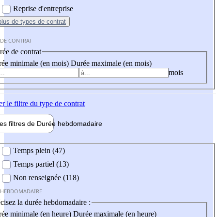
Reprise d'entreprise
plus
de types de contrat
 DE CONTRAT
ée de contrat
ée minimale (en mois)
Durée maximale (en mois)
mois
er
le filtre du type de contrat
les filtres de
Durée hebdo
madaire
 hebdomadaire
Temps plein (47)
Temps partiel (13)
Non renseignée (118)
 HEBDOMADAIRE
cisez la durée hebdomadaire :
ée minimale (en heure)
Durée maximale (en heure)