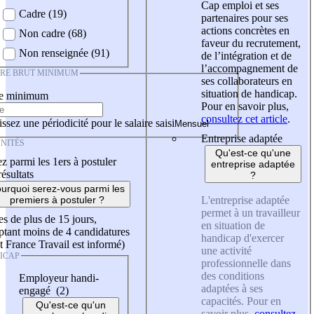
Cap emploi et ses
Cadre (19)
partenaires pour ses
actions concrètes en
Non cadre (68)
faveur du recrutement,
Non renseignée (91)
de l’intégration et de
l’accompagnement de
IRE BRUT MINIMUM
ses collaborateurs en
situation de handicap.
re minimum
Pour en savoir plus,
consultez cet article
.
ssez une périodicité pour le salaire saisi
Entreprise adaptée
NITÉS
Qu'est-ce qu'une
z parmi les 1ers à postuler
entreprise adaptée
résultats
?
urquoi serez-vous parmi les
L'entreprise adaptée
premiers à postuler ?
permet à un travailleur
es de plus de 15 jours,
en situation de
tant moins de 4 candidatures
handicap d'exercer
t France Travail est informé)
une activité
ICAP
professionnelle dans
des conditions
Employeur handi-
adaptées à ses
engagé (2)
capacités. Pour en
Qu'est-ce qu'un
savoir plus,
consultez