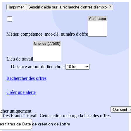
Imprimer
Besoin d'aide sur la recherche d'offres d'emploi ?
Métier, compétence, mot-clé, numéro d'offre
Lieu de travail
Distance autour du lieu choisi
Rechercher
des offres
Créer une alerte
Qui sont n
icher uniquement
 offres France Travail
Cette action recharge la liste des offres
les filtres de
Date de création
de l'offre