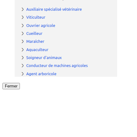
Fermer
Fermer
le détail de l'offre
/
Offre
sur
Offre précéden