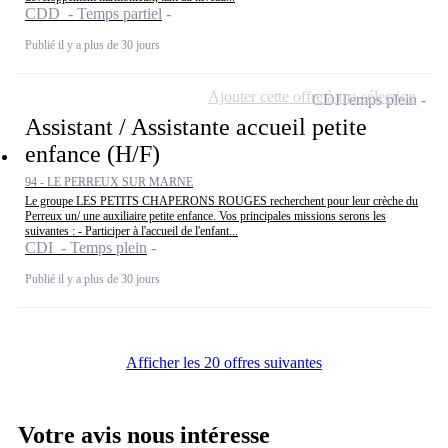
CDD - Temps partiel
Publié il y a plus de 30 jours
Ajouter cette offre à ma sélection
CDI
Temps plein
Assistant / Assistante accueil petite
enfance (H/F)
94 - LE PERREUX SUR MARNE
Le groupe LES PETITS CHAPERONS ROUGES recherchent pour leur crèche du
Perreux un/ une auxiliaire petite enfance. Vos principales missions serons les
suivantes : - Participer à l'accueil de l'enfant...
CDI - Temps plein
Publié il y a plus de 30 jours
Afficher les 20 offres suivantes
Votre avis nous intéresse