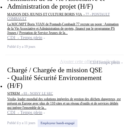
Administration de projet (H/F)
MAISON DES JEUNES ET CULTURE BORIS VIA -
77 - PONTAULT
COMBAULT
La MJC/MPT Boris VIAN de Pontault-Combault 77 recrute un poste : Animation
de la Vie Associative et Administration de projets, financé par le programme PS
Jeunes ( Prestation de Service Jeunes de la...
CDI - Temps plein
Publié il y a 19 jours
Ajouter cette offre à ma sélection
CDI
Temps plein
Chargé / Chargée de mission QSE
- Qualité Sécurité Environnement
(H/F)
SITREM -
93 - NOISY LE SEC
Veolia, leader mondial des solutions intégrées de gestion des déchets dangereux, est
présent en Europe avec plus de 110 sites et un réseau d'outils et de services dédiés
qui intègre l'ensemble de la...
CDI - Temps plein
Publié il y a 11 jours
Employeur handi-engagé