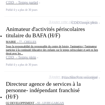
CDD - Temps partiel
Publié il y a plus de 30 jours
Ajouter cette offre à ma sélection
CDD
Temps plein
Animateur d'activités périscolaires
titulaire du BAFA (H/F)
MAIRIE -
77 - CHELLES
Sous la responsabilité du responsable du centre de loisirs, l'animatrice / l'animateur
participe à la continuité éducative des enfants sur le temps périscolaire et agit en lien
étroit avec les...
CDD - Temps plein
Publié il y a plus de 30 jours
Ajouter cette offre à ma sélection
Franchise
Non renseigné
Directeur agence de services à la
personne- indépendant franchisé
(H/F)
O2 DEVELOPPEMENT -
93 - LIVRY-GARGAN