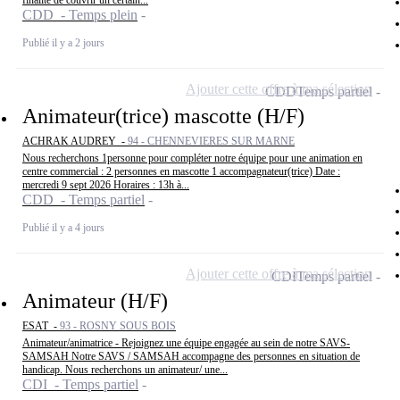
finalité de couvrir un certain...
CDD - Temps plein
Publié il y a 2 jours
Ajouter cette offre à ma sélection
CDD
Temps partiel
Animateur(trice) mascotte (H/F)
ACHRAK AUDREY -
94 - CHENNEVIERES SUR MARNE
Nous recherchons 1personne pour compléter notre équipe pour une animation en
centre commercial : 2 personnes en mascotte 1 accompagnateur(trice) Date :
mercredi 9 sept 2026 Horaires : 13h à...
CDD - Temps partiel
Publié il y a 4 jours
Ajouter cette offre à ma sélection
CDI
Temps partiel
Animateur (H/F)
ESAT -
93 - ROSNY SOUS BOIS
Animateur/animatrice - Rejoignez une équipe engagée au sein de notre SAVS-
SAMSAH Notre SAVS / SAMSAH accompagne des personnes en situation de
handicap. Nous recherchons un animateur/ une...
CDI - Temps partiel