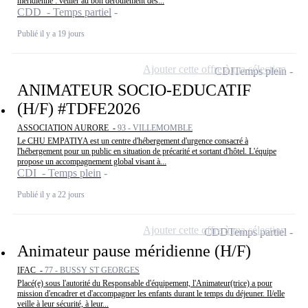
méridienne : veiller au bon déroulement des...
CDD - Temps partiel
Publié il y a 19 jours
Ajouter cette offre à ma sélection
CDI
Temps plein
ANIMATEUR SOCIO-EDUCATIF
(H/F) #TDFE2026
ASSOCIATION AURORE -
93 - VILLEMOMBLE
Le CHU EMPATIYA est un centre d'hébergement d'urgence consacré à
l'hébergement pour un public en situation de précarité et sortant d'hôtel. L'équipe
propose un accompagnement global visant à...
CDI - Temps plein
Publié il y a 22 jours
Ajouter cette offre à ma sélection
CDD
Temps partiel
Animateur pause méridienne (H/F)
IFAC -
77 - BUSSY ST GEORGES
Placé(e) sous l'autorité du Responsable d'équipement, l'Animateur(trice) a pour
mission d'encadrer et d'accompagner les enfants durant le temps du déjeuner. Il/elle
veille à leur sécurité, à leur...