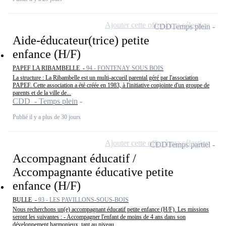
Ajouter cette offre à ma sélection
CDD
Temps plein
Aide-éducateur(trice) petite
enfance (H/F)
PAPEF LA RIBAMBELLE -
94 - FONTENAY SOUS BOIS
La structure : La Ribambelle est un multi-accueil parental géré par l'association
PAPEF. Cette association a été créée en 1983, à l'initiative conjointe d'un groupe de
parents et de la ville de...
CDD - Temps plein
Publié il y a plus de 30 jours
Ajouter cette offre à ma sélection
CDD
Temps partiel
Accompagnant éducatif /
Accompagnante éducative petite
enfance (H/F)
BULLE -
93 - LES PAVILLONS-SOUS-BOIS
Nous recherchons un(e) accompagnant éducatif petite enfance (H/F). Les missions
seront les suivantes : - Accompagner l'enfant de moins de 4 ans dans son
développement harmonieux, tant au niveau...