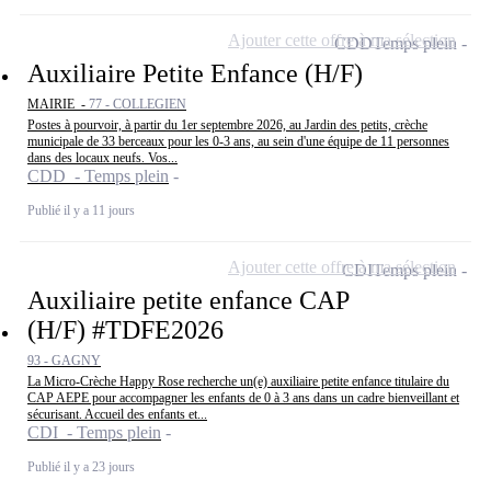
Ajouter cette offre à ma sélection
CDD
Temps plein
Auxiliaire Petite Enfance (H/F)
MAIRIE -
77 - COLLEGIEN
Postes à pourvoir, à partir du 1er septembre 2026, au Jardin des petits, crèche
municipale de 33 berceaux pour les 0-3 ans, au sein d'une équipe de 11 personnes
dans des locaux neufs. Vos...
CDD - Temps plein
Publié il y a 11 jours
Ajouter cette offre à ma sélection
CDI
Temps plein
Auxiliaire petite enfance CAP
(H/F) #TDFE2026
93 - GAGNY
La Micro-Crèche Happy Rose recherche un(e) auxiliaire petite enfance titulaire du
CAP AEPE pour accompagner les enfants de 0 à 3 ans dans un cadre bienveillant et
sécurisant. Accueil des enfants et...
CDI - Temps plein
Publié il y a 23 jours