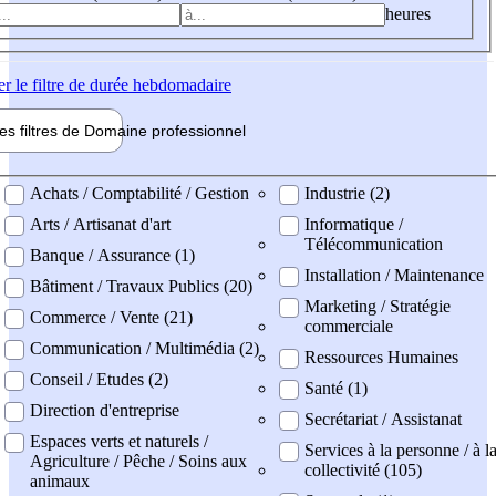
heures
er
le filtre de durée hebdomadaire
les filtres de
Domaine pro
fessionnel
ne professionel
Achats / Comptabilité / Gestion
Industrie (2)
Arts / Artisanat d'art
Informatique /
Télécommunication
Banque / Assurance (1)
Installation / Maintenance
Bâtiment / Travaux Publics (20)
Marketing / Stratégie
Commerce / Vente (21)
commerciale
Communication / Multimédia (2)
Ressources Humaines
Conseil / Etudes (2)
Santé (1)
Direction d'entreprise
Secrétariat / Assistanat
Espaces verts et naturels /
Services à la personne / à l
Agriculture / Pêche / Soins aux
collectivité (105)
animaux