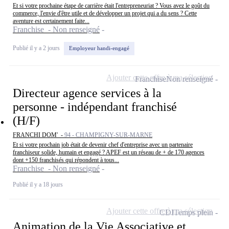
Et si votre prochaine étape de carrière était l'entrepreneuriat ? Vous avez le goût du
commerce, l'envie d'être utile et de développer un projet qui a du sens ? Cette
aventure est certainement faite...
Franchise - Non renseigné
Publié il y a 2 jours
Employeur handi-engagé
Ajouter cette offre à ma sélection
Franchise
Non renseigné
Directeur agence services à la
personne - indépendant franchisé
(H/F)
FRANCHI DOM' -
94 - CHAMPIGNY-SUR-MARNE
Et si votre prochain job était de devenir chef d'entreprise avec un partenaire
franchiseur solide, humain et engagé ? APEF est un réseau de + de 170 agences
dont +150 franchisés qui répondent à tous...
Franchise - Non renseigné
Publié il y a 18 jours
Ajouter cette offre à ma sélection
CDI
Temps plein
Animation de la Vie Associative et