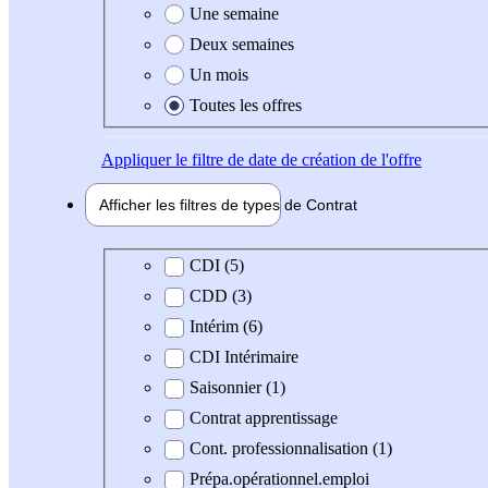
Une semaine
Deux semaines
Un mois
Toutes les offres
Appliquer
le filtre de date de création de l'offre
Afficher les filtres de types de
Contrat
Type de contrat
CDI (5)
CDD (3)
Intérim (6)
CDI Intérimaire
Saisonnier (1)
Contrat apprentissage
Cont. professionnalisation (1)
Prépa.opérationnel.emploi