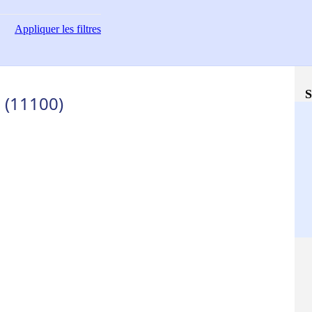
Appliquer
les filtres
S
 (11100)