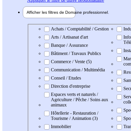
Appliquer
le filtre de durée hebdomadaire
Afficher les filtres de
Domaine pro
fessionnel
Domaine professionel
Achats / Comptabilité / Gestion
Indu
Arts / Artisanat d'art
Info
Tél
Banque / Assurance
Inst
Bâtiment / Travaux Publics
Mark
Commerce / Vente (5)
com
Communication / Multimédia
Res
Conseil / Etudes
San
Direction d'entreprise
Secr
Espaces verts et naturels /
Serv
Agriculture / Pêche / Soins aux
coll
animaux
Spe
Hôtellerie - Restauration /
Tourisme / Animation (3)
Spo
Immobilier
Tran