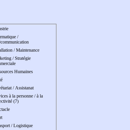
strie
rmatique /
écommunication
allation / Maintenance
eting / Stratégie
merciale
sources Humaines
té
étariat / Assistanat
ices à la personne / à la
ectivité (7)
ctacle
rt
sport / Logistique