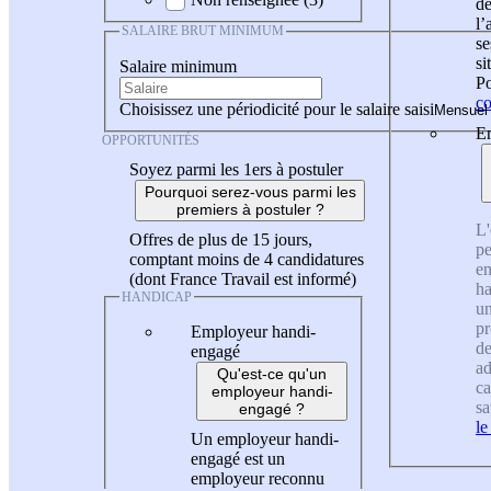
de
l
SALAIRE BRUT MINIMUM
se
si
Salaire minimum
Po
co
Choisissez une périodicité pour le salaire saisi
En
OPPORTUNITÉS
Soyez parmi les 1ers à postuler
Pourquoi serez-vous parmi les
premiers à postuler ?
L'
Offres de plus de 15 jours,
pe
comptant moins de 4 candidatures
en
(dont France Travail est informé)
ha
HANDICAP
un
pr
Employeur handi-
de
engagé
ad
Qu'est-ce qu'un
ca
employeur handi-
sa
engagé ?
le
Un employeur handi-
engagé est un
employeur reconnu