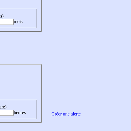
s)
mois
ure)
heures
Créer une alerte