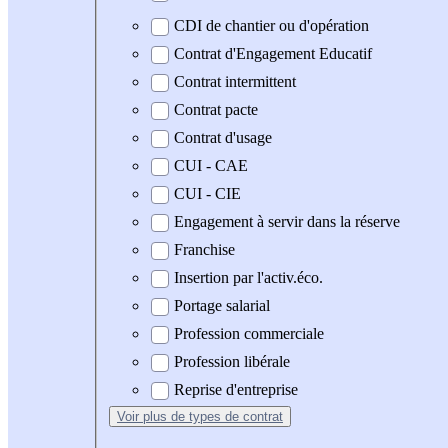
CDI de chantier ou d'opération
Contrat d'Engagement Educatif
Contrat intermittent
Contrat pacte
Contrat d'usage
CUI - CAE
CUI - CIE
Engagement à servir dans la réserve
Franchise
Insertion par l'activ.éco.
Portage salarial
Profession commerciale
Profession libérale
Reprise d'entreprise
Voir plus
de types de contrat