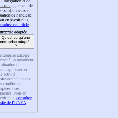
 l’intégration et de
’accompagnement de
s collaborateurs en
tuation de handicap.
ur en savoir plus,
nsultez cet article
.
treprise adaptée
Qu'est-ce qu'une
entreprise adaptée
?
entreprise adaptée
rmet à un travailleur
 situation de
ndicap d'exercer
e activité
ofessionnelle dans
s conditions
aptées à ses
pacités. Pour en
voir plus,
consultez
 site de l’UNEA
.