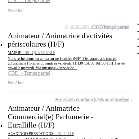
CDD - Temps partiel
Publié hier
Ajouter cette offre à ma sélection
CDD
Temps partiel
Animateur / Animatrice d'activités
périscolaires (H/F)
MAIRIE -
59 - QUAROUBLE
Nous recherchons un animateur périscolaire (H/F). Démarrage à la rentrée,
20h/semaine Horaires du lundi au vendredi: 11H30-15H30 16H30-18H. Pas de
travail le mercredi. Vos missions: - service de...
CDD - Temps partiel
Publié hier
Ajouter cette offre à ma sélection
Profession commerciale
Non renseigné
Animateur / Animatrice
Commercial(e) Parfumerie -
Eurallille (H/F)
ALADINOO PRESTATIONS -
59 - LILLE