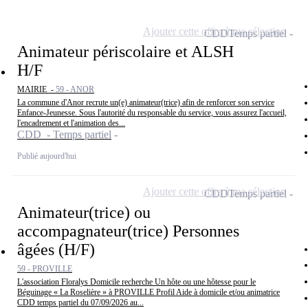
Ajouter cette offre à ma sélection
CDD
Temps partiel
Animateur périscolaire et ALSH
H/F
MAIRIE -
59 - ANOR
La commune d'Anor recrute un(e) animateur(trice) afin de renforcer son service
Enfance-Jeunesse. Sous l'autorité du responsable du service, vous assurez l'accueil,
l'encadrement et l'animation des...
CDD - Temps partiel
Publié aujourd'hui
Ajouter cette offre à ma sélection
CDD
Temps partiel
Animateur(trice) ou
accompagnateur(trice) Personnes
âgées (H/F)
59 - PROVILLE
L'association Floralys Domicile recherche Un hôte ou une hôtesse pour le
Béguinage « La Roselière » à PROVILLE Profil Aide à domicile et/ou animatrice
CDD temps partiel du 07/09/2026 au...