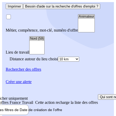
Imprimer
Besoin d'aide sur la recherche d'offres d'emploi ?
Métier, compétence, mot-clé, numéro d'offre
Lieu de travail
Distance autour du lieu choisi
Rechercher
des offres
Créer une alerte
Qui sont n
icher uniquement
 offres France Travail
Cette action recharge la liste des offres
les filtres de
Date de création
de l'offre