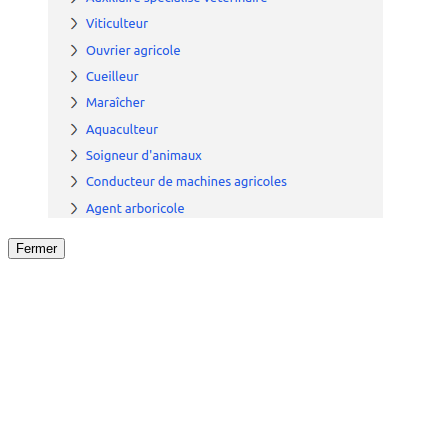
Fermer
Fermer
le détail de l'offre
/
Offre
sur
Offre précéden