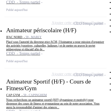
CDD - Temps partiel
Publié aujourd'hui
Ajouter cette offre à ma sélection
CDD
Temps partiel
Animateur périscolaire (H/F)
IFAC NORD -
59 - MARLY
Placé sous l'autorité du directeur-trice ACM, l'Animateur a pour mission d'organiser
des activités (sportives, culturelles, ludiques.) et de mettre en œuvre le projet
pédagogique et éducatif afin de...
CDD - Temps partiel
Publié aujourd'hui
Ajouter cette offre à ma sélection
CDD
Temps partiel
Animateur Sportif (H/F) - Cours de
Fitness/Gym
CAP GYM -
59 - CAPINGHEM
Nous recherchons un animateur sportif (H/F) dynamique et motivé(e) pour
dispenser des cours de fitness et gymnastique au sein de notre association. Vous
aurez la responsabilité d'animer des séances...