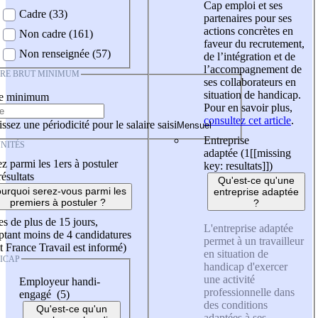
Cap emploi et ses
Cadre (33)
partenaires pour ses
actions concrètes en
Non cadre (161)
faveur du recrutement,
Non renseignée (57)
de l’intégration et de
l’accompagnement de
IRE BRUT MINIMUM
ses collaborateurs en
situation de handicap.
re minimum
Pour en savoir plus,
consultez cet article
.
ssez une périodicité pour le salaire saisi
Entreprise
NITÉS
adaptée (1
[[missing
z parmi les 1ers à postuler
key: resultats]]
)
résultats
Qu'est-ce qu'une
urquoi serez-vous parmi les
entreprise adaptée
premiers à postuler ?
?
es de plus de 15 jours,
L'entreprise adaptée
tant moins de 4 candidatures
permet à un travailleur
t France Travail est informé)
en situation de
ICAP
handicap d'exercer
une activité
Employeur handi-
professionnelle dans
engagé (5)
des conditions
Qu'est-ce qu'un
adaptées à ses