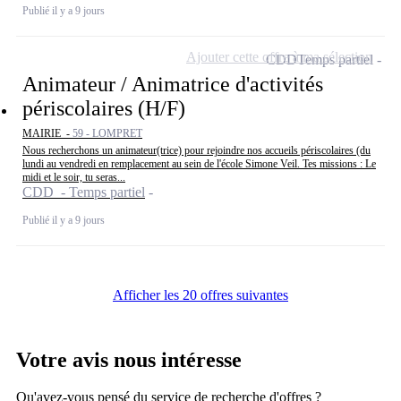
Publié il y a 9 jours
Ajouter cette offre à ma sélection
CDD
Temps partiel
Animateur / Animatrice d'activités
périscolaires (H/F)
MAIRIE -
59 - LOMPRET
Nous recherchons un animateur(trice) pour rejoindre nos accueils périscolaires (du
lundi au vendredi en remplacement au sein de l'école Simone Veil. Tes missions : Le
midi et le soir, tu seras...
CDD - Temps partiel
Publié il y a 9 jours
Afficher les 20 offres suivantes
Votre avis nous intéresse
Qu'avez-vous pensé du service de recherche d'offres ?