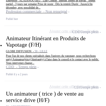
Entreprise : ALADINOO lIEU : Lille Contrat : Intérim Temps de travail : Temps
partiel - 3 jours par semaine Prise de poste : Dès la rentrée Durée : Jusqu'à fin
décembre, avec possibilité de...
Profession commerciale - Non renseigné
Publié hier
Ajouter cette offre à ma sélection
CDD
Temps plein
Animateur Itinérant en Produits de
Vapotage (F/H)
GLOBE DIFFUSION -
59 - LILLE
Pour l'un de nos clients spécialisés dans l'univers du vapotage, nous recherchons
un(e) Animateur(trice) Itinérant(e) à l'aise dans le conseil et le contact avec le public.
Vous intervenez chaque...
CDD - Temps plein
Publié il y a 2 jours
Ajouter cette offre à ma sélection
CDI
Temps plein
Un animateur ( trice ) de vente au
service drive (H/F)