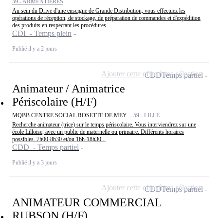
59 - ARMENTIERES
Au sein du Drive d'une enseigne de Grande Distribution, vous effectuez les
opérations de réception, de stockage, de préparation de commandes et d'expédition
des produits en respectant les procédures...
CDI - Temps plein
Publié il y a 2 jours
Ajouter cette offre à ma sélection
CDD
Temps partiel
Animateur / Animatrice
Périscolaire (H/F)
MQBB CENTRE SOCIAL ROSETTE DE MEY -
59 - LILLE
Recherche animateur (trice) sur le temps périscolaire. Vous interviendrez sur une
école Lilloise, avec un public de maternelle ou primaire. Différents horaires
possibles. 7h00-8h30 et/ou 16h-18h30...
CDD - Temps partiel
Publié il y a 3 jours
Ajouter cette offre à ma sélection
CDD
Temps partiel
ANIMATEUR COMMERCIAL
RUBSON (H/F)