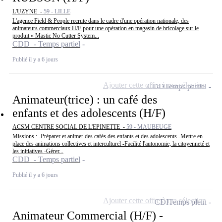
L'UZYNE -
59 - LILLE
L'agence Field & People recrute dans le cadre d'une opération nationale, des
animateurs commerciaux H/F pour une opération en magasin de bricolage sur le
produit « Mastic No Cutter System...
CDD - Temps partiel
Publié il y a 6 jours
Ajouter cette offre à ma sélection
CDD
Temps partiel
Animateur(trice) : un café des
enfants et des adolescents (H/F)
ACSM CENTRE SOCIAL DE L'EPINETTE -
59 - MAUBEUGE
Missions : -Préparer et animer des cafés des enfants et des adolescents -Mettre en
place des animations collectives et interculturel -Facilité l'autonomie, la citoyenneté et
les initiatives -Gérer...
CDD - Temps partiel
Publié il y a 6 jours
Ajouter cette offre à ma sélection
CDI
Temps plein
Animateur Commercial (H/F) -