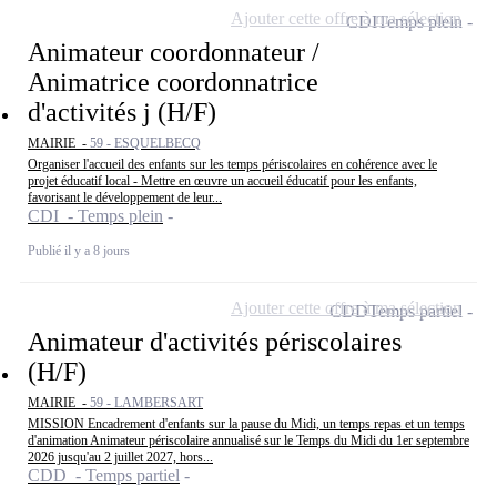
Ajouter cette offre à ma sélection
CDI
Temps plein
Animateur coordonnateur /
Animatrice coordonnatrice
d'activités j (H/F)
MAIRIE -
59 - ESQUELBECQ
Organiser l'accueil des enfants sur les temps périscolaires en cohérence avec le
projet éducatif local - Mettre en œuvre un accueil éducatif pour les enfants,
favorisant le développement de leur...
CDI - Temps plein
Publié il y a 8 jours
Ajouter cette offre à ma sélection
CDD
Temps partiel
Animateur d'activités périscolaires
(H/F)
MAIRIE -
59 - LAMBERSART
MISSION Encadrement d'enfants sur la pause du Midi, un temps repas et un temps
d'animation Animateur périscolaire annualisé sur le Temps du Midi du 1er septembre
2026 jusqu'au 2 juillet 2027, hors...
CDD - Temps partiel