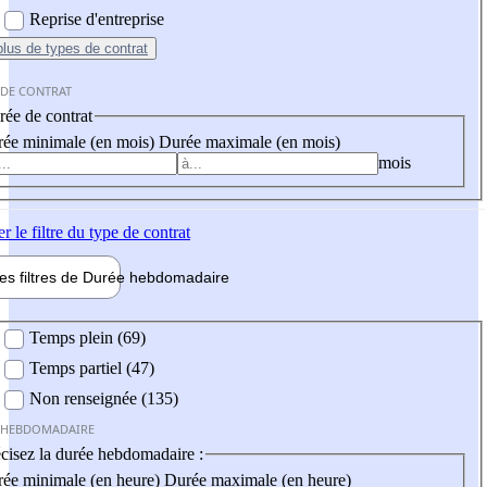
Reprise d'entreprise
plus
de types de contrat
 DE CONTRAT
ée de contrat
ée minimale (en mois)
Durée maximale (en mois)
mois
er
le filtre du type de contrat
les filtres de
Durée hebdo
madaire
 hebdomadaire
Temps plein (69)
Temps partiel (47)
Non renseignée (135)
 HEBDOMADAIRE
cisez la durée hebdomadaire :
ée minimale (en heure)
Durée maximale (en heure)