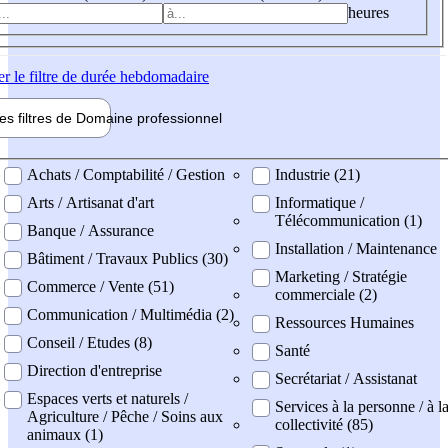
heures
er
le filtre de durée hebdomadaire
les filtres de
Domaine pro
fessionnel
ne professionel
Achats / Comptabilité / Gestion
Industrie (21)
Arts / Artisanat d'art
Informatique /
Télécommunication (1)
Banque / Assurance
Installation / Maintenance
Bâtiment / Travaux Publics (30)
Marketing / Stratégie
Commerce / Vente (51)
commerciale (2)
Communication / Multimédia (2)
Ressources Humaines
Conseil / Etudes (8)
Santé
Direction d'entreprise
Secrétariat / Assistanat
Espaces verts et naturels /
Services à la personne / à l
Agriculture / Pêche / Soins aux
collectivité (85)
animaux (1)