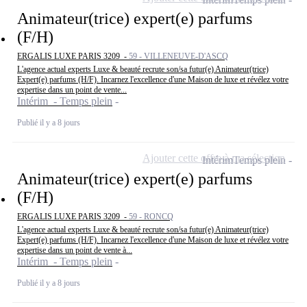
Animateur(trice) expert(e) parfums
(F/H)
ERGALIS LUXE PARIS 3209 -
59 - VILLENEUVE-D'ASCQ
L'agence actual experts Luxe & beauté recrute son/sa futur(e) Animateur(trice)
Expert(e) parfums (H/F). Incarnez l'excellence d'une Maison de luxe et révélez votre
expertise dans un point de vente...
Intérim - Temps plein
Publié il y a 8 jours
Ajouter cette offre à ma sélection
Intérim
Temps plein
Animateur(trice) expert(e) parfums
(F/H)
ERGALIS LUXE PARIS 3209 -
59 - RONCQ
L'agence actual experts Luxe & beauté recrute son/sa futur(e) Animateur(trice)
Expert(e) parfums (H/F). Incarnez l'excellence d'une Maison de luxe et révélez votre
expertise dans un point de vente à...
Intérim - Temps plein
Publié il y a 8 jours