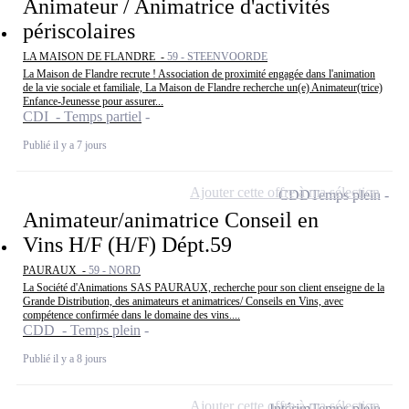
Animateur / Animatrice d'activités
périscolaires
LA MAISON DE FLANDRE -
59 - STEENVOORDE
La Maison de Flandre recrute ! Association de proximité engagée dans l'animation
de la vie sociale et familiale, La Maison de Flandre recherche un(e) Animateur(trice)
Enfance-Jeunesse pour assurer...
CDI - Temps partiel
Publié il y a 7 jours
Ajouter cette offre à ma sélection
CDD
Temps plein
Animateur/animatrice Conseil en
Vins H/F (H/F) Dépt.59
PAURAUX -
59 - NORD
La Société d'Animations SAS PAURAUX, recherche pour son client enseigne de la
Grande Distribution, des animateurs et animatrices/ Conseils en Vins, avec
compétence confirmée dans le domaine des vins....
CDD - Temps plein
Publié il y a 8 jours
Ajouter cette offre à ma sélection
Intérim
Temps plein