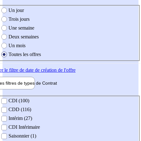
e création de l'offre
Un jour
Trois jours
Une semaine
Deux semaines
Un mois
Toutes les offres
er
le filtre de date de création de l'offre
les filtres de types de
Contrat
de contrat
CDI (100)
CDD (116)
Intérim (27)
CDI Intérimaire
Saisonnier (1)