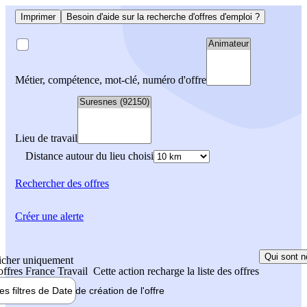
Imprimer
Besoin d'aide sur la recherche d'offres d'emploi ?
Métier, compétence, mot-clé, numéro d'offre
Lieu de travail
Distance autour du lieu choisi
Rechercher
des offres
Créer une alerte
Qui sont n
icher uniquement
 offres France Travail
Cette action recharge la liste des offres
les filtres de
Date de création
de l'offre