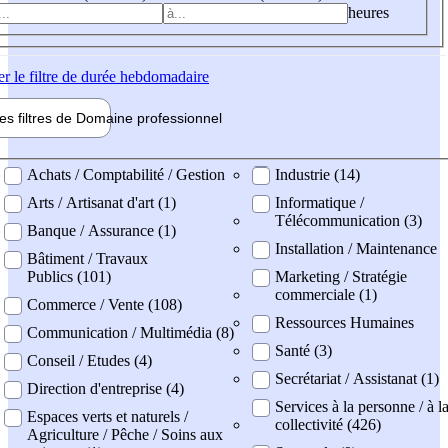
heures
er
le filtre de durée hebdomadaire
les filtres de
Domaine pro
fessionnel
ne professionel
Achats / Comptabilité / Gestion
Industrie (14)
Arts / Artisanat d'art (1)
Informatique /
Télécommunication (3)
Banque / Assurance (1)
Installation / Maintenance
Bâtiment / Travaux
Publics (101)
Marketing / Stratégie
commerciale (1)
Commerce / Vente (108)
Ressources Humaines
Communication / Multimédia (8)
Santé (3)
Conseil / Etudes (4)
Secrétariat / Assistanat (1)
Direction d'entreprise (4)
Services à la personne / à l
Espaces verts et naturels /
collectivité (426)
Agriculture / Pêche / Soins aux