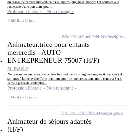
un réseau de centres ludo-éducatifs bilingues (anglais & français) et sommes à la
recherche d'une personne pour...
Profession libérale - Non renseigné
Publié il y a 12 jours
Ajouter cette offre à ma sélection
Profession libérale
Non renseigné
Animateur.trice pour enfants
mercredis - AUTO-
ENTREPRENEUR 75007 (H/F)
75 - PARIS 07
Nous sommes un réseau de centres ludo-éducatifs bilingues (anglais & français) et
sommes à la recherche d'une personne pour les mercredis dans notre centre à Paris
7ème à partir de septembre...
Profession libérale - Non renseigné
Publié il y a 12 jours
Ajouter cette offre à ma sélection
CDD
Temps plein
Animateur de séjours adaptés
(H/F)