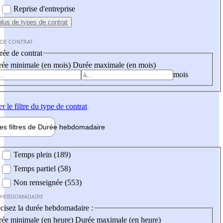
Reprise d'entreprise
plus
de types de contrat
 DE CONTRAT
ée de contrat
ée minimale (en mois)
Durée maximale (en mois)
mois
er
le filtre du type de contrat
les filtres de
Durée hebdo
madaire
 hebdomadaire
Temps plein (189)
Temps partiel (58)
Non renseignée (553)
 HEBDOMADAIRE
cisez la durée hebdomadaire :
ée minimale (en heure)
Durée maximale (en heure)