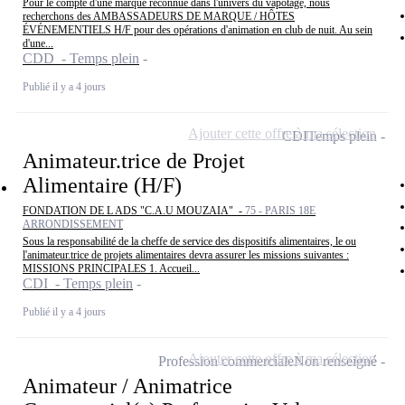
Pour le compte d'une marque reconnue dans l'univers du vapotage, nous
recherchons des AMBASSADEURS DE MARQUE / HÔTES
ÉVÉNEMENTIELS H/F pour des opérations d'animation en club de nuit. Au sein
d'une...
CDD - Temps plein
Publié il y a 4 jours
Ajouter cette offre à ma sélection
CDI
Temps plein
Animateur.trice de Projet
Alimentaire (H/F)
FONDATION DE L ADS "C.A.U MOUZAIA" -
75 - PARIS 18E
ARRONDISSEMENT
Sous la responsabilité de la cheffe de service des dispositifs alimentaires, le ou
l'animateur.trice de projets alimentaires devra assurer les missions suivantes :
MISSIONS PRINCIPALES 1. Accueil...
CDI - Temps plein
Publié il y a 4 jours
Ajouter cette offre à ma sélection
Profession commerciale
Non renseigné
Animateur / Animatrice