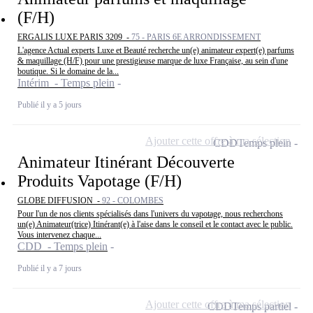
(F/H)
ERGALIS LUXE PARIS 3209 -
75 - PARIS 6E ARRONDISSEMENT
L'agence Actual experts Luxe et Beauté recherche un(e) animateur expert(e) parfums
& maquillage (H/F) pour une prestigieuse marque de luxe Française, au sein d'une
boutique. Si le domaine de la...
Intérim - Temps plein
Publié il y a 5 jours
Ajouter cette offre à ma sélection
CDD
Temps plein
Animateur Itinérant Découverte
Produits Vapotage (F/H)
GLOBE DIFFUSION -
92 - COLOMBES
Pour l'un de nos clients spécialisés dans l'univers du vapotage, nous recherchons
un(e) Animateur(trice) Itinérant(e) à l'aise dans le conseil et le contact avec le public.
Vous intervenez chaque...
CDD - Temps plein
Publié il y a 7 jours
Ajouter cette offre à ma sélection
CDD
Temps partiel