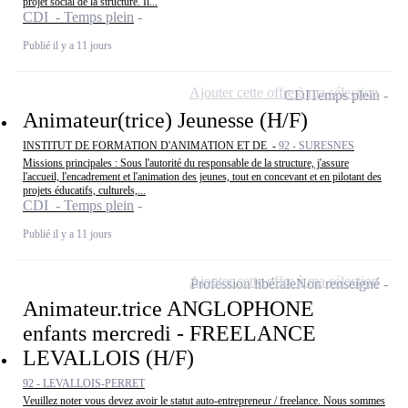
projet social de la structure. Il...
CDI - Temps plein
Publié il y a 11 jours
Ajouter cette offre à ma sélection
CDI
Temps plein
Animateur(trice) Jeunesse (H/F)
INSTITUT DE FORMATION D'ANIMATION ET DE -
92 - SURESNES
Missions principales : Sous l'autorité du responsable de la structure, j'assure
l'accueil, l'encadrement et l'animation des jeunes, tout en concevant et en pilotant des
projets éducatifs, culturels,...
CDI - Temps plein
Publié il y a 11 jours
Ajouter cette offre à ma sélection
Profession libérale
Non renseigné
Animateur.trice ANGLOPHONE
enfants mercredi - FREELANCE
LEVALLOIS (H/F)
92 - LEVALLOIS-PERRET
Veuillez noter vous devez avoir le statut auto-entrepreneur / freelance. Nous sommes