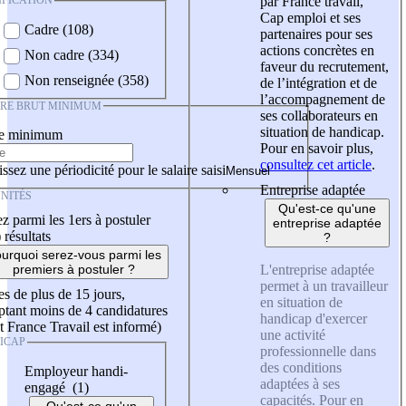
IFICATION
par France travail,
Cap emploi et ses
Cadre (108)
partenaires pour ses
actions concrètes en
Non cadre (334)
faveur du recrutement,
Non renseignée (358)
de l’intégration et de
l’accompagnement de
IRE BRUT MINIMUM
ses collaborateurs en
situation de handicap.
re minimum
Pour en savoir plus,
consultez cet article
.
ssez une périodicité pour le salaire saisi
Entreprise adaptée
NITÉS
Qu'est-ce qu'une
z parmi les 1ers à postuler
entreprise adaptée
)
résultats
?
urquoi serez-vous parmi les
L'entreprise adaptée
premiers à postuler ?
permet à un travailleur
es de plus de 15 jours,
en situation de
tant moins de 4 candidatures
handicap d'exercer
t France Travail est informé)
une activité
ICAP
professionnelle dans
des conditions
Employeur handi-
adaptées à ses
engagé (1)
capacités. Pour en
Qu'est-ce qu'un