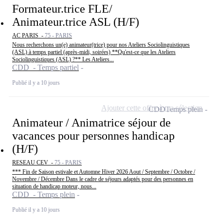
Formateur.trice FLE/
Animateur.trice ASL (H/F)
AC PARIS -
75 - PARIS
Nous recherchons un(e) animateur(trice) pour nos Ateliers Sociolinguistiques
(ASL) à temps partiel (après-midi, soirées) **Qu'est-ce que les Ateliers
Sociolinguistiques (ASL) ?** Les Ateliers...
CDD - Temps partiel
Publié il y a 10 jours
Ajouter cette offre à ma sélection
CDD
Temps plein
Animateur / Animatrice séjour de
vacances pour personnes handicap
(H/F)
RESEAU CEV -
75 - PARIS
*** Fin de Saison estivale et Automne Hiver 2026 Aout / Septembre / Octobre /
Novembre / Décembre Dans le cadre de séjours adaptés pour des personnes en
situation de handicap moteur, nous...
CDD - Temps plein
Publié il y a 10 jours