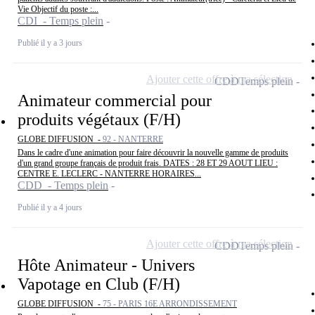
Vie Objectif du poste :...
CDI - Temps plein
Publié il y a 3 jours
Ajouter cette offre à ma sélection
CDD
Temps plein
Animateur commercial pour
produits végétaux (F/H)
GLOBE DIFFUSION -
92 - NANTERRE
Dans le cadre d'une animation pour faire découvrir la nouvelle gamme de produits
d'un grand groupe français de produit frais. DATES : 28 ET 29 AOUT LIEU :
CENTRE E. LECLERC - NANTERRE HORAIRES...
CDD - Temps plein
Publié il y a 4 jours
Ajouter cette offre à ma sélection
CDD
Temps plein
Hôte Animateur - Univers
Vapotage en Club (F/H)
GLOBE DIFFUSION -
75 - PARIS 16E ARRONDISSEMENT