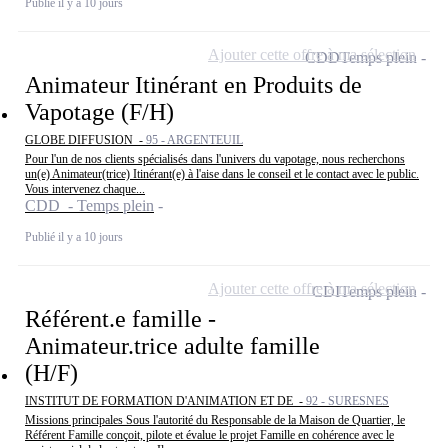
Publié il y a 10 jours
Ajouter cette offre à ma sélection
CDD
Temps plein
Animateur Itinérant en Produits de
Vapotage (F/H)
GLOBE DIFFUSION -
95 - ARGENTEUIL
Pour l'un de nos clients spécialisés dans l'univers du vapotage, nous recherchons
un(e) Animateur(trice) Itinérant(e) à l'aise dans le conseil et le contact avec le public.
Vous intervenez chaque...
CDD - Temps plein
Publié il y a 10 jours
Ajouter cette offre à ma sélection
CDI
Temps plein
Référent.e famille -
Animateur.trice adulte famille
(H/F)
INSTITUT DE FORMATION D'ANIMATION ET DE -
92 - SURESNES
Missions principales Sous l'autorité du Responsable de la Maison de Quartier, le
Référent Famille conçoit, pilote et évalue le projet Famille en cohérence avec le