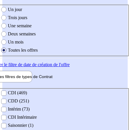
e création de l'offre
Un jour
Trois jours
Une semaine
Deux semaines
Un mois
Toutes les offres
er
le filtre de date de création de l'offre
les filtres de types de
Contrat
de contrat
CDI (469)
CDD (251)
Intérim (73)
CDI Intérimaire
Saisonnier (1)