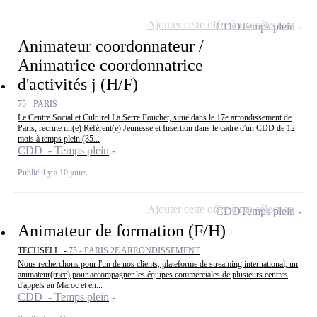
Ajouter cette offre à ma sélection
CDD
Temps plein
Animateur coordonnateur /
Animatrice coordonnatrice
d'activités j (H/F)
75 - PARIS
Le Centre Social et Culturel La Serre Pouchet, situé dans le 17e arrondissement de
Paris, recrute un(e) Référent(e) Jeunesse et Insertion dans le cadre d'un CDD de 12
mois à temps plein (35...
CDD - Temps plein
Publié il y a 10 jours
Ajouter cette offre à ma sélection
CDD
Temps plein
Animateur de formation (F/H)
TECHSELL -
75 - PARIS 2E ARRONDISSEMENT
Nous recherchons pour l'un de nos clients, plateforme de streaming international, un
animateur(trice) pour accompagner les équipes commerciales de plusieurs centres
d'appels au Maroc et en...
CDD - Temps plein