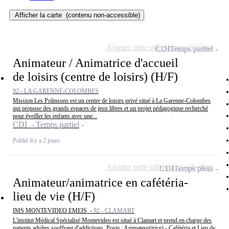
Afficher la carte
(contenu non-accessible)
Ajouter cette offre à ma sélection
CDI
Temps partiel
Animateur / Animatrice d'accueil
de loisirs (centre de loisirs) (H/F)
92 - LA GARENNE-COLOMBES
Mission Les Polinsons est un centre de loisirs privé situé à La Garenne-Colombes
qui propose des grands espaces de jeux libres et un projet pédagogique recherché
pour éveiller les enfants avec une...
CDI - Temps partiel
Publié il y a 2 jours
Ajouter cette offre à ma sélection
CDI
Temps plein
Animateur/animatrice en cafétéria-
lieu de vie (H/F)
IMS MONTEVIDEO EMEIS -
92 - CLAMART
L'institut Médical Spécialisé Montevideo est situé à Clamart et prend en charge des
patients adultes souffrant d'addictions. Poste : Animateur(trice) - Cafétéria et Lieu de