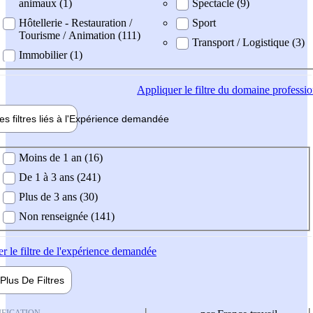
animaux (1)
Spectacle (9)
Hôtellerie - Restauration /
Sport
Tourisme / Animation (111)
Transport / Logistique (3)
Immobilier (1)
Appliquer
le filtre du domaine professi
es filtres liés à l'
Expérience
demandée
ience demandée
Moins de 1 an (16)
De 1 à 3 ans (241)
Plus de 3 ans (30)
Non renseignée (141)
er
le filtre de l'expérience demandée
Plus De
Filtres