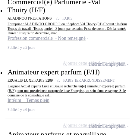
Commercial(e) Parfumerie -Val
Thoiry (H/F)
ALADINOO PRESTATIONS -
75 - PARIS
Entreprise : ALADINOO GROUP Lieu : Sephora Val Thoiry (01) Contrat : Intérim
Temps de travail : Temps partiel - 3 jours par semaine Prise de poste : Dès la rentrée
Durée : Jusqu'à fin décembre, avec...
Profession commerciale - Non renseigné
Publié il y a 5 jours
Ajouter cette offre à ma sélection
Intérim
Temps plein
Animateur expert parfum (F/H)
ERGALIS LUXE PARIS 3209 -
75 - PARIS 1ER ARRONDISSEMENT
L'agence Actual experts Luxe et Beauté recherche un(e) animateur expert(e) parfum
(H/F) pour une prestigieuse marque de luxe Française, au sein d'une enseigne. Si le
domaine de la cosmétique est...
Intérim - Temps plein
Publié il y a 6 jours
Ajouter cette offre à ma sélection
Intérim
Temps plein
Animateur parfums et maquillage