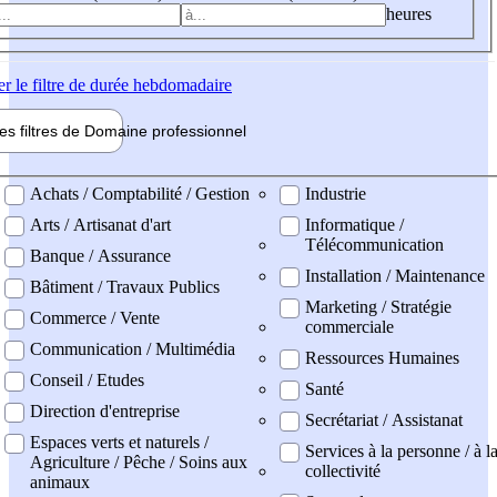
heures
er
le filtre de durée hebdomadaire
les filtres de
Domaine pro
fessionnel
ne professionel
Achats / Comptabilité / Gestion
Industrie
Arts / Artisanat d'art
Informatique /
Télécommunication
Banque / Assurance
Installation / Maintenance
Bâtiment / Travaux Publics
Marketing / Stratégie
Commerce / Vente
commerciale
Communication / Multimédia
Ressources Humaines
Conseil / Etudes
Santé
Direction d'entreprise
Secrétariat / Assistanat
Espaces verts et naturels /
Services à la personne / à l
Agriculture / Pêche / Soins aux
collectivité
animaux