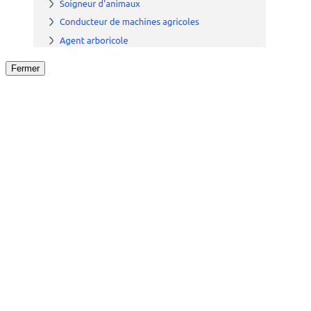
Fermer
Fermer
le détail de l'offre
/
Offre
sur
Offre précéden