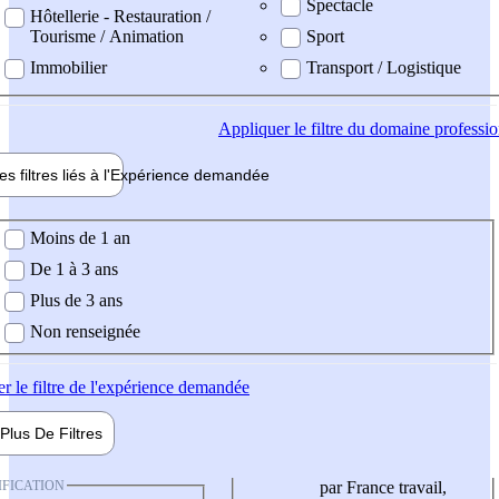
Spectacle
Hôtellerie - Restauration /
Tourisme / Animation
Sport
Immobilier
Transport / Logistique
Appliquer
le filtre du domaine professi
es filtres liés à l'
Expérience
demandée
ience demandée
Moins de 1 an
De 1 à 3 ans
Plus de 3 ans
Non renseignée
er
le filtre de l'expérience demandée
Plus De
Filtres
IFICATION
par France travail,