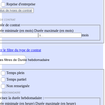
Reprise d'entreprise
plus
de types de contrat
 DE CONTRAT
ée de contrat
ée minimale (en mois)
Durée maximale (en mois)
mois
er
le filtre du type de contrat
les filtres de
Durée hebdo
madaire
 hebdomadaire
Temps plein
Temps partiel
Non renseignée
 HEBDOMADAIRE
cisez la durée hebdomadaire :
ée minimale (en heure)
Durée maximale (en heure)