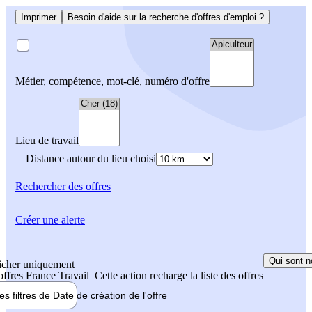
Imprimer
Besoin d'aide sur la recherche d'offres d'emploi ?
Métier, compétence, mot-clé, numéro d'offre
Lieu de travail
Distance autour du lieu choisi
Rechercher
des offres
Créer une alerte
Qui sont n
icher uniquement
 offres France Travail
Cette action recharge la liste des offres
les filtres de
Date de création
de l'offre