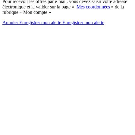
Pour recevoir les offres par e-mail, vous devez saisir votre adresse
électronique et la valider sur la page «
Mes coordonnées
» de la
rubrique « Mon compte »
Annuler
Enregistrer mon alerte
Enregistrer
mon alerte