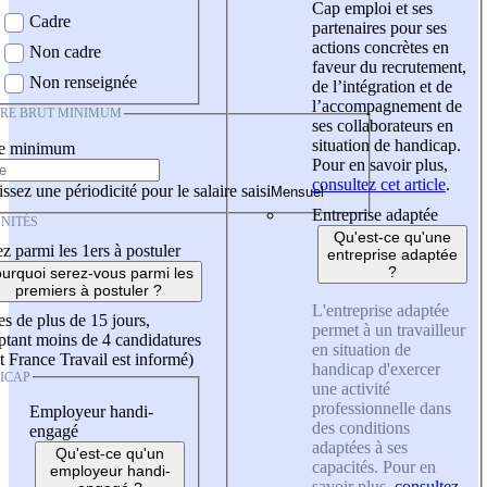
Cap emploi et ses
Cadre
partenaires pour ses
actions concrètes en
Non cadre
faveur du recrutement,
Non renseignée
de l’intégration et de
l’accompagnement de
IRE BRUT MINIMUM
ses collaborateurs en
situation de handicap.
re minimum
Pour en savoir plus,
consultez cet article
.
ssez une périodicité pour le salaire saisi
Entreprise adaptée
NITÉS
Qu'est-ce qu'une
z parmi les 1ers à postuler
entreprise adaptée
?
urquoi serez-vous parmi les
premiers à postuler ?
L'entreprise adaptée
es de plus de 15 jours,
permet à un travailleur
tant moins de 4 candidatures
en situation de
t France Travail est informé)
handicap d'exercer
ICAP
une activité
professionnelle dans
Employeur handi-
des conditions
engagé
adaptées à ses
Qu'est-ce qu'un
capacités. Pour en
employeur handi-
savoir plus,
consultez