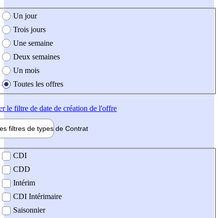
e création de l'offre
Un jour
Trois jours
Une semaine
Deux semaines
Un mois
Toutes les offres
er
le filtre de date de création de l'offre
les filtres de types de
Contrat
de contrat
CDI
CDD
Intérim
CDI Intérimaire
Saisonnier