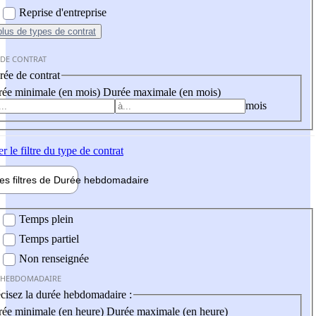
Reprise d'entreprise
plus
de types de contrat
 DE CONTRAT
ée de contrat
ée minimale (en mois)
Durée maximale (en mois)
mois
er
le filtre du type de contrat
les filtres de
Durée hebdo
madaire
 hebdomadaire
Temps plein
Temps partiel
Non renseignée
 HEBDOMADAIRE
cisez la durée hebdomadaire :
ée minimale (en heure)
Durée maximale (en heure)