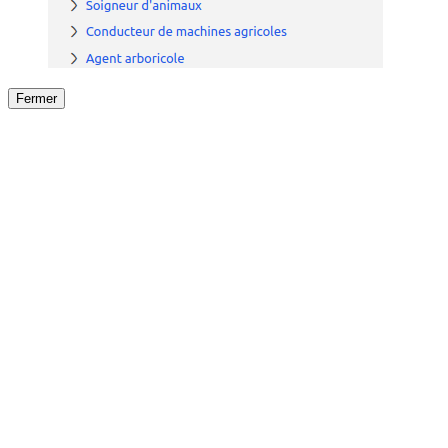
Fermer
Fermer
le détail de l'offre
/
Offre
sur
Offre précéden