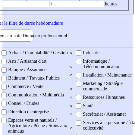
heures
er
le filtre de durée hebdomadaire
les filtres de
Domaine pro
fessionnel
ne professionel
Achats / Comptabilité / Gestion
Industrie
Arts / Artisanat d'art
Informatique /
Télécommunication
Banque / Assurance
Installation / Maintenance
Bâtiment / Travaux Publics
Marketing / Stratégie
Commerce / Vente
commerciale
Communication / Multimédia
Ressources Humaines
Conseil / Etudes
Santé
Direction d'entreprise
Secrétariat / Assistanat
Espaces verts et naturels /
Services à la personne / à l
Agriculture / Pêche / Soins aux
collectivité
animaux