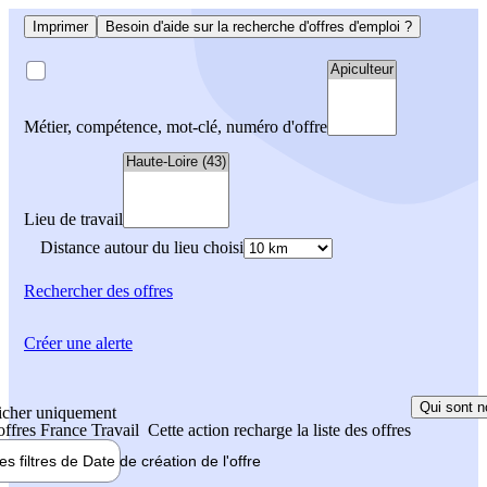
Imprimer
Besoin d'aide sur la recherche d'offres d'emploi ?
Métier, compétence, mot-clé, numéro d'offre
Lieu de travail
Distance autour du lieu choisi
Rechercher
des offres
Créer une alerte
Qui sont n
icher uniquement
 offres France Travail
Cette action recharge la liste des offres
les filtres de
Date de création
de l'offre