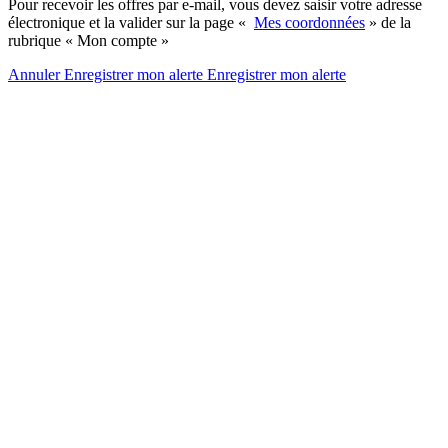
Pour recevoir les offres par e-mail, vous devez saisir votre adresse
électronique et la valider sur la page «
Mes coordonnées
» de la
rubrique « Mon compte »
Annuler
Enregistrer mon alerte
Enregistrer
mon alerte