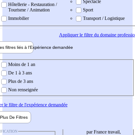
Spectacle
Hôtellerie - Restauration /
Tourisme / Animation
Sport
Immobilier
Transport / Logistique
Appliquer
le filtre du domaine professi
es filtres liés à l'
Expérience
demandée
ience demandée
Moins de 1 an
De 1 à 3 ans
Plus de 3 ans
Non renseignée
er
le filtre de l'expérience demandée
Plus De
Filtres
IFICATION
par France travail,