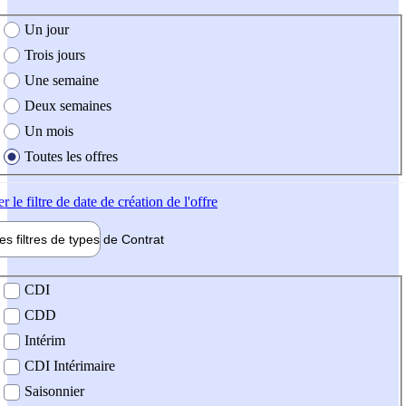
e création de l'offre
Un jour
Trois jours
Une semaine
Deux semaines
Un mois
Toutes les offres
er
le filtre de date de création de l'offre
les filtres de types de
Contrat
de contrat
CDI
CDD
Intérim
CDI Intérimaire
Saisonnier