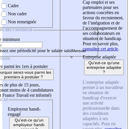
Cap emploi et ses
Cadre
partenaires pour ses
actions concrètes en
Non cadre
faveur du recrutement,
Non renseignée
de l’intégration et de
l’accompagnement de
IRE BRUT MINIMUM
ses collaborateurs en
situation de handicap.
re minimum
Pour en savoir plus,
consultez cet article
.
ssez une périodicité pour le salaire saisi
Entreprise adaptée
NITÉS
Qu'est-ce qu'une
z parmi les 1ers à postuler
entreprise adaptée
?
urquoi serez-vous parmi les
premiers à postuler ?
L'entreprise adaptée
es de plus de 15 jours,
permet à un travailleur
tant moins de 4 candidatures
en situation de
t France Travail est informé)
handicap d'exercer
ICAP
une activité
professionnelle dans
Employeur handi-
des conditions
engagé
adaptées à ses
Qu'est-ce qu'un
capacités. Pour en
employeur handi-
savoir plus,
consultez