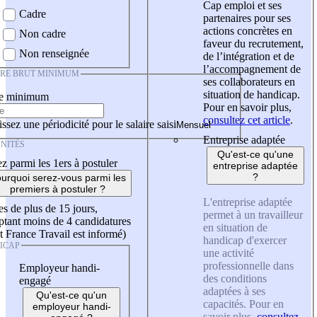
Cap emploi et ses
Cadre
partenaires pour ses
actions concrètes en
Non cadre
faveur du recrutement,
Non renseignée
de l’intégration et de
l’accompagnement de
IRE BRUT MINIMUM
ses collaborateurs en
situation de handicap.
re minimum
Pour en savoir plus,
consultez cet article
.
ssez une périodicité pour le salaire saisi
Entreprise adaptée
NITÉS
Qu'est-ce qu'une
z parmi les 1ers à postuler
entreprise adaptée
?
urquoi serez-vous parmi les
premiers à postuler ?
L'entreprise adaptée
es de plus de 15 jours,
permet à un travailleur
tant moins de 4 candidatures
en situation de
t France Travail est informé)
handicap d'exercer
ICAP
une activité
professionnelle dans
Employeur handi-
des conditions
engagé
adaptées à ses
Qu'est-ce qu'un
capacités. Pour en
employeur handi-
savoir plus,
consultez