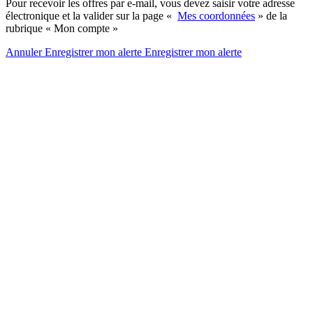
Pour recevoir les offres par e-mail, vous devez saisir votre adresse
électronique et la valider sur la page «
Mes coordonnées
» de la
rubrique « Mon compte »
Annuler
Enregistrer mon alerte
Enregistrer
mon alerte