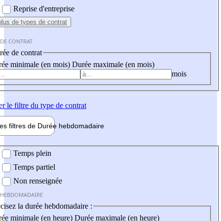
Reprise d'entreprise
plus
de types de contrat
 DE CONTRAT
ée de contrat
ée minimale (en mois)
Durée maximale (en mois)
mois
er
le filtre du type de contrat
les filtres de
Durée hebdo
madaire
 hebdomadaire
Temps plein
Temps partiel
Non renseignée
 HEBDOMADAIRE
cisez la durée hebdomadaire :
ée minimale (en heure)
Durée maximale (en heure)