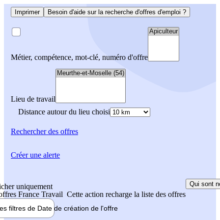
Imprimer
Besoin d'aide sur la recherche d'offres d'emploi ?
Métier, compétence, mot-clé, numéro d'offre
Lieu de travail
Distance autour du lieu choisi
Rechercher
des offres
Créer une alerte
Qui sont n
icher uniquement
 offres France Travail
Cette action recharge la liste des offres
les filtres de
Date de création
de l'offre