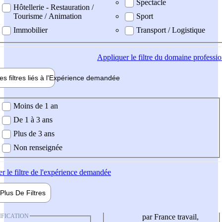
Spectacle
Hôtellerie - Restauration /
Tourisme / Animation
Sport
Immobilier
Transport / Logistique
Appliquer
le filtre du domaine professi
es filtres liés à l'
Expérience
demandée
ience demandée
Moins de 1 an
De 1 à 3 ans
Plus de 3 ans
Non renseignée
er
le filtre de l'expérience demandée
Plus De
Filtres
IFICATION
par France travail,