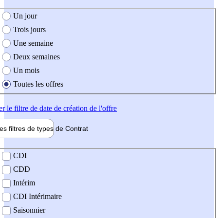
e création de l'offre
Un jour
Trois jours
Une semaine
Deux semaines
Un mois
Toutes les offres
er
le filtre de date de création de l'offre
les filtres de types de
Contrat
de contrat
CDI
CDD
Intérim
CDI Intérimaire
Saisonnier