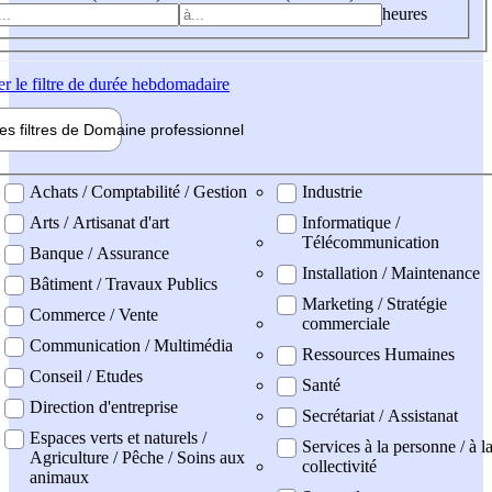
heures
er
le filtre de durée hebdomadaire
les filtres de
Domaine pro
fessionnel
ne professionel
Achats / Comptabilité / Gestion
Industrie
Arts / Artisanat d'art
Informatique /
Télécommunication
Banque / Assurance
Installation / Maintenance
Bâtiment / Travaux Publics
Marketing / Stratégie
Commerce / Vente
commerciale
Communication / Multimédia
Ressources Humaines
Conseil / Etudes
Santé
Direction d'entreprise
Secrétariat / Assistanat
Espaces verts et naturels /
Services à la personne / à l
Agriculture / Pêche / Soins aux
collectivité
animaux