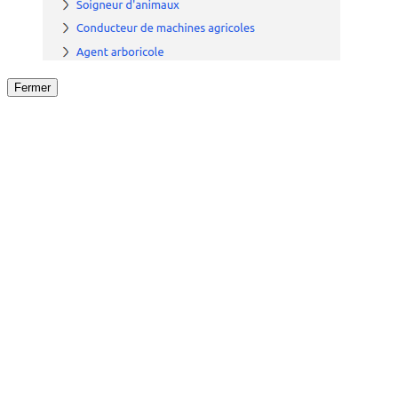
Fermer
Fermer
le détail de l'offre
/
Offre
sur
Offre précéden