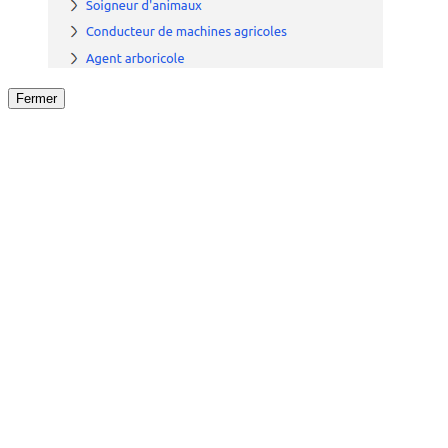
Fermer
Fermer
le détail de l'offre
/
Offre
sur
Offre précéden