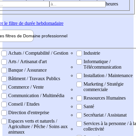
heures
er
le filtre de durée hebdomadaire
les filtres de
Domaine pro
fessionnel
ne professionel
Achats / Comptabilité / Gestion
Industrie
Arts / Artisanat d'art
Informatique /
Télécommunication
Banque / Assurance
Installation / Maintenance
Bâtiment / Travaux Publics
Marketing / Stratégie
Commerce / Vente
commerciale
Communication / Multimédia
Ressources Humaines
Conseil / Etudes
Santé
Direction d'entreprise
Secrétariat / Assistanat
Espaces verts et naturels /
Services à la personne / à l
Agriculture / Pêche / Soins aux
collectivité
animaux