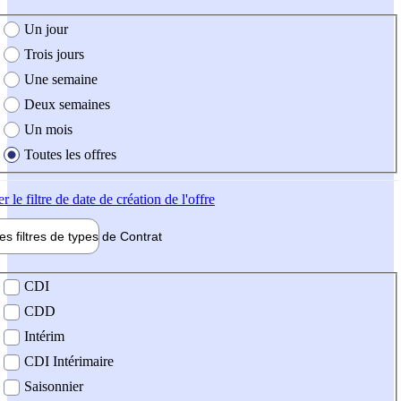
e création de l'offre
Un jour
Trois jours
Une semaine
Deux semaines
Un mois
Toutes les offres
er
le filtre de date de création de l'offre
les filtres de types de
Contrat
de contrat
CDI
CDD
Intérim
CDI Intérimaire
Saisonnier