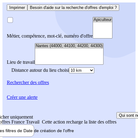
Imprimer
Besoin d'aide sur la recherche d'offres d'emploi ?
Métier, compétence, mot-clé, numéro d'offre
Lieu de travail
Distance autour du lieu choisi
Rechercher
des offres
Créer une alerte
Qui sont n
icher uniquement
 offres France Travail
Cette action recharge la liste des offres
les filtres de
Date de création
de l'offre