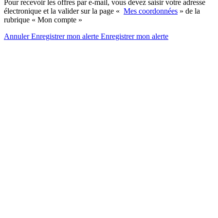
Pour recevoir les offres par e-mail, vous devez saisir votre adresse
électronique et la valider sur la page «
Mes coordonnées
» de la
rubrique « Mon compte »
Annuler
Enregistrer mon alerte
Enregistrer
mon alerte