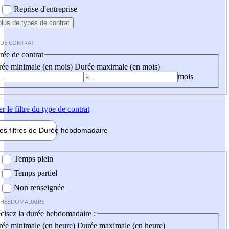
Reprise d'entreprise
plus
de types de contrat
 DE CONTRAT
ée de contrat
ée minimale (en mois)
Durée maximale (en mois)
mois
er
le filtre du type de contrat
les filtres de
Durée hebdo
madaire
 hebdomadaire
Temps plein
Temps partiel
Non renseignée
 HEBDOMADAIRE
cisez la durée hebdomadaire :
ée minimale (en heure)
Durée maximale (en heure)