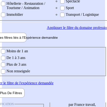
Spectacle
Hôtellerie - Restauration /
Tourisme / Animation
Sport
Immobilier
Transport / Logistique
Appliquer
le filtre du domaine professi
es filtres liés à l'
Expérience
demandée
ience demandée
Moins de 1 an
De 1 à 3 ans
Plus de 3 ans
Non renseignée
er
le filtre de l'expérience demandée
Plus De
Filtres
IFICATION
par France travail,