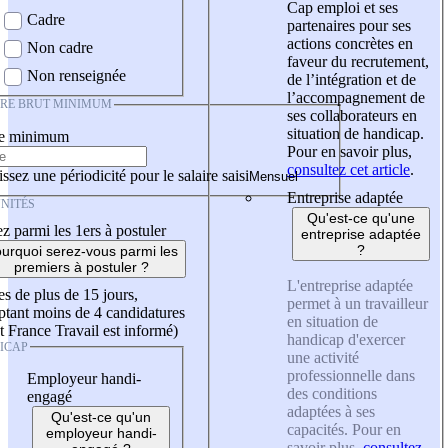
Cap emploi et ses
Cadre
partenaires pour ses
actions concrètes en
Non cadre
faveur du recrutement,
Non renseignée
de l’intégration et de
l’accompagnement de
IRE BRUT MINIMUM
ses collaborateurs en
situation de handicap.
re minimum
Pour en savoir plus,
consultez cet article
.
ssez une périodicité pour le salaire saisi
Entreprise adaptée
NITÉS
Qu'est-ce qu'une
z parmi les 1ers à postuler
entreprise adaptée
?
urquoi serez-vous parmi les
premiers à postuler ?
L'entreprise adaptée
es de plus de 15 jours,
permet à un travailleur
tant moins de 4 candidatures
en situation de
t France Travail est informé)
handicap d'exercer
ICAP
une activité
professionnelle dans
Employeur handi-
des conditions
engagé
adaptées à ses
Qu'est-ce qu'un
capacités. Pour en
employeur handi-
savoir plus,
consultez