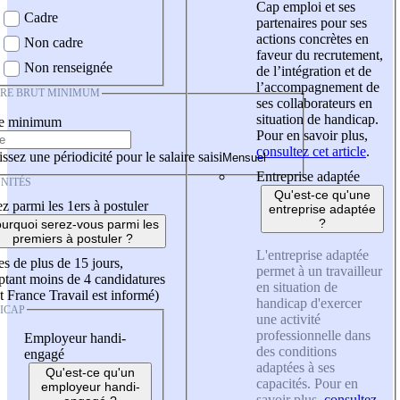
Cap emploi et ses
Cadre
partenaires pour ses
actions concrètes en
Non cadre
faveur du recrutement,
Non renseignée
de l’intégration et de
l’accompagnement de
IRE BRUT MINIMUM
ses collaborateurs en
situation de handicap.
re minimum
Pour en savoir plus,
consultez cet article
.
ssez une périodicité pour le salaire saisi
Entreprise adaptée
NITÉS
Qu'est-ce qu'une
z parmi les 1ers à postuler
entreprise adaptée
?
urquoi serez-vous parmi les
premiers à postuler ?
L'entreprise adaptée
es de plus de 15 jours,
permet à un travailleur
tant moins de 4 candidatures
en situation de
t France Travail est informé)
handicap d'exercer
ICAP
une activité
professionnelle dans
Employeur handi-
des conditions
engagé
adaptées à ses
Qu'est-ce qu'un
capacités. Pour en
employeur handi-
savoir plus,
consultez