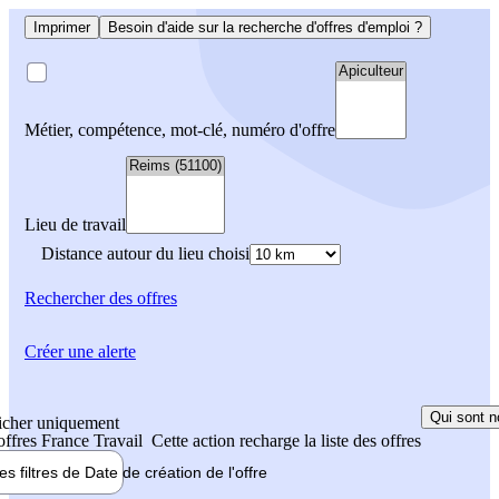
Imprimer
Besoin d'aide sur la recherche d'offres d'emploi ?
Métier, compétence, mot-clé, numéro d'offre
Lieu de travail
Distance autour du lieu choisi
Rechercher
des offres
Créer une alerte
Qui sont n
icher uniquement
 offres France Travail
Cette action recharge la liste des offres
les filtres de
Date de création
de l'offre