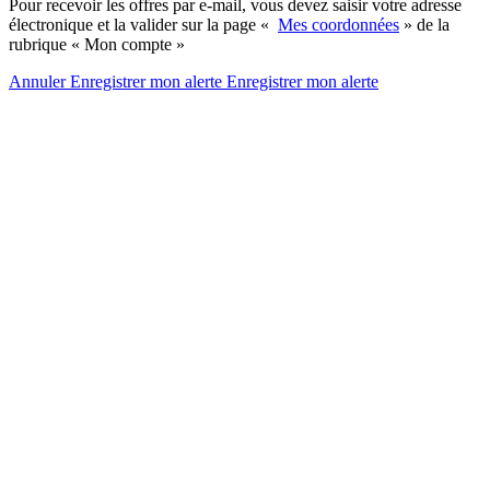
Pour recevoir les offres par e-mail, vous devez saisir votre adresse
électronique et la valider sur la page «
Mes coordonnées
» de la
rubrique « Mon compte »
Annuler
Enregistrer mon alerte
Enregistrer
mon alerte