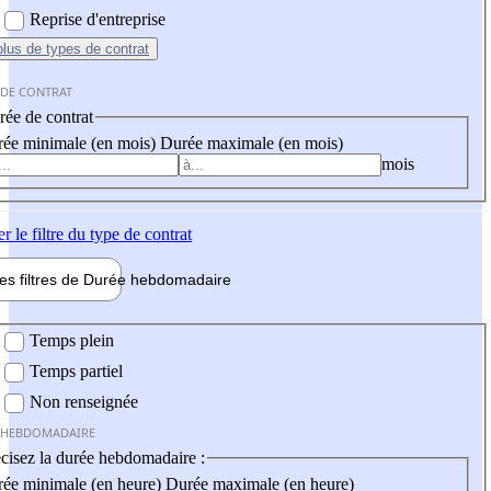
Reprise d'entreprise
plus
de types de contrat
 DE CONTRAT
ée de contrat
ée minimale (en mois)
Durée maximale (en mois)
mois
er
le filtre du type de contrat
les filtres de
Durée hebdo
madaire
 hebdomadaire
Temps plein
Temps partiel
Non renseignée
 HEBDOMADAIRE
cisez la durée hebdomadaire :
ée minimale (en heure)
Durée maximale (en heure)