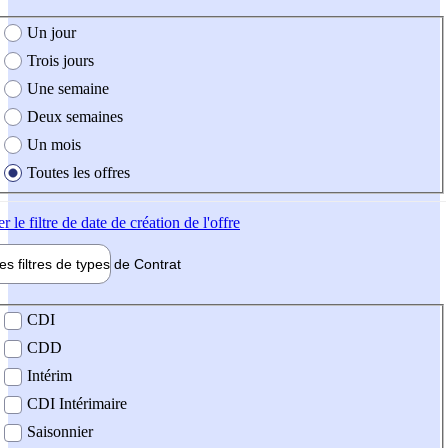
e création de l'offre
Un jour
Trois jours
Une semaine
Deux semaines
Un mois
Toutes les offres
er
le filtre de date de création de l'offre
les filtres de types de
Contrat
de contrat
CDI
CDD
Intérim
CDI Intérimaire
Saisonnier