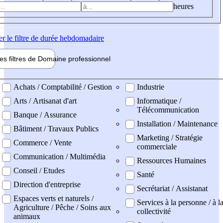
heures
er
le filtre de durée hebdomadaire
les filtres de
Domaine pro
fessionnel
ne professionel
Achats / Comptabilité / Gestion
Industrie
Arts / Artisanat d'art
Informatique /
Télécommunication
Banque / Assurance
Installation / Maintenance
Bâtiment / Travaux Publics
Marketing / Stratégie
Commerce / Vente
commerciale
Communication / Multimédia
Ressources Humaines
Conseil / Etudes
Santé
Direction d'entreprise
Secrétariat / Assistanat
Espaces verts et naturels /
Services à la personne / à l
Agriculture / Pêche / Soins aux
collectivité
animaux