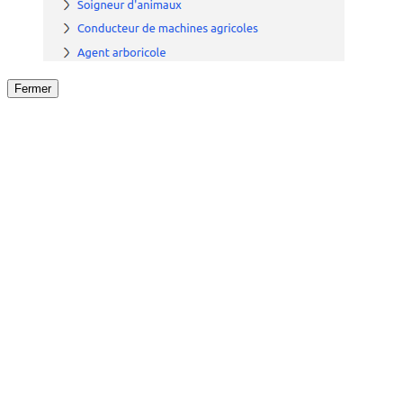
Fermer
Fermer
le détail de l'offre
/
Offre
sur
Offre précéden