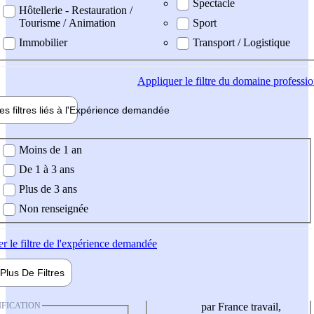
Spectacle
Hôtellerie - Restauration /
Tourisme / Animation
Sport
Immobilier
Transport / Logistique
Appliquer
le filtre du domaine professi
es filtres liés à l'
Expérience
demandée
ience demandée
Moins de 1 an
De 1 à 3 ans
Plus de 3 ans
Non renseignée
er
le filtre de l'expérience demandée
Plus De
Filtres
IFICATION
par France travail,