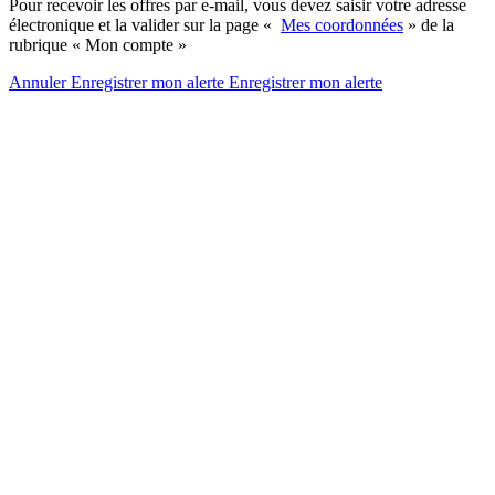
Pour recevoir les offres par e-mail, vous devez saisir votre adresse
électronique et la valider sur la page «
Mes coordonnées
» de la
rubrique « Mon compte »
Annuler
Enregistrer mon alerte
Enregistrer
mon alerte