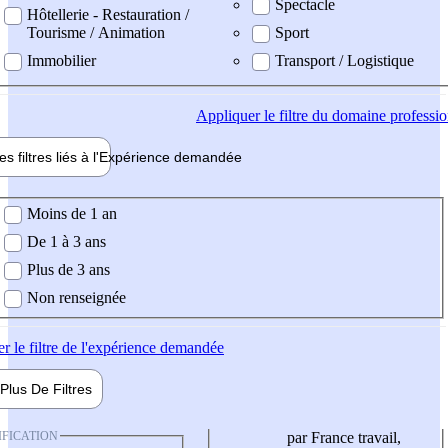
Spectacle
Hôtellerie - Restauration /
Tourisme / Animation
Sport
Immobilier
Transport / Logistique
Appliquer
le filtre du domaine professi
es filtres liés à l'
Expérience
demandée
ience demandée
Moins de 1 an
De 1 à 3 ans
Plus de 3 ans
Non renseignée
er
le filtre de l'expérience demandée
Plus De
Filtres
IFICATION
par France travail,