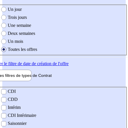
e création de l'offre
Un jour
Trois jours
Une semaine
Deux semaines
Un mois
Toutes les offres
er
le filtre de date de création de l'offre
les filtres de types de
Contrat
de contrat
CDI
CDD
Intérim
CDI Intérimaire
Saisonnier