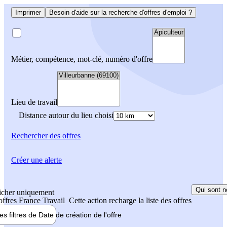
Imprimer
Besoin d'aide sur la recherche d'offres d'emploi ?
Métier, compétence, mot-clé, numéro d'offre
Lieu de travail
Distance autour du lieu choisi
Rechercher
des offres
Créer une alerte
Qui sont n
icher uniquement
 offres France Travail
Cette action recharge la liste des offres
les filtres de
Date de création
de l'offre