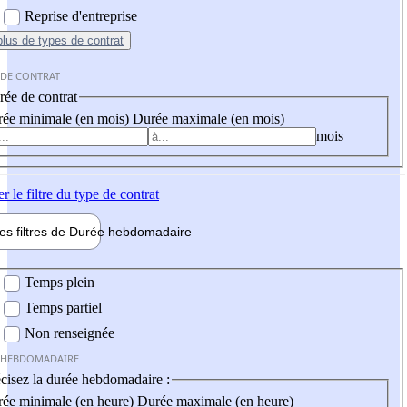
Reprise d'entreprise
plus
de types de contrat
 DE CONTRAT
ée de contrat
ée minimale (en mois)
Durée maximale (en mois)
mois
er
le filtre du type de contrat
les filtres de
Durée hebdo
madaire
 hebdomadaire
Temps plein
Temps partiel
Non renseignée
 HEBDOMADAIRE
cisez la durée hebdomadaire :
ée minimale (en heure)
Durée maximale (en heure)