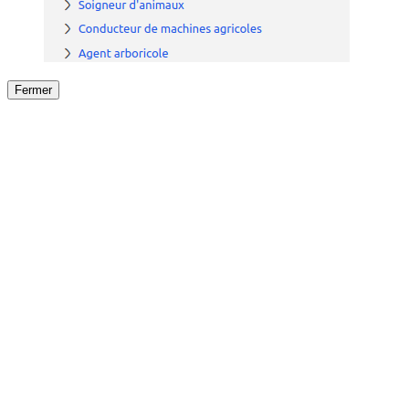
Fermer
Fermer
le détail de l'offre
/
Offre
sur
Offre précéden