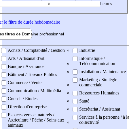
heures
er
le filtre de durée hebdomadaire
les filtres de
Domaine pro
fessionnel
ne professionel
Achats / Comptabilité / Gestion
Industrie
Arts / Artisanat d'art
Informatique /
Télécommunication
Banque / Assurance
Installation / Maintenance
Bâtiment / Travaux Publics
Marketing / Stratégie
Commerce / Vente
commerciale
Communication / Multimédia
Ressources Humaines
Conseil / Etudes
Santé
Direction d'entreprise
Secrétariat / Assistanat
Espaces verts et naturels /
Services à la personne / à l
Agriculture / Pêche / Soins aux
collectivité
animaux