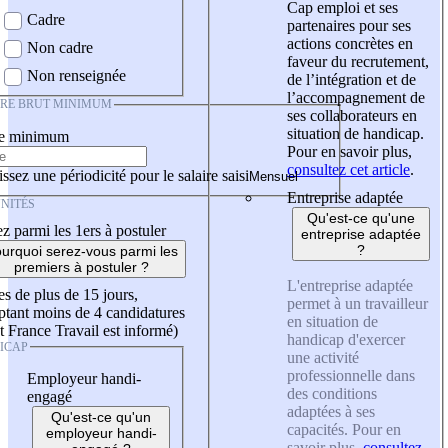
Cap emploi et ses
Cadre
partenaires pour ses
actions concrètes en
Non cadre
faveur du recrutement,
Non renseignée
de l’intégration et de
l’accompagnement de
IRE BRUT MINIMUM
ses collaborateurs en
situation de handicap.
re minimum
Pour en savoir plus,
consultez cet article
.
ssez une périodicité pour le salaire saisi
Entreprise adaptée
NITÉS
Qu'est-ce qu'une
z parmi les 1ers à postuler
entreprise adaptée
?
urquoi serez-vous parmi les
premiers à postuler ?
L'entreprise adaptée
es de plus de 15 jours,
permet à un travailleur
tant moins de 4 candidatures
en situation de
t France Travail est informé)
handicap d'exercer
ICAP
une activité
professionnelle dans
Employeur handi-
des conditions
engagé
adaptées à ses
Qu'est-ce qu'un
capacités. Pour en
employeur handi-
savoir plus,
consultez