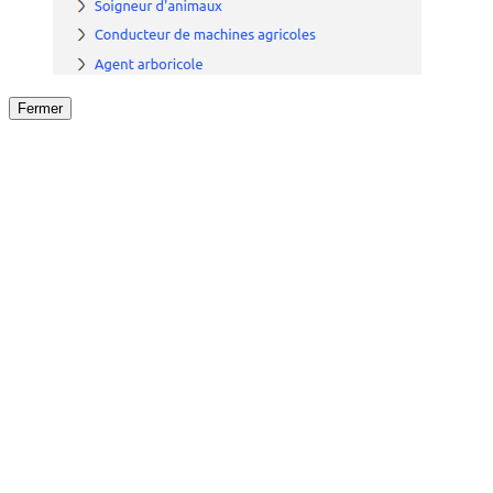
Fermer
Fermer
le détail de l'offre
/
Offre
sur
Offre précéden