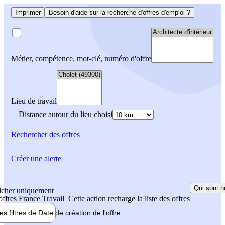
Imprimer
Besoin d'aide sur la recherche d'offres d'emploi ?
Métier, compétence, mot-clé, numéro d'offre
Lieu de travail
Distance autour du lieu choisi
Rechercher
des offres
Créer une alerte
Qui sont n
icher uniquement
 offres France Travail
Cette action recharge la liste des offres
les filtres de
Date de création
de l'offre