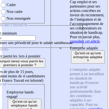
Cap emploi et ses
Cadre
partenaires pour ses
actions concrètes en
Non cadre
faveur du recrutement,
Non renseignée
de l’intégration et de
l’accompagnement de
IRE BRUT MINIMUM
ses collaborateurs en
situation de handicap.
re minimum
Pour en savoir plus,
consultez cet article
.
ssez une périodicité pour le salaire saisi
Entreprise adaptée
NITÉS
Qu'est-ce qu'une
z parmi les 1ers à postuler
entreprise adaptée
?
urquoi serez-vous parmi les
premiers à postuler ?
L'entreprise adaptée
es de plus de 15 jours,
permet à un travailleur
tant moins de 4 candidatures
en situation de
t France Travail est informé)
handicap d'exercer
ICAP
une activité
professionnelle dans
Employeur handi-
des conditions
engagé
adaptées à ses
Qu'est-ce qu'un
capacités. Pour en
employeur handi-
savoir plus,
consultez