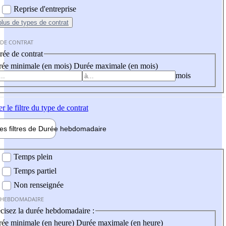
Reprise d'entreprise
plus
de types de contrat
 DE CONTRAT
ée de contrat
ée minimale (en mois)
Durée maximale (en mois)
mois
er
le filtre du type de contrat
les filtres de
Durée hebdo
madaire
 hebdomadaire
Temps plein
Temps partiel
Non renseignée
 HEBDOMADAIRE
cisez la durée hebdomadaire :
ée minimale (en heure)
Durée maximale (en heure)