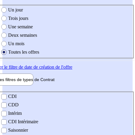
e création de l'offre
Un jour
Trois jours
Une semaine
Deux semaines
Un mois
Toutes les offres
er
le filtre de date de création de l'offre
les filtres de types de
Contrat
de contrat
CDI
CDD
Intérim
CDI Intérimaire
Saisonnier