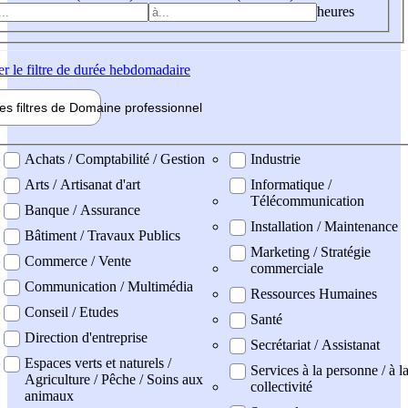
heures
er
le filtre de durée hebdomadaire
les filtres de
Domaine pro
fessionnel
ne professionel
Achats / Comptabilité / Gestion
Industrie
Arts / Artisanat d'art
Informatique /
Télécommunication
Banque / Assurance
Installation / Maintenance
Bâtiment / Travaux Publics
Marketing / Stratégie
Commerce / Vente
commerciale
Communication / Multimédia
Ressources Humaines
Conseil / Etudes
Santé
Direction d'entreprise
Secrétariat / Assistanat
Espaces verts et naturels /
Services à la personne / à l
Agriculture / Pêche / Soins aux
collectivité
animaux