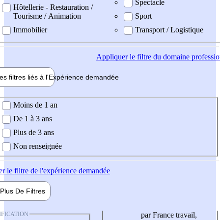
Spectacle
Hôtellerie - Restauration /
Tourisme / Animation
Sport
Immobilier
Transport / Logistique
Appliquer
le filtre du domaine professi
es filtres liés à l'
Expérience
demandée
ience demandée
Moins de 1 an
De 1 à 3 ans
Plus de 3 ans
Non renseignée
er
le filtre de l'expérience demandée
Plus De
Filtres
IFICATION
par France travail,