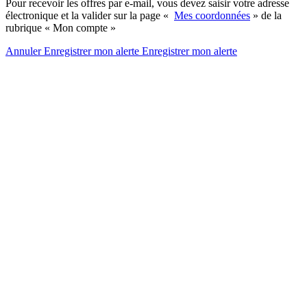
Pour recevoir les offres par e-mail, vous devez saisir votre adresse
électronique et la valider sur la page «
Mes coordonnées
» de la
rubrique « Mon compte »
Annuler
Enregistrer mon alerte
Enregistrer
mon alerte