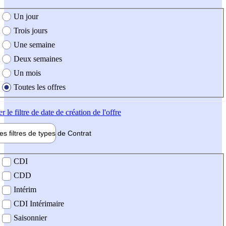
e création de l'offre
Un jour
Trois jours
Une semaine
Deux semaines
Un mois
Toutes les offres
er
le filtre de date de création de l'offre
les filtres de types de
Contrat
de contrat
CDI
CDD
Intérim
CDI Intérimaire
Saisonnier