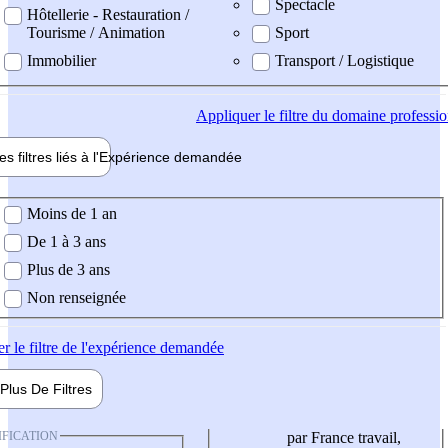
Spectacle
Hôtellerie - Restauration /
Tourisme / Animation
Sport
Immobilier
Transport / Logistique
Appliquer
le filtre du domaine professi
es filtres liés à l'
Expérience
demandée
ience demandée
Moins de 1 an
De 1 à 3 ans
Plus de 3 ans
Non renseignée
er
le filtre de l'expérience demandée
Plus De
Filtres
IFICATION
par France travail,