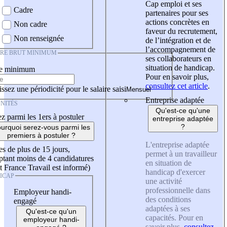
Cap emploi et ses
Cadre
partenaires pour ses
actions concrètes en
Non cadre
faveur du recrutement,
Non renseignée
de l’intégration et de
l’accompagnement de
IRE BRUT MINIMUM
ses collaborateurs en
situation de handicap.
re minimum
Pour en savoir plus,
consultez cet article
.
ssez une périodicité pour le salaire saisi
Entreprise adaptée
NITÉS
Qu'est-ce qu'une
z parmi les 1ers à postuler
entreprise adaptée
?
urquoi serez-vous parmi les
premiers à postuler ?
L'entreprise adaptée
es de plus de 15 jours,
permet à un travailleur
tant moins de 4 candidatures
en situation de
t France Travail est informé)
handicap d'exercer
ICAP
une activité
professionnelle dans
Employeur handi-
des conditions
engagé
adaptées à ses
Qu'est-ce qu'un
capacités. Pour en
employeur handi-
savoir plus,
consultez