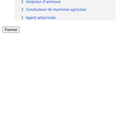
Fermer
Fermer
le détail de l'offre
/
Offre
sur
Offre précéden