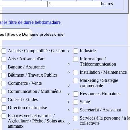
heures
er
le filtre de durée hebdomadaire
les filtres de
Domaine pro
fessionnel
ne professionel
Achats / Comptabilité / Gestion
Industrie
Arts / Artisanat d'art
Informatique /
Télécommunication
Banque / Assurance
Installation / Maintenance
Bâtiment / Travaux Publics
Marketing / Stratégie
Commerce / Vente
commerciale
Communication / Multimédia
Ressources Humaines
Conseil / Etudes
Santé
Direction d'entreprise
Secrétariat / Assistanat
Espaces verts et naturels /
Services à la personne / à l
Agriculture / Pêche / Soins aux
collectivité
animaux