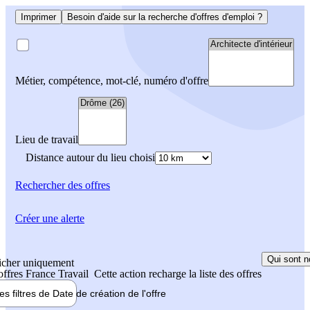
Imprimer
Besoin d'aide sur la recherche d'offres d'emploi ?
Métier, compétence, mot-clé, numéro d'offre
Lieu de travail
Distance autour du lieu choisi
Rechercher
des offres
Créer une alerte
Qui sont n
icher uniquement
 offres France Travail
Cette action recharge la liste des offres
les filtres de
Date de création
de l'offre