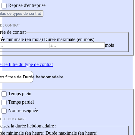
Reprise d'entreprise
plus
de types de contrat
 DE CONTRAT
ée de contrat
ée minimale (en mois)
Durée maximale (en mois)
mois
er
le filtre du type de contrat
les filtres de
Durée hebdo
madaire
 hebdomadaire
Temps plein
Temps partiel
Non renseignée
 HEBDOMADAIRE
cisez la durée hebdomadaire :
ée minimale (en heure)
Durée maximale (en heure)