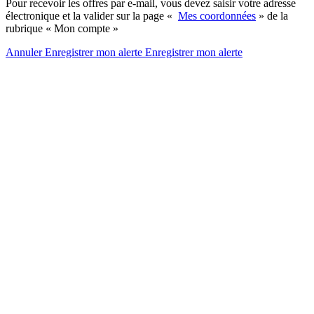
Pour recevoir les offres par e-mail, vous devez saisir votre adresse
électronique et la valider sur la page «
Mes coordonnées
» de la
rubrique « Mon compte »
Annuler
Enregistrer mon alerte
Enregistrer
mon alerte