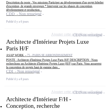
Description du poste : Vos missions Participer au développement d'un projet hôtelier
d'exception, de grande envergure * Intervenir sur les phases de conception,
développement et production...
CDD - Non renseigné
Publié il y a 6 jours
Ajouter cette offre à ma sélection
CDI
Non renseigné
Architecte d'Intérieur Projets Luxe
Paris H/F
ASAP WORK -
75 - PARIS 9E ARRONDISSEMENT
POSTE : Architecte d'Intérieur Projets Luxe Paris H/F DESCRIPTION : Nous
recherchons un Architecte d'Intérieur Projets Luxe (H/F) sur Paris. Vous assurerez
la conception de projets haut de gamme dans...
CDI - Non renseigné
Publié il y a 8 jours
Ajouter cette offre à ma sélection
CDI
Non renseigné
Architecte d'Intérieur F/H -
Conception, recherche