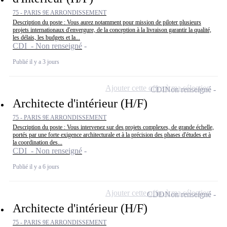
75 - PARIS 9E ARRONDISSEMENT
Description du poste : Vous aurez notamment pour mission de piloter plusieurs
projets internationaux d'envergure, de la conception à la livraison garantir la qualité,
les délais, les budgets et la...
CDI - Non renseigné
Publié il y a 3 jours
Ajouter cette offre à ma sélection
CDI
Non renseigné
Architecte d'intérieur (H/F)
75 - PARIS 9E ARRONDISSEMENT
Description du poste : Vous intervenez sur des projets complexes, de grande échelle,
portés par une forte exigence architecturale et à la précision des phases d'études et à
la coordination des...
CDI - Non renseigné
Publié il y a 6 jours
Ajouter cette offre à ma sélection
CDD
Non renseigné
Architecte d'intérieur (H/F)
75 - PARIS 9E ARRONDISSEMENT