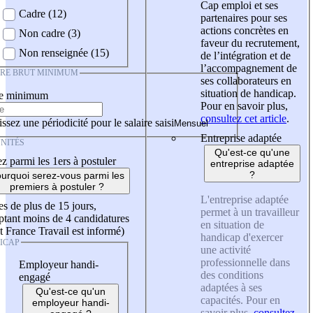
Cap emploi et ses
Cadre (12)
partenaires pour ses
actions concrètes en
Non cadre (3)
faveur du recrutement,
Non renseignée (15)
de l’intégration et de
l’accompagnement de
IRE BRUT MINIMUM
ses collaborateurs en
situation de handicap.
re minimum
Pour en savoir plus,
consultez cet article
.
ssez une périodicité pour le salaire saisi
Entreprise adaptée
NITÉS
Qu'est-ce qu'une
z parmi les 1ers à postuler
entreprise adaptée
?
urquoi serez-vous parmi les
premiers à postuler ?
L'entreprise adaptée
es de plus de 15 jours,
permet à un travailleur
tant moins de 4 candidatures
en situation de
t France Travail est informé)
handicap d'exercer
ICAP
une activité
professionnelle dans
Employeur handi-
des conditions
engagé
adaptées à ses
Qu'est-ce qu'un
capacités. Pour en
employeur handi-
savoir plus,
consultez