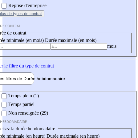
Reprise d'entreprise
plus
de types de contrat
 DE CONTRAT
ée de contrat
ée minimale (en mois)
Durée maximale (en mois)
mois
er
le filtre du type de contrat
les filtres de
Durée hebdo
madaire
 hebdomadaire
Temps plein (1)
Temps partiel
Non renseignée (29)
 HEBDOMADAIRE
cisez la durée hebdomadaire :
ée minimale (en heure)
Durée maximale (en heure)