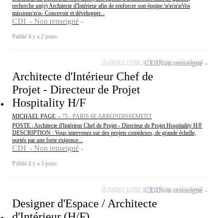
recherche un(e) Architecte d'Intérieur afin de renforcer son équipe.\n\n\n\nVos
missions\n\n- Concevoir et développer...
CDI - Non renseigné
Publié il y a 2 jours
Ajouter cette offre à ma sélection
CDI
Non renseigné
Architecte d'Intérieur Chef de
Projet - Directeur de Projet
Hospitality H/F
MICHAEL PAGE -
75 - PARIS 6E ARRONDISSEMENT
POSTE : Architecte d'Intérieur Chef de Projet - Directeur de Projet Hospitality H/F
DESCRIPTION : Vous intervenez sur des projets complexes, de grande échelle,
portés par une forte exigence...
CDI - Non renseigné
Publié il y a 3 jours
Ajouter cette offre à ma sélection
CDI
Non renseigné
Designer d'Espace / Architecte
d'Intérieur (H/F)