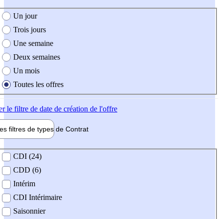
e création de l'offre
Un jour
Trois jours
Une semaine
Deux semaines
Un mois
Toutes les offres
er
le filtre de date de création de l'offre
les filtres de types de
Contrat
de contrat
CDI (24)
CDD (6)
Intérim
CDI Intérimaire
Saisonnier