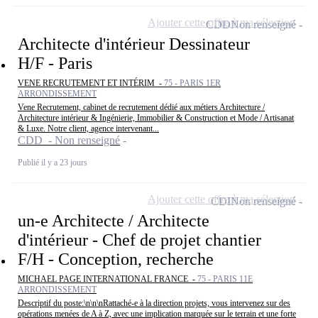
Ajouter cette offre à ma sélection
CDD
Non renseigné
Architecte d'intérieur Dessinateur
H/F - Paris
VENE RECRUTEMENT ET INTÉRIM -
75 - PARIS 1ER
ARRONDISSEMENT
Vene Recrutement, cabinet de recrutement dédié aux métiers Architecture /
Architecture intérieur & Ingénierie, Immobilier & Construction et Mode / Artisanat
& Luxe. Notre client, agence intervenant...
CDD - Non renseigné
Publié il y a 23 jours
Ajouter cette offre à ma sélection
CDI
Non renseigné
un-e Architecte / Architecte
d'intérieur - Chef de projet chantier
F/H - Conception, recherche
MICHAEL PAGE INTERNATIONAL FRANCE -
75 - PARIS 11E
ARRONDISSEMENT
Descriptif du poste:\n\n\nRattaché-e à la direction projets, vous intervenez sur des
opérations menées de A à Z, avec une implication marquée sur le terrain et une forte