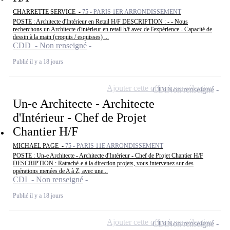
CHARRETTE SERVICE -
75 - PARIS 1ER ARRONDISSEMENT
POSTE : Architecte d'Intérieur en Retail H/F DESCRIPTION : - - Nous
recherchons un Architecte d'intérieur en retail h/f avec de l'expérience - Capacité de
dessin à la main (croquis / esquisses) ...
CDD - Non renseigné
Publié il y a 18 jours
Ajouter cette offre à ma sélection
CDI
Non renseigné
Un-e Architecte - Architecte
d'Intérieur - Chef de Projet
Chantier H/F
MICHAEL PAGE -
75 - PARIS 11E ARRONDISSEMENT
POSTE : Un-e Architecte - Architecte d'Intérieur - Chef de Projet Chantier H/F
DESCRIPTION : Rattaché-e à la direction projets, vous intervenez sur des
opérations menées de A à Z, avec une...
CDI - Non renseigné
Publié il y a 18 jours
Ajouter cette offre à ma sélection
CDI
Non renseigné