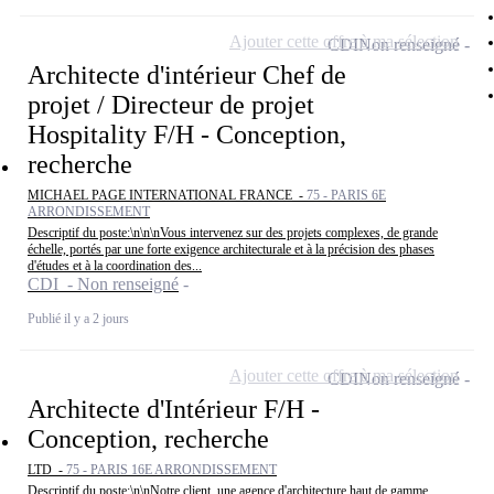
Ajouter cette offre à ma sélection
CDI
Non renseigné
Architecte d'intérieur Chef de
projet / Directeur de projet
Hospitality F/H - Conception,
recherche
MICHAEL PAGE INTERNATIONAL FRANCE -
75 - PARIS 6E
ARRONDISSEMENT
Descriptif du poste:\n\n\nVous intervenez sur des projets complexes, de grande
échelle, portés par une forte exigence architecturale et à la précision des phases
d'études et à la coordination des...
CDI - Non renseigné
Publié il y a 2 jours
Ajouter cette offre à ma sélection
CDI
Non renseigné
Architecte d'Intérieur F/H -
Conception, recherche
LTD -
75 - PARIS 16E ARRONDISSEMENT
Descriptif du poste:\n\nNotre client, une agence d'architecture haut de gamme,