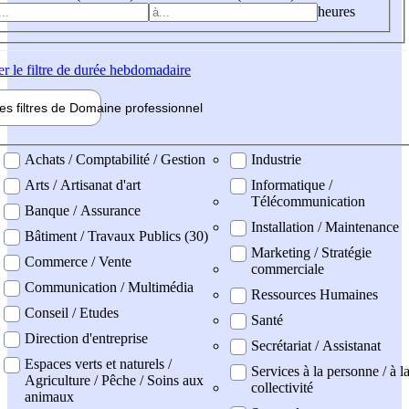
heures
er
le filtre de durée hebdomadaire
les filtres de
Domaine pro
fessionnel
ne professionel
Achats / Comptabilité / Gestion
Industrie
Arts / Artisanat d'art
Informatique /
Télécommunication
Banque / Assurance
Installation / Maintenance
Bâtiment / Travaux Publics (30)
Marketing / Stratégie
Commerce / Vente
commerciale
Communication / Multimédia
Ressources Humaines
Conseil / Etudes
Santé
Direction d'entreprise
Secrétariat / Assistanat
Espaces verts et naturels /
Services à la personne / à l
Agriculture / Pêche / Soins aux
collectivité
animaux