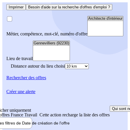
Imprimer
Besoin d'aide sur la recherche d'offres d'emploi ?
Métier, compétence, mot-clé, numéro d'offre
Lieu de travail
Distance autour du lieu choisi
Rechercher
des offres
Créer une alerte
Qui sont n
icher uniquement
 offres France Travail
Cette action recharge la liste des offres
les filtres de
Date de création
de l'offre