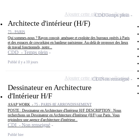
Ajouter cette offre à ma sélection
CDD
Temps plein
Architecte d'intérieur (H/F)
75 - PARIS
Qui sommes-nous ? Rayon conçoit, aménage et exploite des bureaux opérés à Paris
et des espaces de coworking en banlieue parisienne. Au-delà de proposer des lieux
de travail fonctionnels, notre...
CDD - Temps plein
Publié il y a 10 jours
Ajouter cette offre à ma sélection
CDI
Non renseigné
Dessinateur en Architecture
d'Intérieur H/F
ASAP WORK -
75 - PARIS 8E ARRONDISSEMENT
POSTE : Dessinateur en Architecture d'Intérieur H/F DESCRIPTION : Nous
recherchons un Dessinateur en Architecture d'Intérieur (H/F) sur Paris. Vous
rejoindrez une agence d'architecture d'intérieur...
CDI - Non renseigné
Publié hier