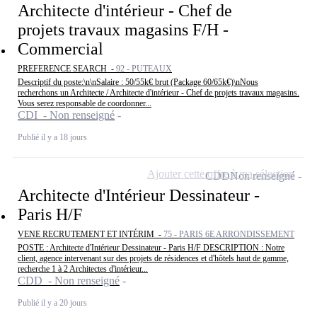
Architecte d'intérieur - Chef de
projets travaux magasins F/H -
Commercial
PREFERENCE SEARCH -
92 - PUTEAUX
Descriptif du poste:\n\nSalaire : 50/55k€ brut (Package 60/65k€)\nNous
recherchons un Architecte / Architecte d'intérieur - Chef de projets travaux magasins.
Vous serez responsable de coordonner...
CDI - Non renseigné
Publié il y a 18 jours
Ajouter cette offre à ma sélection
CDD
Non renseigné
Architecte d'Intérieur Dessinateur -
Paris H/F
VENE RECRUTEMENT ET INTÉRIM -
75 - PARIS 6E ARRONDISSEMENT
POSTE : Architecte d'Intérieur Dessinateur - Paris H/F DESCRIPTION : Notre
client, agence intervenant sur des projets de résidences et d'hôtels haut de gamme,
recherche 1 à 2 Architectes d'intérieur...
CDD - Non renseigné
Publié il y a 20 jours