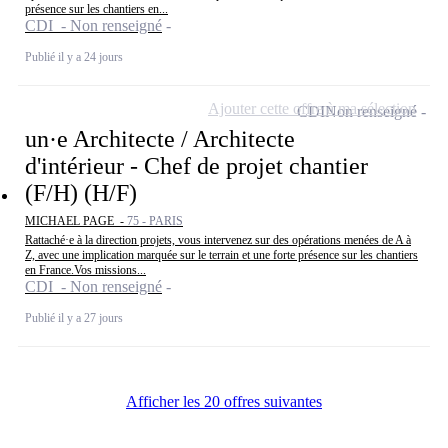
présence sur les chantiers en...
CDI - Non renseigné
Publié il y a 24 jours
Ajouter cette offre à ma sélection
CDI
Non renseigné
un·e Architecte / Architecte
d'intérieur - Chef de projet chantier
(F/H) (H/F)
MICHAEL PAGE -
75 - PARIS
Rattaché·e à la direction projets, vous intervenez sur des opérations menées de A à
Z, avec une implication marquée sur le terrain et une forte présence sur les chantiers
en France.Vos missions...
CDI - Non renseigné
Publié il y a 27 jours
Afficher les 20 offres suivantes