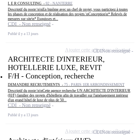
L E R CONSULTING -
92 - NANTERRE
Descriptif du poste:\n\nEn binôme avec un chef de projet, vous participez à toutes
les phases de conception et de réalisation des projets.\nConception\n* Relevés de
mesures sur site\n* Esquisses et...
CDI - Non renseigné
Publié il y a 13 jours
Ajouter cette offre à ma sélection
CDI
Non renseigné
ARCHITECTE D'INTERIEUR,
HOTELLERIE LUXE, REVIT
F/H - Conception, recherche
DEMANDRE RECRUTEMENTS -
75 - PARIS 1ER ARRONDISSEMENT
Descriptif du poste:\n\nCette agence recherche UN ARCHITECTE D'INTERIEUR
(H/F) familier des projets d'hôtellerie afin de travailler sur l'aménagement intérieur
d'un grand hôtel de luxe de plus de 50...
CDI - Non renseigné
Publié il y a 13 jours
Ajouter cette offre à ma sélection
CDI
Non renseigné