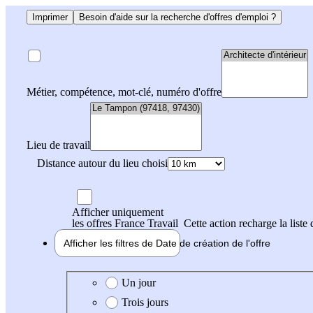
Imprimer
Besoin d'aide sur la recherche d'offres d'emploi ?
Métier, compétence, mot-clé, numéro d'offre
Lieu de travail
Distance autour du lieu choisi
Afficher uniquement
les offres France Travail
Cette action recharge la liste 
Afficher les filtres de
Date de création
de l'offre
Date de création de l'offre
Un jour
Trois jours