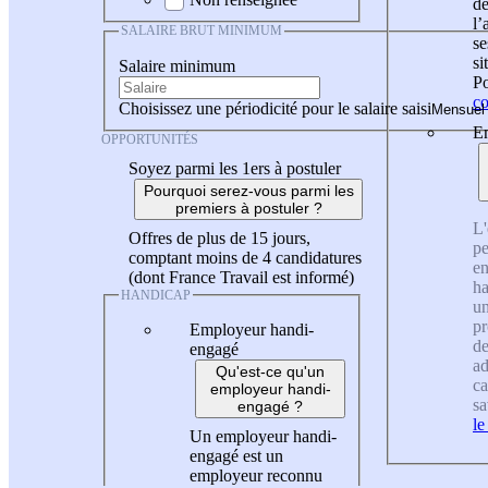
de
l
SALAIRE BRUT MINIMUM
se
si
Salaire minimum
Po
co
Choisissez une périodicité pour le salaire saisi
En
OPPORTUNITÉS
Soyez parmi les 1ers à postuler
Pourquoi serez-vous parmi les
premiers à postuler ?
L'
Offres de plus de 15 jours,
pe
comptant moins de 4 candidatures
en
(dont France Travail est informé)
ha
HANDICAP
un
pr
Employeur handi-
de
engagé
ad
Qu'est-ce qu'un
ca
employeur handi-
sa
engagé ?
le
Un employeur handi-
engagé est un
employeur reconnu