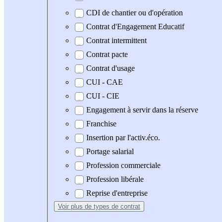
CDI de chantier ou d'opération
Contrat d'Engagement Educatif
Contrat intermittent
Contrat pacte
Contrat d'usage
CUI - CAE
CUI - CIE
Engagement à servir dans la réserve
Franchise
Insertion par l'activ.éco.
Portage salarial
Profession commerciale
Profession libérale
Reprise d'entreprise
Voir plus
de types de contrat