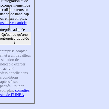
 l’intégration et de
’accompagnement de
s collaborateurs en
tuation de handicap.
ur en savoir plus,
nsultez cet article
.
treprise adaptée
Qu'est-ce qu'une
entreprise adaptée
?
entreprise adaptée
rmet à un travailleur
 situation de
ndicap d'exercer
e activité
ofessionnelle dans
s conditions
aptées à ses
pacités. Pour en
voir plus,
consultez
 site de l’UNEA
.