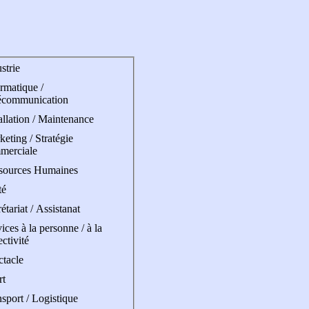
strie
rmatique /
écommunication
allation / Maintenance
eting / Stratégie
merciale
sources Humaines
té
étariat / Assistanat
ices à la personne / à la
ectivité
ctacle
rt
sport / Logistique