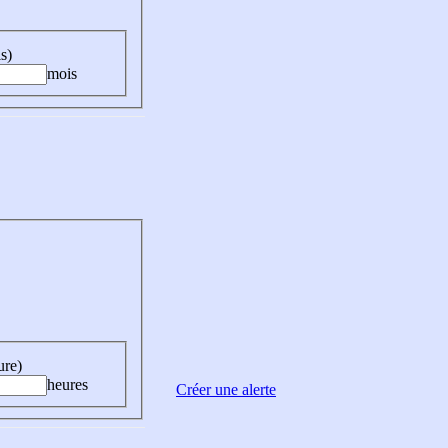
s)
mois
ure)
heures
Créer une alerte