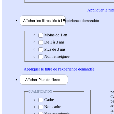
Appliquer
le fil
Afficher les filtres liés à l'
Expérience
demandée
Expérience demandée
Moins de 1 an
De 1 à 3 ans
Plus de 3 ans
Non renseignée
Appliquer
le filtre de l'expérience demandée
Afficher
Plus de
filtres
QUALIFICATION
pa
Ca
Cadre
pa
ac
Non cadre
fa
Non renseignée