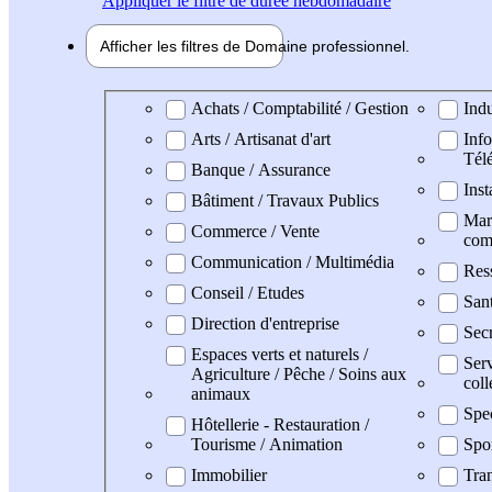
Appliquer
le filtre de durée hebdomadaire
Afficher les filtres de
Domaine pro
fessionnel
Domaine professionel
Achats / Comptabilité / Gestion
Indu
Arts / Artisanat d'art
Info
Tél
Banque / Assurance
Inst
Bâtiment / Travaux Publics
Mark
Commerce / Vente
com
Communication / Multimédia
Res
Conseil / Etudes
San
Direction d'entreprise
Secr
Espaces verts et naturels /
Serv
Agriculture / Pêche / Soins aux
coll
animaux
Spe
Hôtellerie - Restauration /
Tourisme / Animation
Spo
Immobilier
Tran