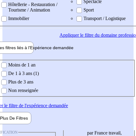
Spectacle
Hôtellerie - Restauration /
Tourisme / Animation
Sport
Immobilier
Transport / Logistique
Appliquer
le filtre du domaine professi
es filtres liés à l'
Expérience
demandée
ience demandée
Moins de 1 an
De 1 à 3 ans (1)
Plus de 3 ans
Non renseignée
er
le filtre de l'expérience demandée
Plus De
Filtres
IFICATION
par France travail,