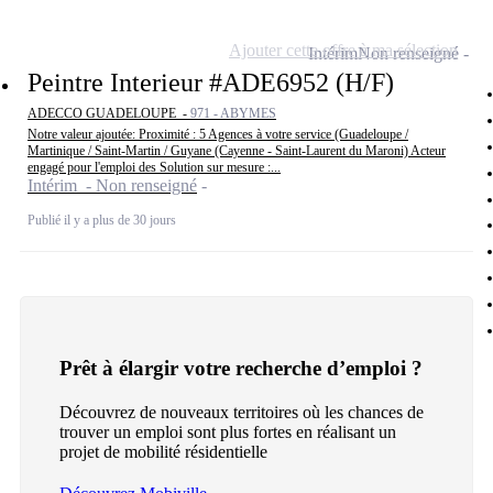
Ajouter cette offre à ma sélection
Intérim
Non renseigné
Peintre Interieur #ADE6952 (H/F)
ADECCO GUADELOUPE -
971 - ABYMES
Notre valeur ajoutée: Proximité : 5 Agences à votre service (Guadeloupe /
Martinique / Saint-Martin / Guyane (Cayenne - Saint-Laurent du Maroni) Acteur
engagé pour l'emploi des Solution sur mesure :...
Intérim - Non renseigné
Publié il y a plus de 30 jours
Prêt à élargir votre recherche d’emploi ?
Découvrez de nouveaux territoires où les chances de
trouver un emploi sont plus fortes en réalisant un
projet de mobilité résidentielle