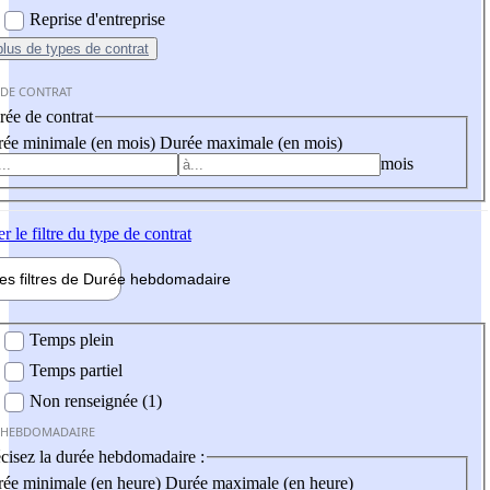
Reprise d'entreprise
plus
de types de contrat
 DE CONTRAT
ée de contrat
ée minimale (en mois)
Durée maximale (en mois)
mois
er
le filtre du type de contrat
les filtres de
Durée hebdo
madaire
 hebdomadaire
Temps plein
Temps partiel
Non renseignée (1)
 HEBDOMADAIRE
cisez la durée hebdomadaire :
ée minimale (en heure)
Durée maximale (en heure)