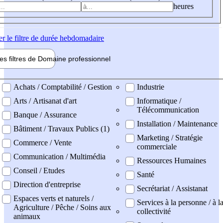
heures
er
le filtre de durée hebdomadaire
les filtres de
Domaine pro
fessionnel
ne professionel
Achats / Comptabilité / Gestion
Industrie
Arts / Artisanat d'art
Informatique /
Télécommunication
Banque / Assurance
Installation / Maintenance
Bâtiment / Travaux Publics (1)
Marketing / Stratégie
Commerce / Vente
commerciale
Communication / Multimédia
Ressources Humaines
Conseil / Etudes
Santé
Direction d'entreprise
Secrétariat / Assistanat
Espaces verts et naturels /
Services à la personne / à l
Agriculture / Pêche / Soins aux
collectivité
animaux