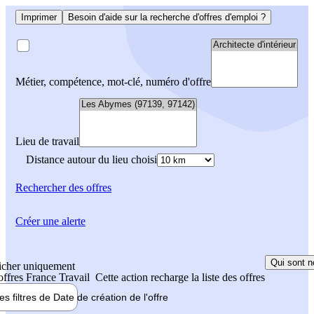
Imprimer
Besoin d'aide sur la recherche d'offres d'emploi ?
Métier, compétence, mot-clé, numéro d'offre
Lieu de travail
Distance autour du lieu choisi
Rechercher
des offres
Créer une alerte
Qui sont n
icher uniquement
 offres France Travail
Cette action recharge la liste des offres
les filtres de
Date de création
de l'offre