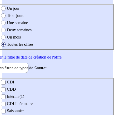
e création de l'offre
Un jour
Trois jours
Une semaine
Deux semaines
Un mois
Toutes les offres
er
le filtre de date de création de l'offre
les filtres de types de
Contrat
de contrat
CDI
CDD
Intérim (1)
CDI Intérimaire
Saisonnier