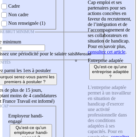
Cap emploi et ses
Cadre
partenaires pour ses
actions concrètes en
Non cadre
faveur du recrutement,
Non renseignée (1)
de l’intégration et de
l’accompagnement de
IRE BRUT MINIMUM
ses collaborateurs en
situation de handicap.
re minimum
Pour en savoir plus,
consultez cet article
.
ssez une périodicité pour le salaire saisi
Entreprise adaptée
NITÉS
Qu'est-ce qu'une
z parmi les 1ers à postuler
entreprise adaptée
?
urquoi serez-vous parmi les
premiers à postuler ?
L'entreprise adaptée
es de plus de 15 jours,
permet à un travailleur
tant moins de 4 candidatures
en situation de
t France Travail est informé)
handicap d'exercer
ICAP
une activité
professionnelle dans
Employeur handi-
des conditions
engagé
adaptées à ses
Qu'est-ce qu'un
capacités. Pour en
employeur handi-
savoir plus,
consultez