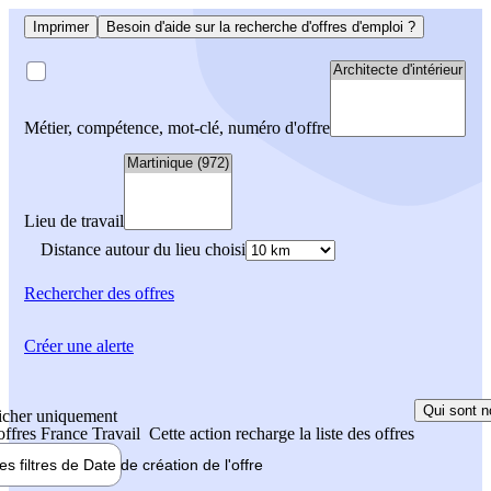
Imprimer
Besoin d'aide sur la recherche d'offres d'emploi ?
Métier, compétence, mot-clé, numéro d'offre
Lieu de travail
Distance autour du lieu choisi
Rechercher
des offres
Créer une alerte
Qui sont n
icher uniquement
 offres France Travail
Cette action recharge la liste des offres
les filtres de
Date de création
de l'offre