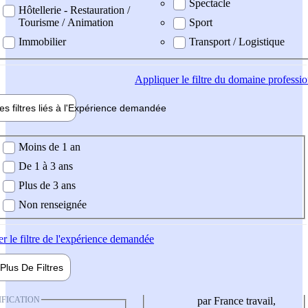
Spectacle
Hôtellerie - Restauration /
Tourisme / Animation
Sport
Immobilier
Transport / Logistique
Appliquer
le filtre du domaine professi
es filtres liés à l'
Expérience
demandée
ience demandée
Moins de 1 an
De 1 à 3 ans
Plus de 3 ans
Non renseignée
er
le filtre de l'expérience demandée
Plus De
Filtres
IFICATION
par France travail,