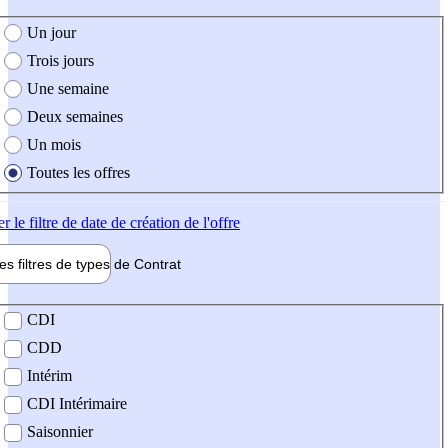
e création de l'offre
Un jour
Trois jours
Une semaine
Deux semaines
Un mois
Toutes les offres
er
le filtre de date de création de l'offre
les filtres de types de
Contrat
de contrat
CDI
CDD
Intérim
CDI Intérimaire
Saisonnier