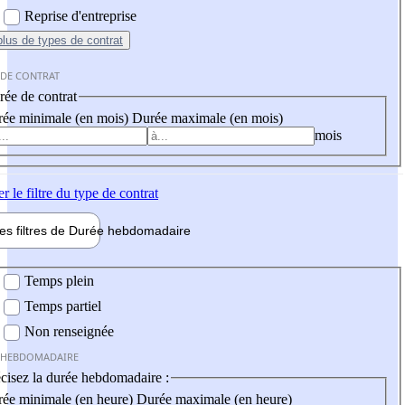
Reprise d'entreprise
plus
de types de contrat
 DE CONTRAT
ée de contrat
ée minimale (en mois)
Durée maximale (en mois)
mois
er
le filtre du type de contrat
les filtres de
Durée hebdo
madaire
 hebdomadaire
Temps plein
Temps partiel
Non renseignée
 HEBDOMADAIRE
cisez la durée hebdomadaire :
ée minimale (en heure)
Durée maximale (en heure)