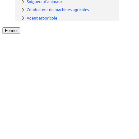
Fermer
Fermer
le détail de l'offre
/
Offre
sur
Offre précéden