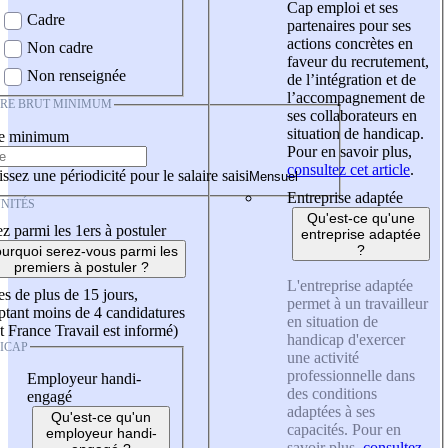
Cap emploi et ses
Cadre
partenaires pour ses
actions concrètes en
Non cadre
faveur du recrutement,
Non renseignée
de l’intégration et de
l’accompagnement de
IRE BRUT MINIMUM
ses collaborateurs en
situation de handicap.
re minimum
Pour en savoir plus,
consultez cet article
.
ssez une périodicité pour le salaire saisi
Entreprise adaptée
NITÉS
Qu'est-ce qu'une
z parmi les 1ers à postuler
entreprise adaptée
?
urquoi serez-vous parmi les
premiers à postuler ?
L'entreprise adaptée
es de plus de 15 jours,
permet à un travailleur
tant moins de 4 candidatures
en situation de
t France Travail est informé)
handicap d'exercer
ICAP
une activité
professionnelle dans
Employeur handi-
des conditions
engagé
adaptées à ses
Qu'est-ce qu'un
capacités. Pour en
employeur handi-
savoir plus,
consultez