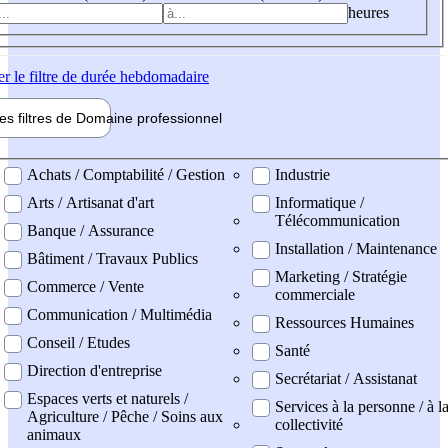
heures
er
le filtre de durée hebdomadaire
les filtres de
Domaine pro
fessionnel
ne professionel
Achats / Comptabilité / Gestion
Industrie
Arts / Artisanat d'art
Informatique /
Télécommunication
Banque / Assurance
Installation / Maintenance
Bâtiment / Travaux Publics
Marketing / Stratégie
Commerce / Vente
commerciale
Communication / Multimédia
Ressources Humaines
Conseil / Etudes
Santé
Direction d'entreprise
Secrétariat / Assistanat
Espaces verts et naturels /
Services à la personne / à l
Agriculture / Pêche / Soins aux
collectivité
animaux