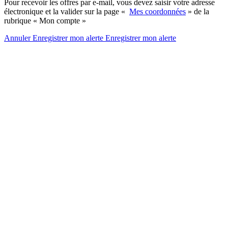
Pour recevoir les offres par e-mail, vous devez saisir votre adresse
électronique et la valider sur la page «
Mes coordonnées
» de la
rubrique « Mon compte »
Annuler
Enregistrer mon alerte
Enregistrer
mon alerte