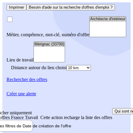
Imprimer
Besoin d'aide sur la recherche d'offres d'emploi ?
Métier, compétence, mot-clé, numéro d'offre
Lieu de travail
Distance autour du lieu choisi
Rechercher
des offres
Créer une alerte
Qui sont n
icher uniquement
 offres France Travail
Cette action recharge la liste des offres
les filtres de
Date de création
de l'offre