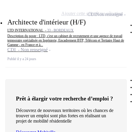
Ajouter cette offre à ma sélection
CDI
Non renseigné
Architecte d'intérieur (H/F)
LTD INTERNATIONAL -
33 - BORDEAUX
Description du poste : LTD, c'est un cabinet de recrutement et une agence de travail
temporaire spécialisée en Ingénierie, Encadrement BTP, Télécom et Tertiaire Haut de
Gamme - en France et à...
CDI - Non renseigné
Publié il y a 24 jours
Prêt à élargir votre recherche d’emploi ?
Découvrez de nouveaux territoires où les chances de
trouver un emploi sont plus fortes en réalisant un
projet de mobilité résidentielle