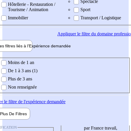
Spectacle
Hôtellerie - Restauration /
Tourisme / Animation
Sport
Immobilier
Transport / Logistique
Appliquer
le filtre du domaine professi
es filtres liés à l'
Expérience
demandée
ience demandée
Moins de 1 an
De 1 à 3 ans (1)
Plus de 3 ans
Non renseignée
er
le filtre de l'expérience demandée
Plus De
Filtres
IFICATION
par France travail,