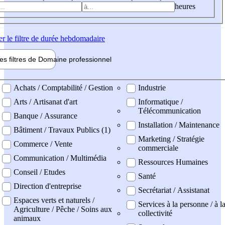
heures
er
le filtre de durée hebdomadaire
les filtres de
Domaine pro
fessionnel
ne professionel
Achats / Comptabilité / Gestion
Industrie
Arts / Artisanat d'art
Informatique /
Télécommunication
Banque / Assurance
Installation / Maintenance
Bâtiment / Travaux Publics (1)
Marketing / Stratégie
Commerce / Vente
commerciale
Communication / Multimédia
Ressources Humaines
Conseil / Etudes
Santé
Direction d'entreprise
Secrétariat / Assistanat
Espaces verts et naturels /
Services à la personne / à l
Agriculture / Pêche / Soins aux
collectivité
animaux