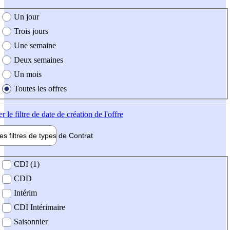
e création de l'offre
Un jour
Trois jours
Une semaine
Deux semaines
Un mois
Toutes les offres
er
le filtre de date de création de l'offre
les filtres de types de
Contrat
de contrat
CDI (1)
CDD
Intérim
CDI Intérimaire
Saisonnier