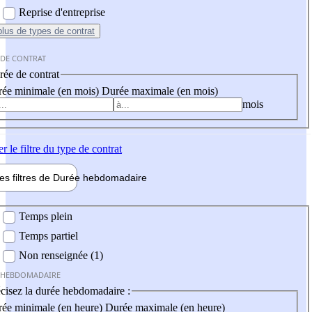
Reprise d'entreprise
plus
de types de contrat
 DE CONTRAT
ée de contrat
ée minimale (en mois)
Durée maximale (en mois)
mois
er
le filtre du type de contrat
les filtres de
Durée hebdo
madaire
 hebdomadaire
Temps plein
Temps partiel
Non renseignée (1)
 HEBDOMADAIRE
cisez la durée hebdomadaire :
ée minimale (en heure)
Durée maximale (en heure)