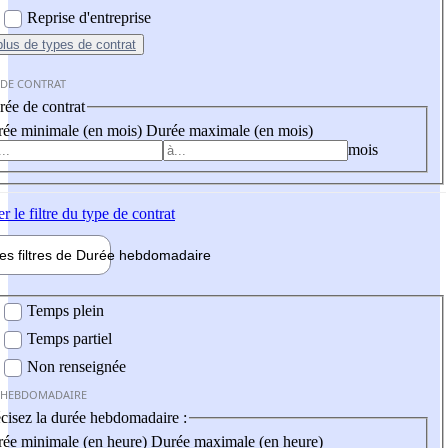
Reprise d'entreprise
plus
de types de contrat
 DE CONTRAT
ée de contrat
ée minimale (en mois)
Durée maximale (en mois)
mois
er
le filtre du type de contrat
les filtres de
Durée hebdo
madaire
 hebdomadaire
Temps plein
Temps partiel
Non renseignée
 HEBDOMADAIRE
cisez la durée hebdomadaire :
ée minimale (en heure)
Durée maximale (en heure)