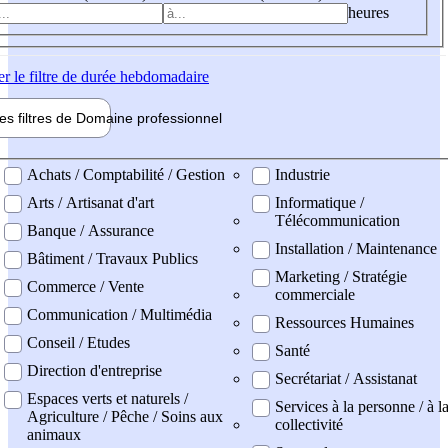
heures
er
le filtre de durée hebdomadaire
les filtres de
Domaine pro
fessionnel
ne professionel
Achats / Comptabilité / Gestion
Industrie
Arts / Artisanat d'art
Informatique /
Télécommunication
Banque / Assurance
Installation / Maintenance
Bâtiment / Travaux Publics
Marketing / Stratégie
Commerce / Vente
commerciale
Communication / Multimédia
Ressources Humaines
Conseil / Etudes
Santé
Direction d'entreprise
Secrétariat / Assistanat
Espaces verts et naturels /
Services à la personne / à l
Agriculture / Pêche / Soins aux
collectivité
animaux