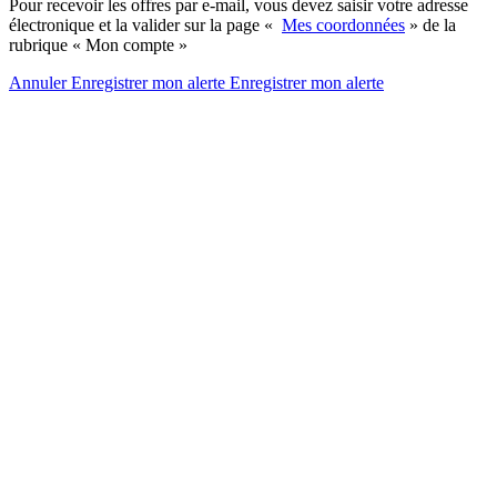
Pour recevoir les offres par e-mail, vous devez saisir votre adresse
électronique et la valider sur la page «
Mes coordonnées
» de la
rubrique « Mon compte »
Annuler
Enregistrer mon alerte
Enregistrer
mon alerte