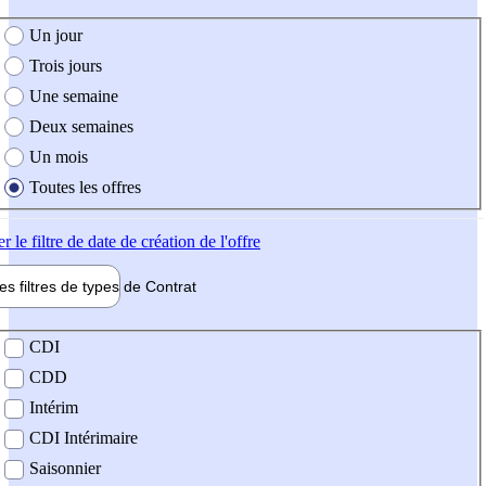
e création de l'offre
Un jour
Trois jours
Une semaine
Deux semaines
Un mois
Toutes les offres
er
le filtre de date de création de l'offre
les filtres de types de
Contrat
de contrat
CDI
CDD
Intérim
CDI Intérimaire
Saisonnier