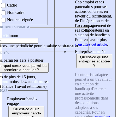
Cap emploi et ses
Cadre
partenaires pour ses
actions concrètes en
Non cadre
faveur du recrutement,
Non renseignée
de l’intégration et de
l’accompagnement de
IRE BRUT MINIMUM
ses collaborateurs en
situation de handicap.
re minimum
Pour en savoir plus,
consultez cet article
.
ssez une périodicité pour le salaire saisi
Entreprise adaptée
NITÉS
Qu'est-ce qu'une
z parmi les 1ers à postuler
entreprise adaptée
?
urquoi serez-vous parmi les
premiers à postuler ?
L'entreprise adaptée
es de plus de 15 jours,
permet à un travailleur
tant moins de 4 candidatures
en situation de
t France Travail est informé)
handicap d'exercer
ICAP
une activité
professionnelle dans
Employeur handi-
des conditions
engagé
adaptées à ses
Qu'est-ce qu'un
capacités. Pour en
employeur handi-
savoir plus,
consultez