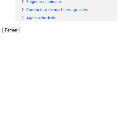
Fermer
Fermer
le détail de l'offre
/
Offre
sur
Offre précéden