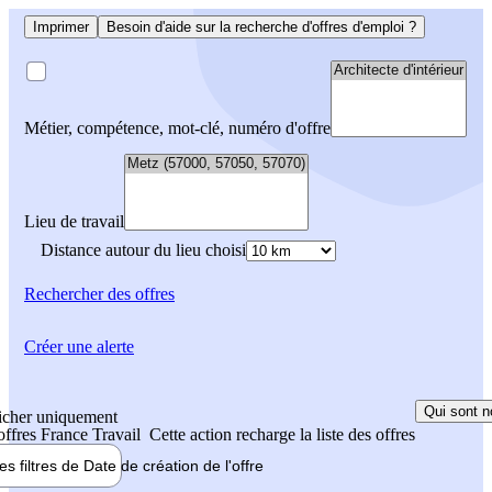
Imprimer
Besoin d'aide sur la recherche d'offres d'emploi ?
Métier, compétence, mot-clé, numéro d'offre
Lieu de travail
Distance autour du lieu choisi
Rechercher
des offres
Créer une alerte
Qui sont n
icher uniquement
 offres France Travail
Cette action recharge la liste des offres
les filtres de
Date de création
de l'offre