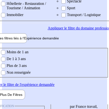
Spectacle
Hôtellerie - Restauration /
Tourisme / Animation
Sport
Immobilier
Transport / Logistique
Appliquer
le filtre du domaine professi
es filtres liés à l'
Expérience
demandée
ience demandée
Moins de 1 an
De 1 à 3 ans
Plus de 3 ans
Non renseignée
er
le filtre de l'expérience demandée
Plus De
Filtres
IFICATION
par France travail,