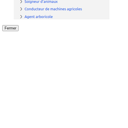
Fermer
Fermer
le détail de l'offre
/
Offre
sur
Offre précéden