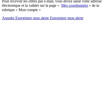
Pour recevoir les offres par e-mail, vous devez saisir votre adresse
électronique et la valider sur la page «
Mes coordonnées
» de la
rubrique « Mon compte »
Annuler
Enregistrer mon alerte
Enregistrer
mon alerte