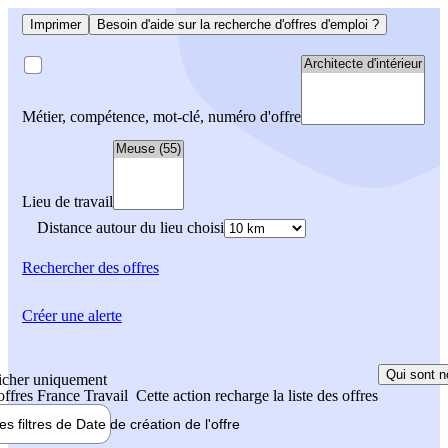
Imprimer
Besoin d'aide sur la recherche d'offres d'emploi ?
Métier, compétence, mot-clé, numéro d'offre
Lieu de travail
Distance autour du lieu choisi
Rechercher
des offres
Créer une alerte
Qui sont n
icher uniquement
 offres France Travail
Cette action recharge la liste des offres
les filtres de
Date de création
de l'offre