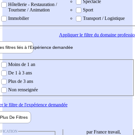
Spectacle
Hôtellerie - Restauration /
Tourisme / Animation
Sport
Immobilier
Transport / Logistique
Appliquer
le filtre du domaine professi
es filtres liés à l'
Expérience
demandée
ience demandée
Moins de 1 an
De 1 à 3 ans
Plus de 3 ans
Non renseignée
er
le filtre de l'expérience demandée
Plus De
Filtres
IFICATION
par France travail,