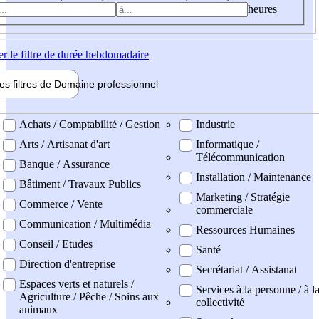
heures
er
le filtre de durée hebdomadaire
les filtres de
Domaine pro
fessionnel
ne professionel
Achats / Comptabilité / Gestion
Industrie
Arts / Artisanat d'art
Informatique /
Télécommunication
Banque / Assurance
Installation / Maintenance
Bâtiment / Travaux Publics
Marketing / Stratégie
Commerce / Vente
commerciale
Communication / Multimédia
Ressources Humaines
Conseil / Etudes
Santé
Direction d'entreprise
Secrétariat / Assistanat
Espaces verts et naturels /
Services à la personne / à l
Agriculture / Pêche / Soins aux
collectivité
animaux