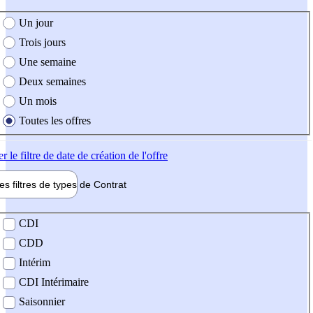
e création de l'offre
Un jour
Trois jours
Une semaine
Deux semaines
Un mois
Toutes les offres
er
le filtre de date de création de l'offre
les filtres de types de
Contrat
de contrat
CDI
CDD
Intérim
CDI Intérimaire
Saisonnier