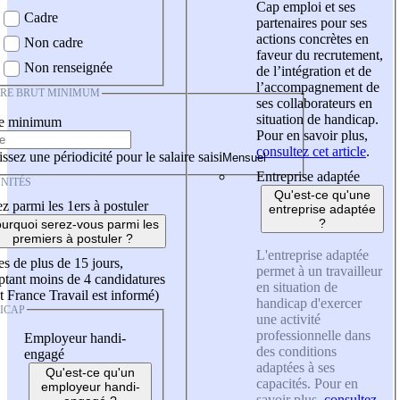
Cap emploi et ses
Cadre
partenaires pour ses
actions concrètes en
Non cadre
faveur du recrutement,
Non renseignée
de l’intégration et de
l’accompagnement de
IRE BRUT MINIMUM
ses collaborateurs en
situation de handicap.
re minimum
Pour en savoir plus,
consultez cet article
.
ssez une périodicité pour le salaire saisi
Entreprise adaptée
NITÉS
Qu'est-ce qu'une
z parmi les 1ers à postuler
entreprise adaptée
?
urquoi serez-vous parmi les
premiers à postuler ?
L'entreprise adaptée
es de plus de 15 jours,
permet à un travailleur
tant moins de 4 candidatures
en situation de
t France Travail est informé)
handicap d'exercer
ICAP
une activité
professionnelle dans
Employeur handi-
des conditions
engagé
adaptées à ses
Qu'est-ce qu'un
capacités. Pour en
employeur handi-
savoir plus,
consultez