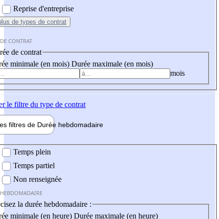
Reprise d'entreprise
plus
de types de contrat
 DE CONTRAT
ée de contrat
ée minimale (en mois)
Durée maximale (en mois)
mois
er
le filtre du type de contrat
les filtres de
Durée hebdo
madaire
 hebdomadaire
Temps plein
Temps partiel
Non renseignée
 HEBDOMADAIRE
cisez la durée hebdomadaire :
ée minimale (en heure)
Durée maximale (en heure)