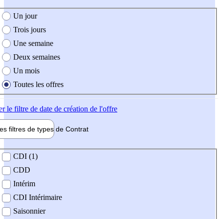
e création de l'offre
Un jour
Trois jours
Une semaine
Deux semaines
Un mois
Toutes les offres
er
le filtre de date de création de l'offre
les filtres de types de
Contrat
de contrat
CDI (1)
CDD
Intérim
CDI Intérimaire
Saisonnier