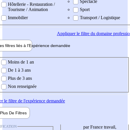
Spectacle
Hôtellerie - Restauration /
Tourisme / Animation
Sport
Immobilier
Transport / Logistique
Appliquer
le filtre du domaine professi
es filtres liés à l'
Expérience
demandée
ience demandée
Moins de 1 an
De 1 à 3 ans
Plus de 3 ans
Non renseignée
er
le filtre de l'expérience demandée
Plus De
Filtres
IFICATION
par France travail,