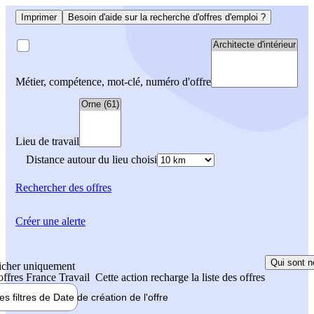
Imprimer
Besoin d'aide sur la recherche d'offres d'emploi ?
Métier, compétence, mot-clé, numéro d'offre
Lieu de travail
Distance autour du lieu choisi
Rechercher
des offres
Créer une alerte
Qui sont n
icher uniquement
 offres France Travail
Cette action recharge la liste des offres
les filtres de
Date de création
de l'offre