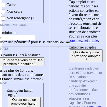
Cap emploi et ses
Cadre
partenaires pour ses
actions concrètes en
Non cadre
faveur du recrutement,
Non renseignée (1)
de l’intégration et de
l’accompagnement de
IRE BRUT MINIMUM
ses collaborateurs en
situation de handicap.
re minimum
Pour en savoir plus,
consultez cet article
.
ssez une périodicité pour le salaire saisi
Entreprise adaptée
NITÉS
Qu'est-ce qu'une
z parmi les 1ers à postuler
entreprise adaptée
?
urquoi serez-vous parmi les
premiers à postuler ?
L'entreprise adaptée
es de plus de 15 jours,
permet à un travailleur
tant moins de 4 candidatures
en situation de
t France Travail est informé)
handicap d'exercer
ICAP
une activité
professionnelle dans
Employeur handi-
des conditions
engagé
adaptées à ses
Qu'est-ce qu'un
capacités. Pour en
employeur handi-
savoir plus,
consultez