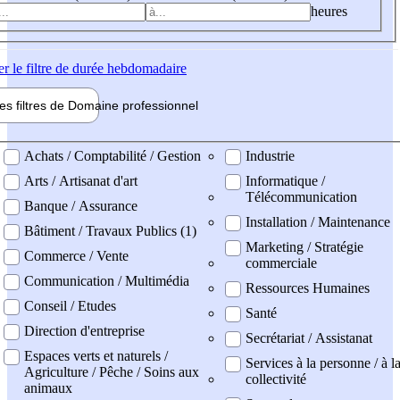
heures
er
le filtre de durée hebdomadaire
les filtres de
Domaine pro
fessionnel
ne professionel
Achats / Comptabilité / Gestion
Industrie
Arts / Artisanat d'art
Informatique /
Télécommunication
Banque / Assurance
Installation / Maintenance
Bâtiment / Travaux Publics (1)
Marketing / Stratégie
Commerce / Vente
commerciale
Communication / Multimédia
Ressources Humaines
Conseil / Etudes
Santé
Direction d'entreprise
Secrétariat / Assistanat
Espaces verts et naturels /
Services à la personne / à l
Agriculture / Pêche / Soins aux
collectivité
animaux