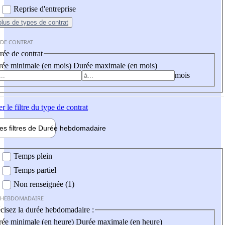
Reprise d'entreprise
plus
de types de contrat
 DE CONTRAT
ée de contrat
ée minimale (en mois)
Durée maximale (en mois)
mois
er
le filtre du type de contrat
les filtres de
Durée hebdo
madaire
 hebdomadaire
Temps plein
Temps partiel
Non renseignée (1)
 HEBDOMADAIRE
cisez la durée hebdomadaire :
ée minimale (en heure)
Durée maximale (en heure)