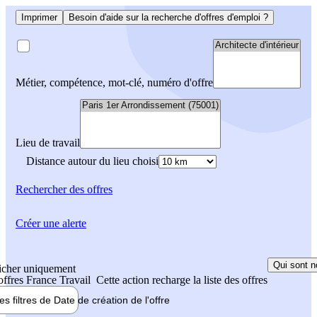
Imprimer
Besoin d'aide sur la recherche d'offres d'emploi ?
Métier, compétence, mot-clé, numéro d'offre
Lieu de travail
Distance autour du lieu choisi
Rechercher
des offres
Créer une alerte
Qui sont n
icher uniquement
 offres France Travail
Cette action recharge la liste des offres
les filtres de
Date de création
de l'offre