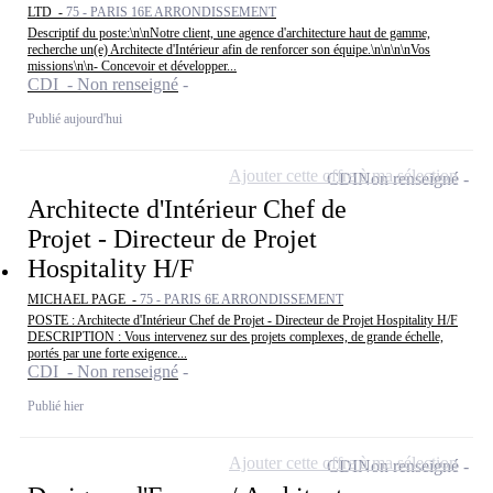
LTD -
75 - PARIS 16E ARRONDISSEMENT
Descriptif du poste:\n\nNotre client, une agence d'architecture haut de gamme,
recherche un(e) Architecte d'Intérieur afin de renforcer son équipe.\n\n\n\nVos
missions\n\n- Concevoir et développer...
CDI - Non renseigné
Publié aujourd'hui
Ajouter cette offre à ma sélection
CDI
Non renseigné
Architecte d'Intérieur Chef de
Projet - Directeur de Projet
Hospitality H/F
MICHAEL PAGE -
75 - PARIS 6E ARRONDISSEMENT
POSTE : Architecte d'Intérieur Chef de Projet - Directeur de Projet Hospitality H/F
DESCRIPTION : Vous intervenez sur des projets complexes, de grande échelle,
portés par une forte exigence...
CDI - Non renseigné
Publié hier
Ajouter cette offre à ma sélection
CDI
Non renseigné