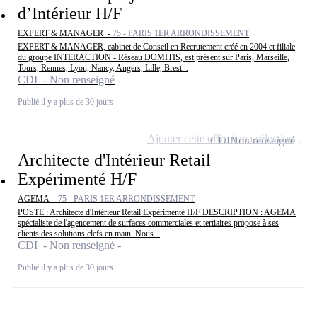
d’Intérieur H/F
EXPERT & MANAGER -
75 - PARIS 1ER ARRONDISSEMENT
EXPERT & MANAGER, cabinet de Conseil en Recrutement créé en 2004 et filiale
du groupe INTERACTION - Réseau DOMITIS, est présent sur Paris, Marseille,
Tours, Rennes, Lyon, Nancy, Angers, Lille, Brest...
CDI - Non renseigné
Publié il y a plus de 30 jours
Ajouter cette offre à ma sélection
CDI
Non renseigné
Architecte d'Intérieur Retail
Expérimenté H/F
AGEMA -
75 - PARIS 1ER ARRONDISSEMENT
POSTE : Architecte d'Intérieur Retail Expérimenté H/F DESCRIPTION : AGEMA
spécialiste de l'agencement de surfaces commerciales et tertiaires propose à ses
clients des solutions clefs en main. Nous...
CDI - Non renseigné
Publié il y a plus de 30 jours