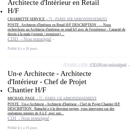
Architecte d'Intérieur en Retail
H/F
CHARRETTE SERVICE -
75 - PARIS 1ER ARRONDISSEMENT
POSTE : Architecte d'Intérieur en Retail H/F DESCRIPTION : - - Nous
recherchons un Architecte d'intérieur en retail h/f avec de l'expérience - Capacité de
dessin à la main (croquis / esquisses) ...
CDD - Non renseigné
Publié il y a 16 jours
Ajouter cette offre à ma sélection
CDI
Non renseigné
Un-e Architecte - Architecte
d'Intérieur - Chef de Projet
Chantier H/F
MICHAEL PAGE -
75 - PARIS 11E ARRONDISSEMENT
POSTE : Un-e Architecte - Architecte d'Intérieur - Chef de Projet Chantier H/F
DESCRIPTION : Rattaché-e à la direction projets, vous intervenez sur des
opérations menées de A à Z, avec une...
CDI - Non renseigné
Publié il y a 16 jours