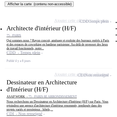
Afficher la carte
(contenu non-accessible)
Ajouter cette offre à ma sélection
CDD
Temps plein
Architecte d'intérieur (H/F)
75 - PARIS
Qui sommes-nous ? Rayon conçoit, aménage et exploite des bureaux opérés à Paris
et des espaces de coworking en banlieue parisienne. Au-delà de proposer des lieux
de travail fonctionnels, notre...
CDD - Temps plein
Publié il y a 8 jours
Ajouter cette offre à ma sélection
CDI
Non renseigné
Dessinateur en Architecture
d'Intérieur (H/F)
ASAP.WORK -
75 - PARIS 8E ARRONDISSEMENT
Nous recherchons un Dessinateur en Architecture d'Intérieur (H/F) sur Paris. Vous
rejoindrez une agence d'architecture d'intérieur renommée, impliquée dans des
projets variés et prestigieux : hôtels,...
CDI - Non renseigné