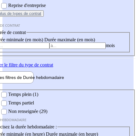
Reprise d'entreprise
plus
de types de contrat
 DE CONTRAT
ée de contrat
ée minimale (en mois)
Durée maximale (en mois)
mois
er
le filtre du type de contrat
les filtres de
Durée hebdo
madaire
 hebdomadaire
Temps plein (1)
Temps partiel
Non renseignée (29)
 HEBDOMADAIRE
cisez la durée hebdomadaire :
ée minimale (en heure)
Durée maximale (en heure)