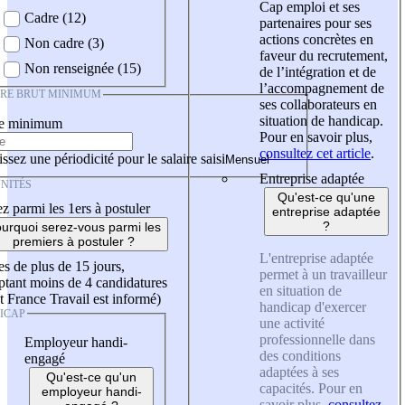
Cap emploi et ses
Cadre (12)
partenaires pour ses
actions concrètes en
Non cadre (3)
faveur du recrutement,
Non renseignée (15)
de l’intégration et de
l’accompagnement de
IRE BRUT MINIMUM
ses collaborateurs en
situation de handicap.
re minimum
Pour en savoir plus,
consultez cet article
.
ssez une périodicité pour le salaire saisi
Entreprise adaptée
NITÉS
Qu'est-ce qu'une
z parmi les 1ers à postuler
entreprise adaptée
?
urquoi serez-vous parmi les
premiers à postuler ?
L'entreprise adaptée
es de plus de 15 jours,
permet à un travailleur
tant moins de 4 candidatures
en situation de
t France Travail est informé)
handicap d'exercer
ICAP
une activité
professionnelle dans
Employeur handi-
des conditions
engagé
adaptées à ses
Qu'est-ce qu'un
capacités. Pour en
employeur handi-
savoir plus,
consultez