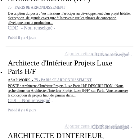
75 - PARIS 9E ARRONDISSEMENT
Description du poste : Vos missions Participer au développement d'un projet hôtelier
d'exception, de grande envergure * Intervenir sur les phases de conception,
développement et production...
CDD - Non renseigné
Publié il y a 4 jours
Ajouter cette offre à ma sélection
CDI
Non renseigné
Architecte d'Intérieur Projets Luxe
Paris H/F
ASAP WORK -
75 - PARIS 9E ARRONDISSEMENT
POSTE : Architecte d'Intérieur Projets Luxe Paris H/F DESCRIPTION : Nous
recherchons un Architecte d'Intérieur Projets Luxe (H/F) sur Paris. Vous assurerez
la conception de projets haut de gamme dans...
CDI - Non renseigné
Publié il y a 6 jours
Ajouter cette offre à ma sélection
CDI
Non renseigné
ARCHITECTE D'INTERIEUR,