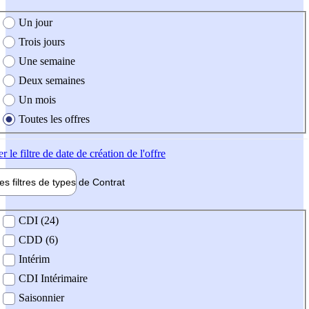
e création de l'offre
Un jour
Trois jours
Une semaine
Deux semaines
Un mois
Toutes les offres
er
le filtre de date de création de l'offre
les filtres de types de
Contrat
de contrat
CDI (24)
CDD (6)
Intérim
CDI Intérimaire
Saisonnier