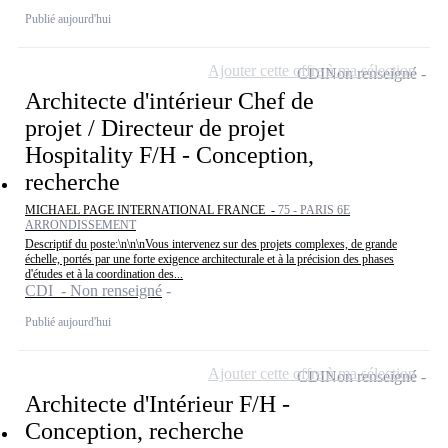
Publié aujourd'hui
Ajouter cette offre à ma sélection
CDI
Non renseigné
Architecte d'intérieur Chef de
projet / Directeur de projet
Hospitality F/H - Conception,
recherche
MICHAEL PAGE INTERNATIONAL FRANCE -
75 - PARIS 6E
ARRONDISSEMENT
Descriptif du poste:\n\n\nVous intervenez sur des projets complexes, de grande
échelle, portés par une forte exigence architecturale et à la précision des phases
d'études et à la coordination des...
CDI - Non renseigné
Publié aujourd'hui
Ajouter cette offre à ma sélection
CDI
Non renseigné
Architecte d'Intérieur F/H -
Conception, recherche