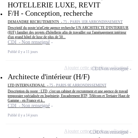
HOTELLERIE LUXE, REVIT
F/H - Conception, recherche
DEMANDRE RECRUTEMENTS -
75 - PARIS 1ER ARRONDISSEMENT
Descriptif du poste:\n\nCette agence recherche UN ARCHITECTE D'INTERIEUR
(H/F) familier des projets d'hôtellerie afin de travailler sur l'aménagement intérieur
d'un grand hôtel de luxe de plus de 50...
CDI - Non renseigné
Publié il y a 11 jours
Ajouter cette offre à ma sélection
CDI
Non renseigné
Architecte d'intérieur (H/F)
LTD INTERNATIONAL -
75 - PARIS 9E ARRONDISSEMENT
Description du poste : LTD, c'est un cabinet de recrutement et une agence de travail
temporaire spécialisée en Ingénierie, Encadrement BTP, Télécom et Tertiaire Haut de
Gamme - en France et à...
CDI - Non renseigné
Publié il y a 14 jours
Ajouter cette offre à ma sélection
CDD
Non renseigné