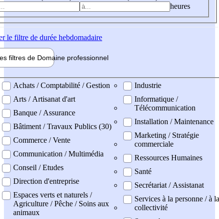
heures
er
le filtre de durée hebdomadaire
les filtres de
Domaine pro
fessionnel
ne professionel
Achats / Comptabilité / Gestion
Industrie
Arts / Artisanat d'art
Informatique /
Télécommunication
Banque / Assurance
Installation / Maintenance
Bâtiment / Travaux Publics (30)
Marketing / Stratégie
Commerce / Vente
commerciale
Communication / Multimédia
Ressources Humaines
Conseil / Etudes
Santé
Direction d'entreprise
Secrétariat / Assistanat
Espaces verts et naturels /
Services à la personne / à l
Agriculture / Pêche / Soins aux
collectivité
animaux