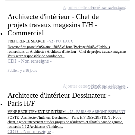
Ajouter cette offre à ma sélection
CDI
Non renseigné
Architecte d'intérieur - Chef de
projets travaux magasins F/H -
Commercial
PREFERENCE SEARCH -
92 - PUTEAUX
Descriptif du poste:\n\nSalaire : 50/55k€ brut (Package 60/65k€)\nNous
recherchons un Architecte / Architecte d'intérieur - Chef de projets travaux magasins.
Vous serez responsable de coordonner...
CDI - Non renseigné
Publié il y a 16 jours
Ajouter cette offre à ma sélection
CDD
Non renseigné
Architecte d'Intérieur Dessinateur -
Paris H/F
VENE RECRUTEMENT ET INTÉRIM -
75 - PARIS 6E ARRONDISSEMENT
POSTE : Architecte d'Intérieur Dessinateur - Paris H/F DESCRIPTION : Notre
client, agence intervenant sur des projets de résidences et d'hôtels haut de gamme,
recherche 1 à 2 Architectes d'intérieur...
CDD - Non renseigné