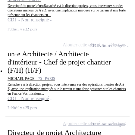
Descriptif du poste:\n\n\nRattaché-e à la direction projets, vous intervenez sur des
opérations menées de A à Z, avec une implication marquée sur le terrain et une forte
présence sur les chantiers en...
CDI - Non renseigné
Publié il y a 22 jours
Ajouter cette offre à ma sélection
CDI
Non renseigné
un·e Architecte / Architecte
d'intérieur - Chef de projet chantier
(F/H) (H/F)
MICHAEL PAGE -
75 - PARIS
Rattaché·e à la direction projets, vous intervenez sur des opérations menées de A à
Z, avec une implication marquée sur le terrain et une forte présence sur les chantiers
en France.Vos missions...
CDI - Non renseigné
Publié il y a 25 jours
Ajouter cette offre à ma sélection
CDI
Non renseigné
Directeur de projet Architecture