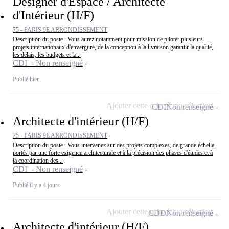
Designer d'Espace / Architecte
d'Intérieur (H/F)
75 - PARIS 9E ARRONDISSEMENT
Description du poste : Vous aurez notamment pour mission de piloter plusieurs
projets internationaux d'envergure, de la conception à la livraison garantir la qualité,
les délais, les budgets et la...
CDI - Non renseigné
Publié hier
Ajouter cette offre à ma sélection
CDI
Non renseigné
Architecte d'intérieur (H/F)
75 - PARIS 9E ARRONDISSEMENT
Description du poste : Vous intervenez sur des projets complexes, de grande échelle,
portés par une forte exigence architecturale et à la précision des phases d'études et à
la coordination des...
CDI - Non renseigné
Publié il y a 4 jours
Ajouter cette offre à ma sélection
CDD
Non renseigné
Architecte d'intérieur (H/F)